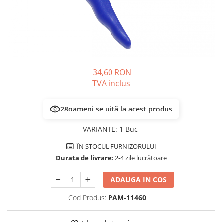
PLICURI
SALAM
CONSERVE
SUPA
DIETE VETERINARE
DIETE VETERINARE
DIETĂ USCATĂ
ROYAL CANIN DIETE
DIETĂ UMEDĂ
HILLS PD
ANTIPARAZITARE EXTERNE
34,60 RON
Calibra Diets
TVA inclus
PIPETE
MONGE
ADVANTAGE
ANTIPARAZITARE EXTERNE
28
oameni se uită la acest produs
PASTILE
PIPETE
ANTIPARAZITARE INTERNE
VARIANTE
:
1 Buc
ZGĂRZI
ACCESORII
COMPRIMATE
ÎN STOCUL FURNIZORULUI
NISIP
ANTIPARAZITARE INTERNE
Durata de livrare:
2-4 zile lucrătoare
SUPLIMENTE
VITAMINE ȘI SUPLIMENTE
ADAUGA IN COS
NUTRACEUTICE
Cod Produs:
PAM-11460
VITAMINE
RECOMPENSE