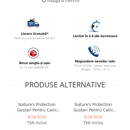
Adauga la Favorite
ACCESORII
TRIXIE
JUCARII
HĂINUȚE
Livrare Gratuită*
Masina de tuns
Livrăm în 2-4 zile lucratoare
Pentru comenzi peste 99 lei*
Perie
Recipient hrana
Răspundem nevoilor tale.
Retur simplu și ușor
0723137598 - Medic Veterinar
În 14 zile GARANTAT.
Dragoș - Zilnic : 9-12
PRODUSE ALTERNATIVE
Nature's Protection
Nature's Protection
S
Gustari Pentru Caini
Gustari Pentru Caini
Blana Alba de Toate
Blana Alba de Toate
Adu
8,08 RON
8,08 RON
Rasele cu Ton si Biban
Rasele cu Ton si Somon
TVA inclus
TVA inclus
70g
70g