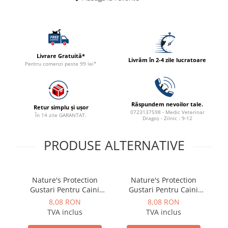
ACCESORII
TRIXIE
JUCARII
HĂINUȚE
Livrare Gratuită*
Livrăm în 2-4 zile lucratoare
Masina de tuns
Pentru comenzi peste 99 lei*
Perie
Recipient hrana
Răspundem nevoilor tale.
Retur simplu și ușor
0723137598 - Medic Veterinar
În 14 zile GARANTAT.
Dragoș - Zilnic : 9-12
PRODUSE ALTERNATIVE
Nature's Protection
Nature's Protection
Gustari Pentru Caini
Gustari Pentru Caini
Blana Alba de Toate
Blana Alba de Toate
8,08 RON
8,08 RON
Rasele cu Ton si Somon
Rasele cu Ton si Biban
TVA inclus
TVA inclus
70g
70g