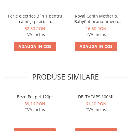
Perie electrică 3 în 1 pentru
Royal Canin Mother &
câini și pisici, cu
BabyCat hrana umeda
pulverizare fină, masaj,
pisica mama si puii pana la
58,50 RON
16,80 RON
autocurățare și încărcare
4 luni, 195 g
TVA inclus
TVA inclus
USB
ADAUGA IN COS
ADAUGA IN COS
PRODUSE SIMILARE
Bezo-Pet gel 120gr
DELTACAPS 100ML
89,16 RON
61,10 RON
TVA inclus
TVA inclus