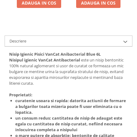
ADAUGA IN COS
ADAUGA IN COS
Descriere
Nisip Igienic Pisici VanCat Anibacterial Blue 6L
Nisipul igienic VanCat Antibacterial
este un nisip bentonitic
100% natural aglomerant si usor de curatat ce formeaza un mic
bulgare ce mentine urina la suprafata stratului de nisip, evitand
evaporarea si aparitia mirosurilor neplacute si mentinand baza
litierei curata.
Proprietati:
curatenie usoara si rapida: datorita actiunii de formare
a bulgarilor toata mizeria poate fi usor eliminata cu o
lopatica.
un consum redus: cantitatea de nisip de adaugat este
egala cu cantitatea de nisip curatat, nefiind necesara
inlocuirea completa a nisipului
o mare putere de absorbtie: bentonite de calitate