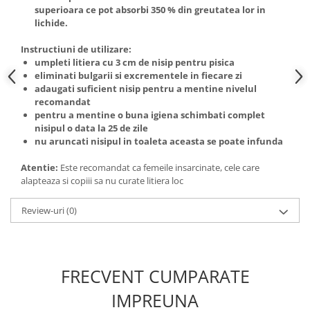
superioara ce pot absorbi 350 % din greutatea lor in
lichide.
Instructiuni de utilizare:
umpleti litiera cu 3 cm de nisip pentru pisica
eliminati bulgarii si excrementele in fiecare zi
adaugati suficient nisip pentru a mentine nivelul
recomandat
pentru a mentine o buna igiena schimbati complet
nisipul o data la 25 de zile
nu aruncati nisipul in toaleta aceasta se poate infunda
Atentie:
Este recomandat ca femeile insarcinate, cele care
alapteaza si copiii sa nu curate litiera loc
Review-uri
(0)
FRECVENT CUMPARATE
IMPREUNA