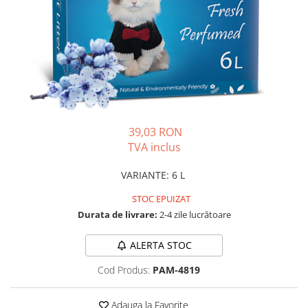
PLICURI
SALAM
CONSERVE
SUPA
DIETE VETERINARE
DIETE VETERINARE
DIETĂ USCATĂ
ROYAL CANIN DIETE
DIETĂ UMEDĂ
HILLS PD
ANTIPARAZITARE EXTERNE
Calibra Diets
PIPETE
MONGE
39,03 RON
ADVANTAGE
ANTIPARAZITARE EXTERNE
TVA inclus
PASTILE
PIPETE
ANTIPARAZITARE INTERNE
VARIANTE
:
6 L
ZGĂRZI
ACCESORII
STOC EPUIZAT
COMPRIMATE
Durata de livrare:
2-4 zile lucrătoare
NISIP
ANTIPARAZITARE INTERNE
SUPLIMENTE
VITAMINE ȘI SUPLIMENTE
ALERTA STOC
NUTRACEUTICE
Cod Produs:
PAM-4819
VITAMINE
RECOMPENSE
Adauga la Favorite