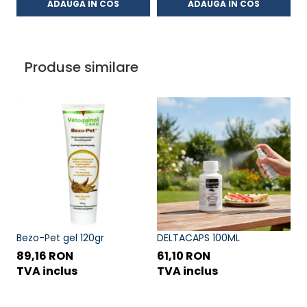
ADAUGA IN COS
ADAUGA IN COS
Produse similare
Bezo-Pet gel 120gr
DELTACAPS 100ML
D
89,16 RON
61,10 RON
3
TVA inclus
TVA inclus
T