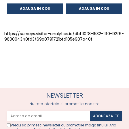
ADAUGA IN COS
ADAUGA IN COS
https://surveys.visitor-analytics.io/dbf110f8-1532-11f0-92f6-
960004340fd3/69a0791721bfd105e907a40f
NEWSLETTER
Nu rata ofertele si promotiile noastre
Vreau sa primesc newsletter cu promotiile magazinului. Afla