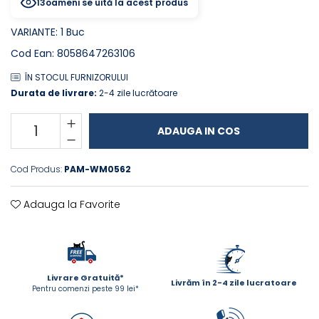
13
oameni se uită la acest produs
PLICURI
SALAM
CONSERVE
VARIANTE
:
1 Buc
SUPA
DIETE VETERINARE
DIETE VETERINARE
Cod Ean
:
8058647263106
DIETĂ USCATĂ
ROYAL CANIN DIETE
ÎN STOCUL FURNIZORULUI
DIETĂ UMEDĂ
HILLS PD
Durata de livrare:
2-4 zile lucrătoare
ANTIPARAZITARE EXTERNE
Calibra Diets
PIPETE
MONGE
ADAUGA IN COS
ADVANTAGE
ANTIPARAZITARE EXTERNE
PASTILE
Cod Produs:
PAM-WM0562
PIPETE
ANTIPARAZITARE INTERNE
ZGĂRZI
ACCESORII
Adauga la Favorite
COMPRIMATE
NISIP
ANTIPARAZITARE INTERNE
SUPLIMENTE
VITAMINE ȘI SUPLIMENTE
NUTRACEUTICE
Livrare Gratuită*
Livrăm în 2-4 zile lucratoare
VITAMINE
Pentru comenzi peste 99 lei*
RECOMPENSE