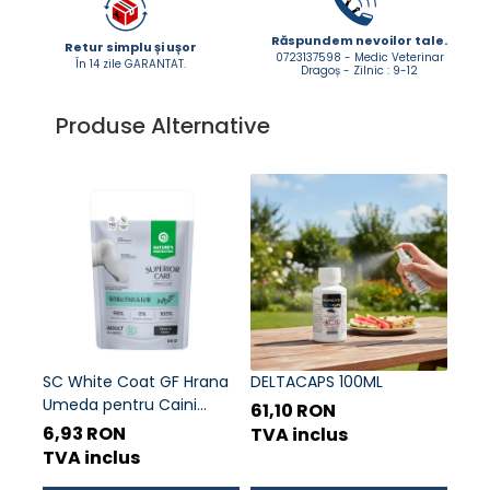
ACCESORII
Răspundem nevoilor tale.
Retur simplu și ușor
TRIXIE
0723137598 - Medic Veterinar
În 14 zile GARANTAT.
Dragoș - Zilnic : 9-12
JUCARII
HĂINUȚE
Produse Alternative
Masina de tuns
Perie
Recipient hrana
SC White Coat GF Hrana
DELTACAPS 100ML
Natu
Umeda pentru Caini
Gust
61,10 RON
Adulti cu Peste Alb si Krill
Bla
6,93 RON
8,0
TVA inclus
in Sos 85 Gr
Rase
TVA inclus
TVA
70g