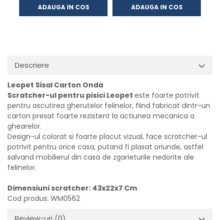
ADAUGA IN COS
ADAUGA IN COS
Descriere
Leopet Sisal Carton Onda
Scratcher-ul pentru pisici Leopet
este foarte potrivit
pentru ascutirea gherutelor felinelor, fiind fabricat dintr-un
carton presat foarte rezistent la actiunea mecanica a
ghearelor.
Design-ul colorat si foarte placut vizual, face scratcher-ul
potrivit pentru orice casa, putand fi plasat oriunde, astfel
salvand mobilierul din casa de zgarieturile nedorite ale
felinelor.
Dimensiuni scratcher: 43x22x7 Cm
Cod produs: WM0562
Review-uri
(0)