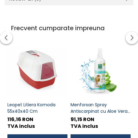
Frecvent cumparate impreuna
Leopet Litiera Komoda
Menforsan Spray
Pa
55x40x40 Cm
Antiscarpinat cu Aloe Vera
pe
pentru Caini si Pisici 250 ML
116,16 RON
91,15 RON
2
TVA inclus
TVA inclus
T