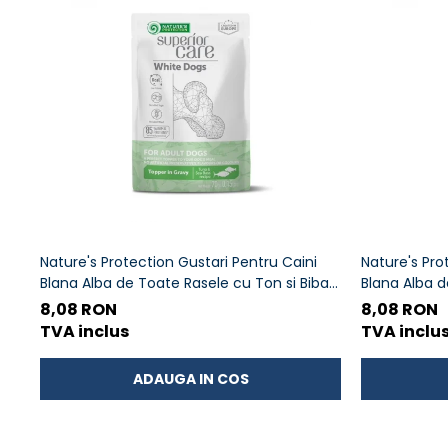
ACCESORII
TRIXIE
JUCARII
HĂINUȚE
Masina de tuns
Perie
Recipient hrana
Nature's Protection Gustari Pentru Caini
Nature's Pro
Blana Alba de Toate Rasele cu Ton si Biban
Blana Alba d
70g
Somon 70g
8,08 RON
8,08 RON
TVA inclus
TVA inclu
ADAUGA IN COS