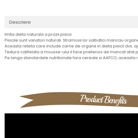
Descriere
Imita dieta naturala a prazii pisicii.
Pisicile sunt vanatori naturali. Stramosii lor salbatici mancau orga
Aceasta reteta care include carne de organe in dieta pisicii dvs. ajut
Textura catifelata a mousse-ului il face prietenos de mancat atat pen
Pe langa standardele nutritionale fara cereale si AAFCO, aceasta r