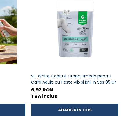
SC White Coat GF Hrana Umeda pentru
Na
Caini Adulti cu Peste Alb si Krill in Sos 85 Gr
Co
6,93 RON
5,
TVA inclus
TV
ADAUGA IN COS