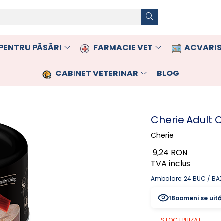
PENTRU PĂSĂRI
FARMACIE VET
ACVARIS
CABINET VETERINAR
BLOG
Cherie Adult 
Cherie
9,24 RON
TVA inclus
Ambalare: 24 BUC / BA
18
oameni se uit
STOC EPUIZAT