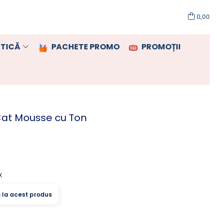
0,00
TICĂ
PACHETE PROMO
PROMOȚII
Cat Mousse cu Ton
X
ă la acest produs