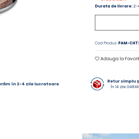
Durata de livrare:
2-4
Cod Produs:
PAM-CHT
Adauga la Favori
Retur simplu ș
vrăm în 2-4 zile lucratoare
În 14 zile GARA