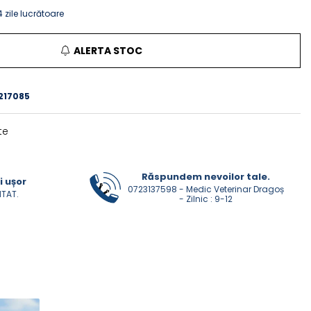
 zile lucrătoare
ALERTA STOC
217085
te
Răspundem nevoilor tale.
i ușor
0723137598 - Medic Veterinar Dragoș
NTAT.
- Zilnic : 9-12