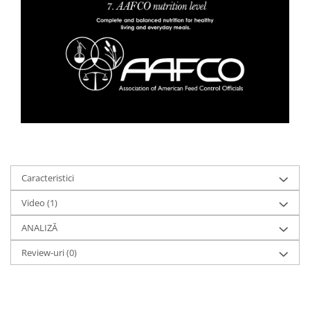
Caracteristici
Video
(1)
ANALIZĂ
Review-uri
(0)