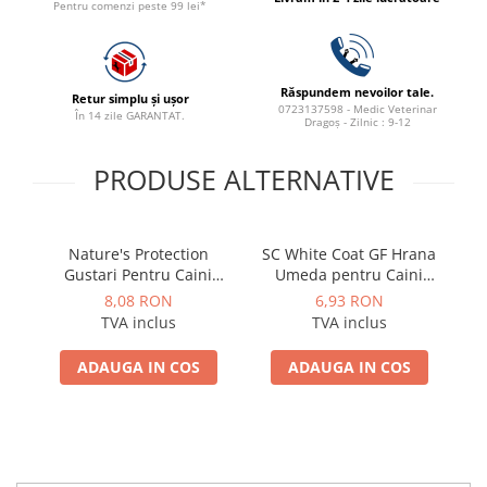
Pentru comenzi peste 99 lei*
ACCESORII
TRIXIE
JUCARII
Răspundem nevoilor tale.
Retur simplu și ușor
HĂINUȚE
0723137598 - Medic Veterinar
În 14 zile GARANTAT.
Dragoș - Zilnic : 9-12
Masina de tuns
Perie
PRODUSE ALTERNATIVE
Recipient hrana
Nature's Protection
SC White Coat GF Hrana
Gustari Pentru Caini
Umeda pentru Caini
Blana Alba de Toate
Adulti cu Peste Alb si Krill
8,08 RON
6,93 RON
Rasele cu Ton si Somon
in Sos 85 Gr
TVA inclus
TVA inclus
70g
ADAUGA IN COS
ADAUGA IN COS