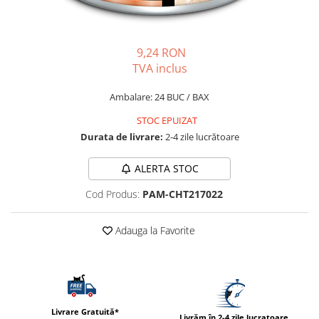
PLICURI
SALAM
CONSERVE
SUPA
DIETE VETERINARE
9,24 RON
DIETE VETERINARE
DIETĂ USCATĂ
TVA inclus
ROYAL CANIN DIETE
DIETĂ UMEDĂ
HILLS PD
Ambalare: 24 BUC / BAX
ANTIPARAZITARE EXTERNE
Calibra Diets
STOC EPUIZAT
PIPETE
MONGE
Durata de livrare:
2-4 zile lucrătoare
ADVANTAGE
ANTIPARAZITARE EXTERNE
PASTILE
ALERTA STOC
PIPETE
ANTIPARAZITARE INTERNE
ZGĂRZI
Cod Produs:
PAM-CHT217022
ACCESORII
COMPRIMATE
NISIP
ANTIPARAZITARE INTERNE
Adauga la Favorite
SUPLIMENTE
VITAMINE ȘI SUPLIMENTE
NUTRACEUTICE
VITAMINE
RECOMPENSE
Livrare Gratuită*
Livrăm în 2-4 zile lucratoare