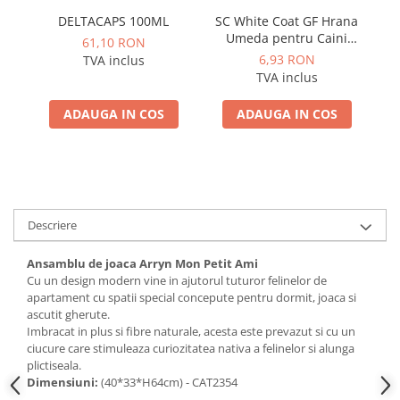
DELTACAPS 100ML
SC White Coat GF Hrana
Umeda pentru Caini
61,10 RON
Adulti cu Peste Alb si Krill
6,93 RON
TVA inclus
in Sos 85 Gr
R
TVA inclus
ADAUGA IN COS
ADAUGA IN COS
Descriere
Ansamblu de joaca Arryn Mon Petit Ami
Cu un design modern vine in ajutorul tuturor felinelor de
apartament cu spatii special concepute pentru dormit, joaca si
ascutit gherute.
Imbracat in plus si fibre naturale, acesta este prevazut si cu un
ciucure care stimuleaza curiozitatea nativa a felinelor si alunga
plictiseala.
Dimensiuni:
(40*33*H64cm) - CAT2354