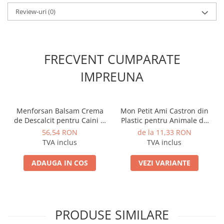
Review-uri
(0)
FRECVENT CUMPARATE
IMPREUNA
Menforsan Balsam Crema
Mon Petit Ami Castron din
de Descalcit pentru Caini si
Plastic pentru Animale de
Pisici 300 ML
Companie
56,54 RON
de la 11,33 RON
TVA inclus
TVA inclus
ADAUGA IN COS
VEZI VARIANTE
PRODUSE SIMILARE