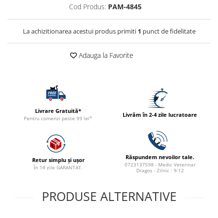
Cod Produs:
PAM-4845
ACCESORII
TRIXIE
La achizitionarea acestui produs primiti
1
punct de fidelitate
JUCARII
HĂINUȚE
Adauga la Favorite
Masina de tuns
Perie
Recipient hrana
Livrare Gratuită*
Livrăm în 2-4 zile lucratoare
Pentru comenzi peste 99 lei*
Răspundem nevoilor tale.
Retur simplu și ușor
0723137598 - Medic Veterinar
În 14 zile GARANTAT.
Dragoș - Zilnic : 9-12
PRODUSE ALTERNATIVE