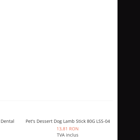
 Dental
Pet's Dessert Dog Lamb Stick 80G LSS-04
Nature'
Sustinere
13,81 RON
Caini
TVA inclus