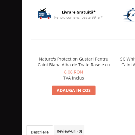
ACCESORII
Livrare Gratuită*
TRIXIE
Pentru comenzi peste 99 lei*
JUCARII
HĂINUȚE
Masina de tuns
Perie
Recipient hrana
Nature's Protection Gustari Pentru
SC Whi
Caini Blana Alba de Toate Rasele cu
Caini A
Ton si Somon 70g
8,08 RON
TVA inclus
ADAUGA IN COS
Review-uri
(0)
Descriere