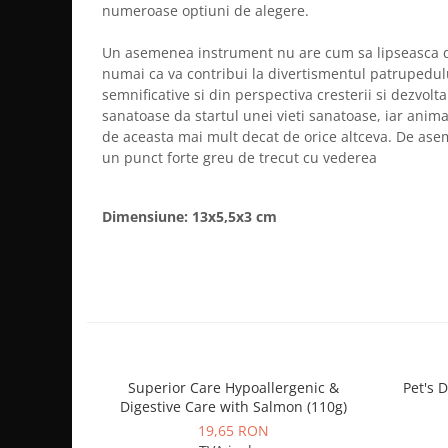
numeroase optiuni de alegere.
Un asemenea instrument nu are cum sa lipseasca d
numai ca va contribui la divertismentul patrupedul
semnificative si din perspectiva cresterii si dezvolta
sanatoase da startul unei vieti sanatoase, iar ani
de aceasta mai mult decat de orice altceva. De asem
un punct forte greu de trecut cu vederea
Dimensiune: 13x5,5x3 cm
Superior Care Hypoallergenic &
Pet's 
Digestive Care with Salmon (110g)
19,65 RON