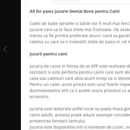
All for paws Jucarie Dental Bone pentru Caini
Cateii de toate varstele si taliile vor fi mult mai feri
jucarie care sa le faca zilele mai frumoase. De acee
mereu sa fie printre preferate atunci cand va gandit
catelus cu care sa ii inveseliti zilele de joaca in c
Jucarii pentru caini
Jucaria de caine in forma de os AFP este realizata d
rezistent si este perfecta pentru cainii care sunt ob
casa sau catelusii care abia acum incep sa-si dezvol
Pentru un catel, acest proces este unul foarte impor
dumneavoastra stiti ca ii puteti usura procesul cu
accesoriu.
Jucaria este texturata astfel incat sa poata masa gin
cainii adulti, aceasta poate aduce avantaje consider
prevenirea formarii tartrului.
Jucaria este disponibila intr-o varietate de culori, 