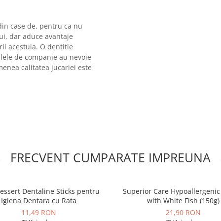
in case de, pentru ca nu
ui, dar aduce avantaje
rii acestuia. O dentitie
malele de companie au nevoie
enea calitatea jucariei este
FRECVENT CUMPARATE IMPREUNA
Dessert Dentaline Sticks pentru
Superior Care Hypoallergenic
Igiena Dentara cu Rata
with White Fish (150g)
11,49 RON
21,90 RON