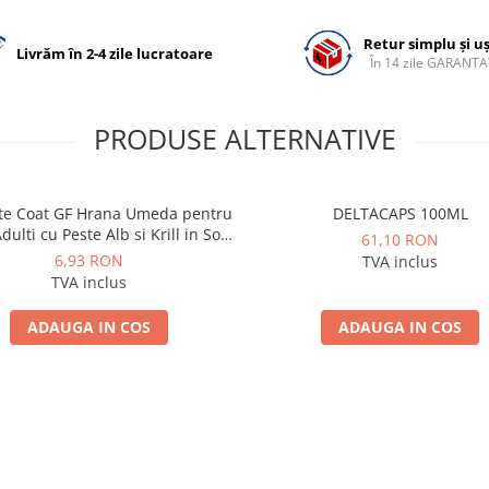
Retur simplu și u
Livrăm în 2-4 zile lucratoare
În 14 zile GARANTA
PRODUSE ALTERNATIVE
te Coat GF Hrana Umeda pentru
DELTACAPS 100ML
dulti cu Peste Alb si Krill in Sos
61,10 RON
85 Gr
6,93 RON
TVA inclus
TVA inclus
ADAUGA IN COS
ADAUGA IN COS