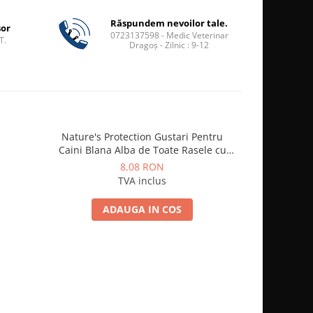
Răspundem nevoilor tale.
șor
0723137598 - Medic Veterinar
T.
Dragoș - Zilnic : 9-12
Nature's Protection Gustari Pentru
Pawise Ju
Caini Blana Alba de Toate Rasele cu
Ton si Biban 70g
8,08 RON
TVA inclus
ADAUGA IN COS
A