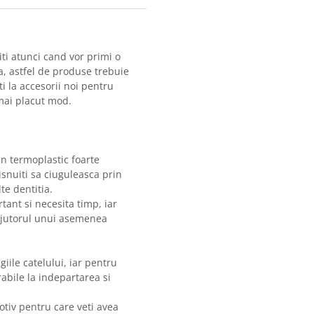
citi atunci cand vor primi o
a, astfel de produse trebuie
i la accesorii noi pentru
el mai placut mod.
in termoplastic foarte
isnuiti sa ciuguleasca prin
te dentitia.
tant si necesita timp, iar
 ajutorul unui asemenea
giile catelului, iar pentru
abile la indepartarea si
motiv pentru care veti avea