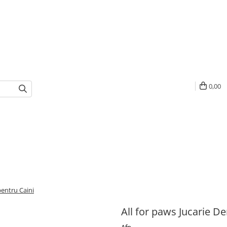
0,00
pentru Caini
All for paws Jucarie D