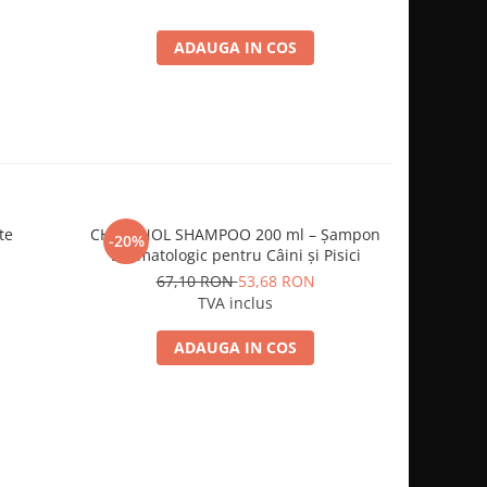
ADAUGA IN COS
te
CHAMINOL SHAMPOO 200 ml – Șampon
Furinaid
-20%
-20%
Dermatologic pentru Câini și Pisici
urin
67,10 RON
53,68 RON
1
TVA inclus
ADAUGA IN COS