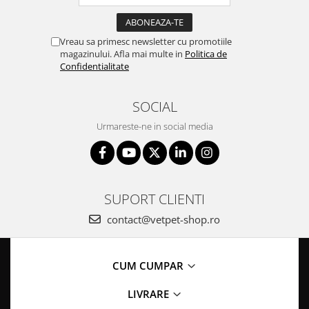
ACCESORII
TRIXIE
Vreau sa primesc newsletter cu promotiile
JUCARII
magazinului. Afla mai multe in
Politica de
Confidentialitate
HĂINUȚE
Masina de tuns
Perie
SOCIAL
Recipient hrana
Urmareste-ne in social media
SUPORT CLIENTI
contact@vetpet-shop.ro
CUM CUMPAR
LIVRARE