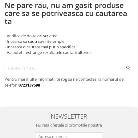
PLICURI
Ne pare rau, nu am gasit produse
SALAM
CONSERVE
care sa se potriveasca cu cautarea
SUPA
DIETE VETERINARE
ta
DIETE VETERINARE
DIETĂ USCATĂ
ROYAL CANIN DIETE
DIETĂ UMEDĂ
- Verifica de doua ori scrierea
HILLS PD
- Incearca sa cauti cuvinte simple
ANTIPARAZITARE EXTERNE
- Incearca o cautare mai putin specifica
Calibra Diets
- Va puteti restrange rezultatele cautarii ulterior
PIPETE
MONGE
ADVANTAGE
ANTIPARAZITARE EXTERNE
PASTILE
PIPETE
ANTIPARAZITARE INTERNE
Pentru mai multe informatii te rog sa ne contactezi la numarul de
ZGĂRZI
telefon
0723137598
ACCESORII
COMPRIMATE
NISIP
ANTIPARAZITARE INTERNE
SUPLIMENTE
VITAMINE ȘI SUPLIMENTE
NEWSLETTER
NUTRACEUTICE
VITAMINE
Nu rata ofertele si promotiile noastre
RECOMPENSE