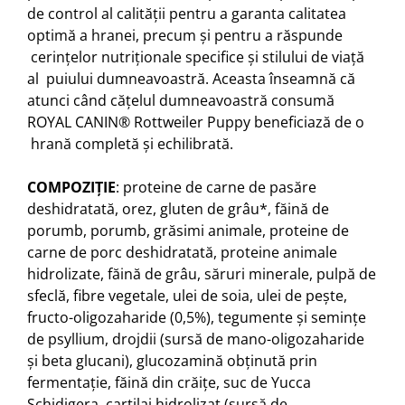
de control al calității pentru a garanta calitatea
optimă a hranei, precum și pentru a răspunde
cerințelor nutriționale specifice și stilului de viață
al puiului dumneavoastră. Aceasta înseamnă că
atunci când cățelul dumneavoastră consumă
ROYAL CANIN® Rottweiler Puppy beneficiază de o
hrană completă și echilibrată.
COMPOZIŢIE
: proteine de carne de pasăre
deshidratată, orez, gluten de grâu*, făină de
porumb, porumb, grăsimi animale, proteine de
carne de porc deshidratată, proteine animale
hidrolizate, făină de grâu, săruri minerale, pulpă de
sfeclă, fibre vegetale, ulei de soia, ulei de peşte,
fructo-oligozaharide (0,5%), tegumente şi seminţe
de psyllium, drojdii (sursă de mano-oligozaharide
şi beta glucani), glucozamină obţinută prin
fermentaţie, făină din crăiţe, suc de Yucca
Schidigera, cartilaj hidrolizat (sursă de