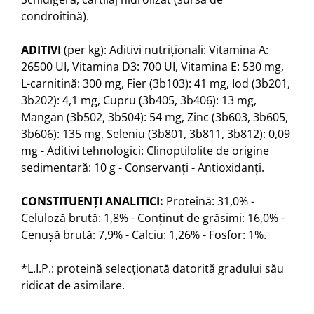
condroitină).
ADITIVI
(per kg): Aditivi nutriţionali: Vitamina A:
26500 UI, Vitamina D3: 700 UI, Vitamina E: 530 mg,
L-carnitină: 300 mg, Fier (3b103): 41 mg, Iod (3b201,
3b202): 4,1 mg, Cupru (3b405, 3b406): 13 mg,
Mangan (3b502, 3b504): 54 mg, Zinc (3b603, 3b605,
3b606): 135 mg, Seleniu (3b801, 3b811, 3b812): 0,09
mg - Aditivi tehnologici: Clinoptilolite de origine
sedimentară: 10 g - Conservanţi - Antioxidanţi.
CONSTITUENŢI ANALITICI:
Proteină: 31,0% -
Celuloză brută: 1,8% - Conţinut de grăsimi: 16,0% -
Cenuşă brută: 7,9% - Calciu: 1,26% - Fosfor: 1%.
*L.I.P.: proteină selecţionată datorită gradului său
ridicat de asimilare.