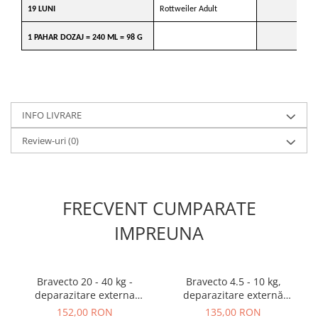
19 LUNI
Rottweiler Adult
1 PAHAR DOZAJ = 240 ML = 98 G
INFO LIVRARE
Review-uri
(0)
FRECVENT CUMPARATE
IMPREUNA
Bravecto 20 - 40 kg -
Bravecto 4.5 - 10 kg,
deparazitare externa
deparazitare externă
pentru caini
pentru câini
152,00 RON
135,00 RON