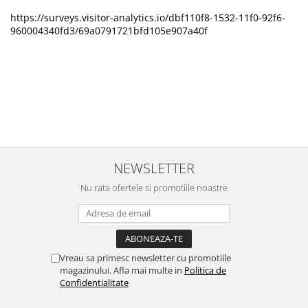
https://surveys.visitor-analytics.io/dbf110f8-1532-11f0-92f6-
960004340fd3/69a0791721bfd105e907a40f
NEWSLETTER
Nu rata ofertele si promotiile noastre
Vreau sa primesc newsletter cu promotiile
magazinului. Afla mai multe in
Politica de
Confidentialitate