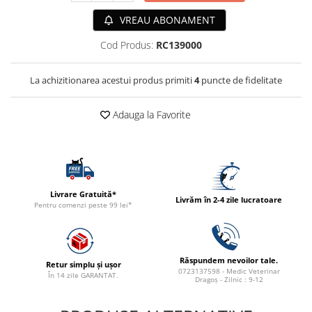
ACCESORII
VREAU ABONAMENT
TRIXIE
Cod Produs:
RC139000
JUCARII
HĂINUȚE
La achizitionarea acestui produs primiti
4
puncte de fidelitate
Masina de tuns
Perie
Adauga la Favorite
Recipient hrana
Livrare Gratuită*
Livrăm în 2-4 zile lucratoare
Pentru comenzi peste 99 lei*
Răspundem nevoilor tale.
Retur simplu și ușor
0723137598 - Medic Veterinar
În 14 zile GARANTAT.
Dragoș - Zilnic : 9-12