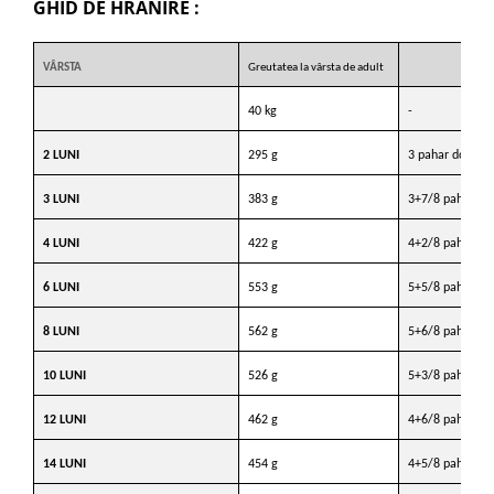
GHID DE HRANIRE :
VÂRSTA
Greutatea la vârsta de adult
40 kg
-
2 LUNI
295 g
3 pahar dozaj
3 LUNI
383 g
3+7/8 pahar do
4 LUNI
422 g
4+2/8 pahar do
6 LUNI
553 g
5+5/8 pahar do
8 LUNI
562 g
5+6/8 pahar do
10 LUNI
526 g
5+3/8 pahar do
12 LUNI
462 g
4+6/8 pahar do
14 LUNI
454 g
4+5/8 pahar do