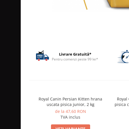
ACCESORII
TRIXIE
JUCARII
HĂINUȚE
Masina de tuns
Perie
Recipient hrana
Livrare Gratuită*
Pentru comenzi peste 99 lei*
Royal Canin Persian Kitten hrana
Royal 
uscata pisica junior, 2 kg
pisica 
de la 47,60 RON
TVA inclus
VEZI VARIANTE