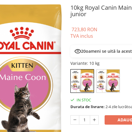
10kg Royal Canin Main
junior
723,80 RON
TVA inclus
20
oameni se uită la aces
Variante
: 10 kg
10 kg
2 kg
IN STOC
Durata de livrare:
2-4 zile lucrăto
ADAUG