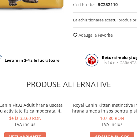
Cod Produs:
RC252110
La achizitionarea acestui produs pr
Adauga la Favorite
Retur simplu și u
Livrăm în 2-4 zile lucratoare
În 14 zile GARANTA
PRODUSE ALTERNATIVE
Canin Fit32 Adult hrana uscata
Royal Canin Kitten Instinctive 
cu activitate fizica moderata, 400
hrana umeda in sos pentru pisi
g
85 g
de la 33,60 RON
107,80 RON
TVA inclus
TVA inclus
VEZI VARIANTE
ADAUGA IN COS