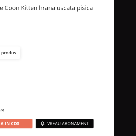
e Coon Kitten hrana uscata pisica
t produs
are
A IN COS
VREAU ABONAMENT