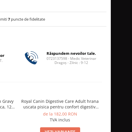
imiti
7
puncte de fidelitate
Răspundem nevoilor tale.
șor
0723137598 - Medic Veterinar
T.
Dragoș - Zilnic : 9-12
In Gravy
Royal Canin Digestive Care Adult hrana
Royal Canin S
ca, 12 x
uscata pisica pentru confort digestiv,
pisica st
10 kg
de la 182,00 RON
de
TVA inclus
VEZI VARIANTE
V