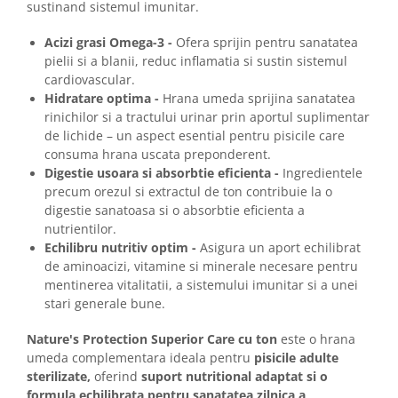
sustinand sistemul imunitar.
Acizi grasi Omega-3 -
Ofera sprijin pentru sanatatea
pielii si a blanii, reduc inflamatia si sustin sistemul
cardiovascular.
Hidratare optima -
Hrana umeda sprijina sanatatea
rinichilor si a tractului urinar prin aportul suplimentar
de lichide – un aspect esential pentru pisicile care
consuma hrana uscata preponderent.
Digestie usoara si absorbtie eficienta -
Ingredientele
precum orezul si extractul de ton contribuie la o
digestie sanatoasa si o absorbtie eficienta a
nutrientilor.
Echilibru nutritiv optim -
Asigura un aport echilibrat
de aminoacizi, vitamine si minerale necesare pentru
mentinerea vitalitatii, a sistemului imunitar si a unei
stari generale bune.
Nature's Protection Superior Care cu ton
este o hrana
umeda complementara ideala pentru
pisicile adulte
sterilizate,
oferind
suport nutritional adaptat si o
formula echilibrata pentru sanatatea zilnica a