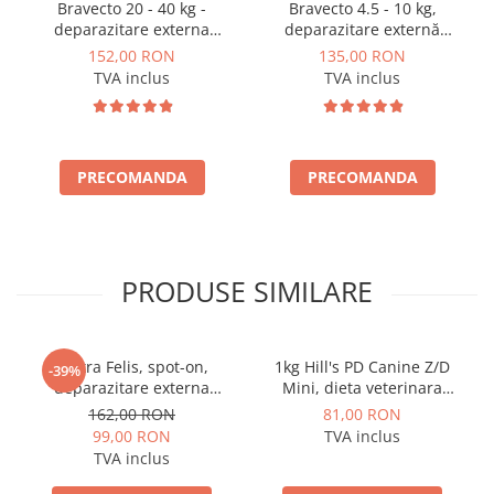
Bravecto 20 - 40 kg -
Bravecto 4.5 - 10 kg,
deparazitare externa
deparazitare externă
pentru caini
pentru câini
152,00 RON
135,00 RON
TVA inclus
TVA inclus
PRECOMANDA
PRECOMANDA
PRODUSE SIMILARE
Vectra Felis, spot-on,
1kg Hill's PD Canine Z/D
-39%
deparazitare externa
Mini, dieta veterinara
pentru pisici, 3 pipete
pentru caini cu probleme
162,00 RON
81,00 RON
dermatologice
99,00 RON
TVA inclus
TVA inclus