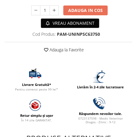
ACCESORII
ADAUGA IN COS
TRIXIE
JUCARII
VREAU ABONAMENT
HĂINUȚE
Cod Produs:
PAM-UNINPSC63750
Masina de tuns
Perie
Adauga la Favorite
Recipient hrana
Livrare Gratuită*
Livrăm în 2-4 zile lucratoare
Pentru comenzi peste 99 lei*
Răspundem nevoilor tale.
Retur simplu și ușor
0723137598 - Medic Veterinar
În 14 zile GARANTAT.
Dragoș - Zilnic : 9-12