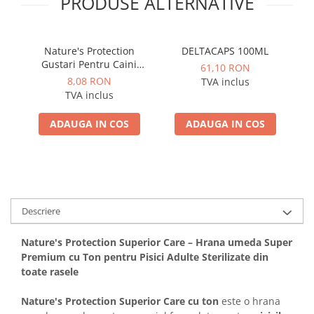
PRODUSE ALTERNATIVE
Nature's Protection
DELTACAPS 100ML
Gustari Pentru Caini
61,10 RON
Blana Alba de Toate
8,08 RON
TVA inclus
Rasele cu Ton si Somon
R
TVA inclus
70g
ADAUGA IN COS
ADAUGA IN COS
Descriere
Nature's Protection Superior Care – Hrana umeda Super
Premium cu Ton pentru Pisici Adulte Sterilizate din
toate rasele
Nature's Protection Superior Care cu ton
este o hrana