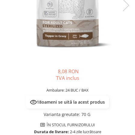
PLICURI
SALAM
CONSERVE
SUPA
DIETE VETERINARE
DIETE VETERINARE
DIETĂ USCATĂ
ROYAL CANIN DIETE
DIETĂ UMEDĂ
HILLS PD
ANTIPARAZITARE EXTERNE
Calibra Diets
PIPETE
MONGE
ADVANTAGE
ANTIPARAZITARE EXTERNE
PASTILE
8,08 RON
PIPETE
ANTIPARAZITARE INTERNE
TVA inclus
ZGĂRZI
ACCESORII
COMPRIMATE
Ambalare: 24 BUC / BAX
NISIP
ANTIPARAZITARE INTERNE
18
oameni se uită la acest produs
SUPLIMENTE
VITAMINE ȘI SUPLIMENTE
NUTRACEUTICE
Varianta greutate
:
70 G
VITAMINE
ÎN STOCUL FURNIZORULUI
RECOMPENSE
Durata de livrare:
2-4 zile lucrătoare