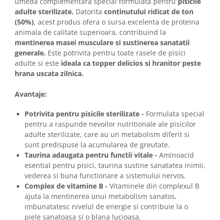
umeda complementara special formulata pentru
pisicile
adulte sterilizate.
Datorita
continutului ridicat de ton
(50%)
, acest produs ofera o sursa excelenta de proteina
animala de calitate superioara, contribuind la
mentinerea masei musculare si sustinerea sanatatii
generale.
Este potrivita pentru toate rasele de pisici
adulte si este
ideala ca topper delicios si hranitor peste
hrana uscata zilnica.
Avantaje:
Potrivita pentru pisicile sterilizate -
Formulata special
pentru a raspunde nevoilor nutritionale ale pisicilor
adulte sterilizate, care au un metabolism diferit si
sunt predispuse la acumularea de greutate.
Taurina adaugata pentru functii vitale -
Aminoacid
esential pentru pisici, taurina sustine sanatatea inimii,
vederea si buna functionare a sistemului nervos.
Complex de vitamine B -
Vitaminele din complexul B
ajuta la mentinerea unui metabolism sanatos,
imbunatatesc nivelul de energie si contribuie la o
piele sanatoasa si o blana lucioasa.