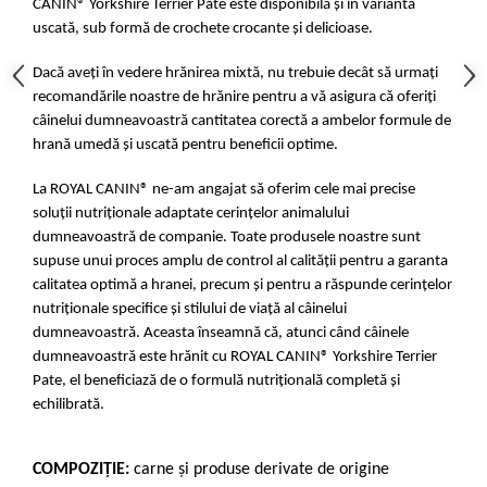
CANIN® Yorkshire Terrier Pate este disponibilă și în varianta
uscată, sub formă de crochete crocante și delicioase.
Dacă aveți în vedere hrănirea mixtă, nu trebuie decât să urmați
recomandările noastre de hrănire pentru a vă asigura că oferiți
câinelui dumneavoastră cantitatea corectă a ambelor formule de
hrană umedă și uscată pentru beneficii optime.
La ROYAL CANIN® ne-am angajat să oferim cele mai precise
soluții nutriționale adaptate cerințelor animalului
dumneavoastră de companie. Toate produsele noastre sunt
supuse unui proces amplu de control al calității pentru a garanta
calitatea optimă a hranei, precum și pentru a răspunde cerințelor
nutriționale specifice și stilului de viață al câinelui
dumneavoastră. Aceasta înseamnă că, atunci când câinele
dumneavoastră este hrănit cu ROYAL CANIN® Yorkshire Terrier
Pate, el beneficiază de o formulă nutrițională completă și
echilibrată.
COMPOZIŢIE:
carne şi produse derivate de origine