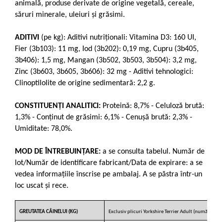
animală, produse derivate de origine vegetală, cereale,
săruri minerale, uleiuri şi grăsimi.
ADITIVI
(pe kg): Aditivi nutriţionali: Vitamina D3: 160 UI,
Fier (3b103): 11 mg, Iod (3b202): 0,19 mg, Cupru (3b405,
3b406): 1,5 mg, Mangan (3b502, 3b503, 3b504): 3,2 mg,
Zinc (3b603, 3b605, 3b606): 32 mg - Aditivi tehnologici:
Clinoptilolite de origine sedimentară: 2,2 g.
CONSTITUENŢI ANALITICI:
Proteină: 8,7% - Celuloză brută:
1,3% - Conţinut de grăsimi: 6,1% - Cenuşă brută: 2,3% -
Umiditate: 78,0%.
MOD DE ÎNTREBUINŢARE:
a se consulta tabelul. Număr de
lot/Număr de identificare fabricant/Data de expirare: a se
vedea informaţiile înscrise pe ambalaj. A se păstra într-un
loc uscat şi rece.
GREUTATEA CÂINELUI (KG)
Exclusiv plicuri Yorkshire Terrier Adult (număr plicur