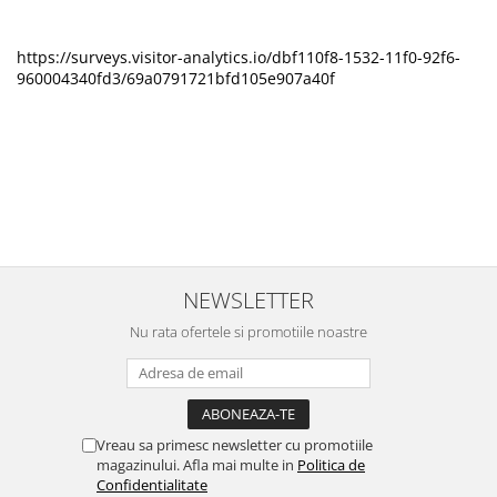
https://surveys.visitor-analytics.io/dbf110f8-1532-11f0-92f6-
960004340fd3/69a0791721bfd105e907a40f
NEWSLETTER
Nu rata ofertele si promotiile noastre
Vreau sa primesc newsletter cu promotiile
magazinului. Afla mai multe in
Politica de
Confidentialitate