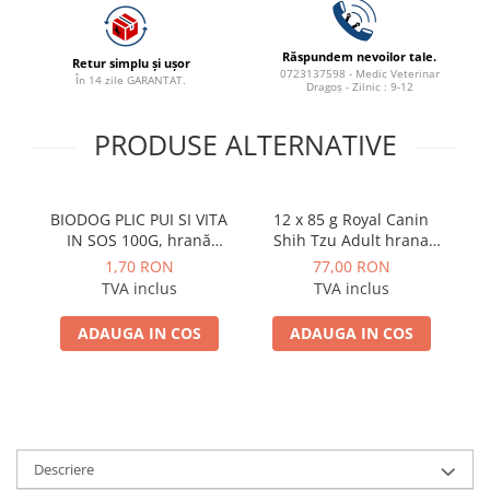
Răspundem nevoilor tale.
Retur simplu și ușor
0723137598 - Medic Veterinar
În 14 zile GARANTAT.
Dragoș - Zilnic : 9-12
PRODUSE ALTERNATIVE
BIODOG PLIC PUI SI VITA
12 x 85 g Royal Canin
IN SOS 100G, hrană
Shih Tzu Adult hrana
C
umedă pentru câini
umeda caine
1,70 RON
77,00 RON
adulți
TVA inclus
TVA inclus
ADAUGA IN COS
ADAUGA IN COS
Descriere