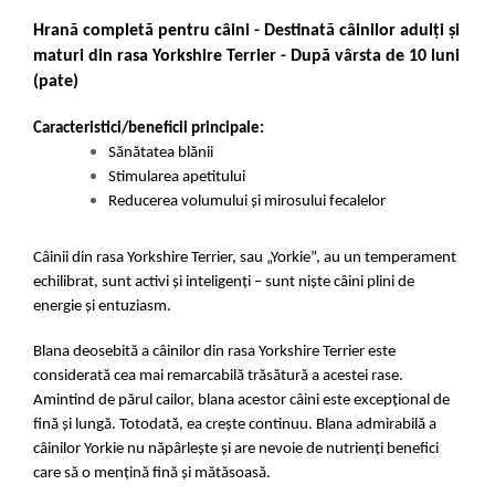
Hrană completă pentru câini - Destinată câinilor adulţi şi
maturi din rasa Yorkshire Terrier - După vârsta de 10 luni
(pate)
Caracteristici/beneficii principale:
Sănătatea blănii
Stimularea apetitului
Reducerea volumului și mirosului fecalelor
Câinii din rasa Yorkshire Terrier, sau „Yorkie”, au un temperament
echilibrat, sunt activi și inteligenți – sunt niște câini plini de
energie și entuziasm.
Blana deosebită a câinilor din rasa Yorkshire Terrier este
considerată cea mai remarcabilă trăsătură a acestei rase.
Amintind de părul cailor, blana acestor câini este excepțional de
fină și lungă. Totodată, ea crește continuu. Blana admirabilă a
câinilor Yorkie nu năpârlește și are nevoie de nutrienți benefici
care să o mențină fină și mătăsoasă.