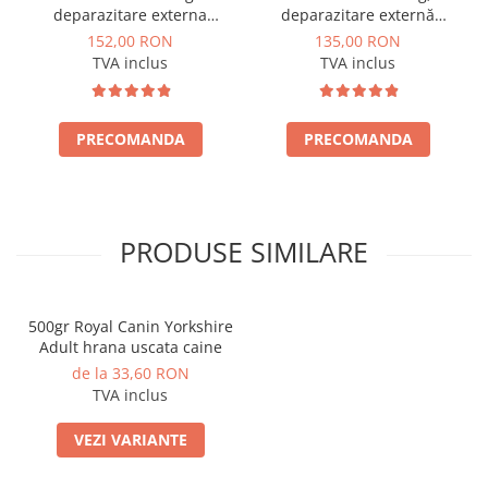
deparazitare externa
deparazitare externă
pentru caini
pentru câini
152,00 RON
135,00 RON
TVA inclus
TVA inclus
PRECOMANDA
PRECOMANDA
PRODUSE SIMILARE
500gr Royal Canin Yorkshire
Adult hrana uscata caine
de la 33,60 RON
TVA inclus
VEZI VARIANTE