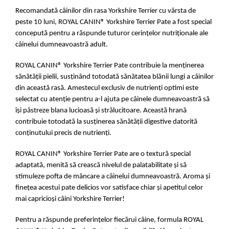
Recomandată câinilor din rasa Yorkshire Terrier cu vârsta de
peste 10 luni, ROYAL CANIN® Yorkshire Terrier Pate a fost special
concepută pentru a răspunde tuturor cerințelor nutriționale ale
câinelui dumneavoastră adult.
ROYAL CANIN® Yorkshire Terrier Pate contribuie la menținerea
sănătății pielii, susținând totodată sănătatea blănii lungi a câinilor
din această rasă. Amestecul exclusiv de nutrienți optimi este
selectat cu atenție pentru a-l ajuta pe câinele dumneavoastră să
își păstreze blana lucioasă și strălucitoare. Această hrană
contribuie totodată la susținerea sănătății digestive datorită
conținutului precis de nutrienți.
ROYAL CANIN® Yorkshire Terrier Pate are o textură special
adaptată, menită să crească nivelul de palatabilitate și să
stimuleze pofta de mâncare a câinelui dumneavoastră. Aroma și
finețea acestui pate delicios vor satisface chiar și apetitul celor
mai capricioși câini Yorkshire Terrier!
Pentru a răspunde preferințelor fiecărui câine, formula ROYAL