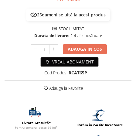
ACCESORII
TRIXIE
25
oameni se uită la acest produs
JUCARII
STOC LIMITAT
HĂINUȚE
Durata de livrare:
2-4 zile lucrătoare
Masina de tuns
Perie
ADAUGA IN COS
Recipient hrana
VREAU ABONAMENT
Cod Produs:
RCAT65P
Adauga la Favorite
Livrare Gratuită*
Livrăm în 2-4 zile lucratoare
Pentru comenzi peste 99 lei*