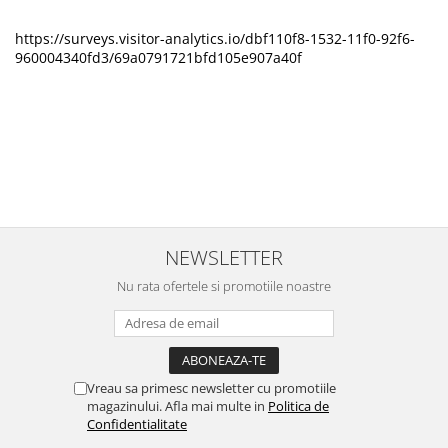
https://surveys.visitor-analytics.io/dbf110f8-1532-11f0-92f6-
960004340fd3/69a0791721bfd105e907a40f
NEWSLETTER
Nu rata ofertele si promotiile noastre
Vreau sa primesc newsletter cu promotiile
magazinului. Afla mai multe in
Politica de
Confidentialitate