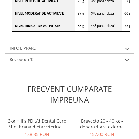
NIVEL REDUS DE ACTIVITATE
25 g
3/8 pahar dozaj
57 g
NIVEL MODERAT DE ACTIVITATE
29 g
3/8 pahar dozaj
66 g
NIVEL RIDICAT DE ACTIVITATE
33 g
4/8 pahar dozaj
75 g
INFO LIVRARE
Review-uri
(0)
FRECVENT CUMPARATE
IMPREUNA
3kg Hill's PD t/d Dental Care
Bravecto 20 - 40 kg -
Mini hrana dieta veterinara
deparazitare externa
pentru caini
pentru caini
188,85 RON
152,00 RON