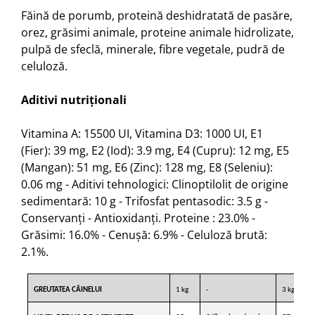
Făină de porumb, proteină deshidratată de pasăre,
orez, grăsimi animale, proteine animale hidrolizate,
pulpă de sfeclă, minerale, fibre vegetale, pudră de
celuloză.
Aditivi nutriționali
Vitamina A: 15500 UI, Vitamina D3: 1000 UI, E1
(Fier): 39 mg, E2 (Iod): 3.9 mg, E4 (Cupru): 12 mg, E5
(Mangan): 51 mg, E6 (Zinc): 128 mg, E8 (Seleniu):
0.06 mg - Aditivi tehnologici: Clinoptilolit de origine
sedimentară: 10 g - Trifosfat pentasodic: 3.5 g -
Conservanți - Antioxidanți. Proteine : 23.0% -
Grăsimi: 16.0% - Cenușă: 6.9% - Celuloză brută:
2.1%.
GREUTATEA CÂINELUI
1 kg
-
3 kg
-