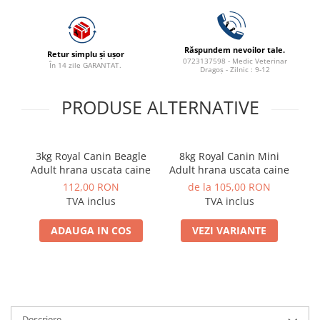
Răspundem nevoilor tale.
Retur simplu și ușor
0723137598 - Medic Veterinar
În 14 zile GARANTAT.
Dragoș - Zilnic : 9-12
PRODUSE ALTERNATIVE
3kg Royal Canin Beagle
8kg Royal Canin Mini
R
Adult hrana uscata caine
Adult hrana uscata caine
112,00 RON
de la 105,00 RON
TVA inclus
TVA inclus
ADAUGA IN COS
VEZI VARIANTE
Descriere