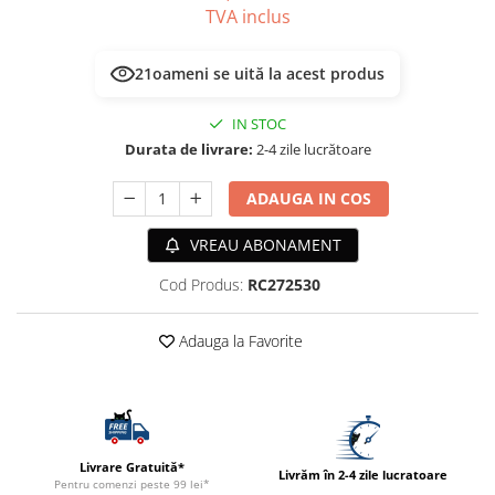
TVA inclus
ACCESORII
TRIXIE
21
oameni se uită la acest produs
JUCARII
HĂINUȚE
IN STOC
Masina de tuns
Durata de livrare:
2-4 zile lucrătoare
Perie
Recipient hrana
ADAUGA IN COS
VREAU ABONAMENT
Cod Produs:
RC272530
Adauga la Favorite
Livrare Gratuită*
Livrăm în 2-4 zile lucratoare
Pentru comenzi peste 99 lei*