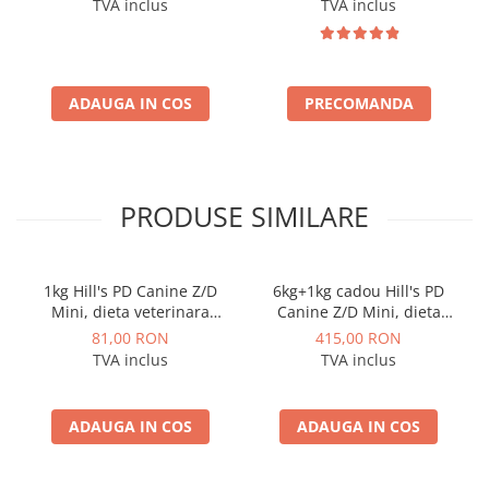
TVA inclus
TVA inclus
ADAUGA IN COS
PRECOMANDA
PRODUSE SIMILARE
1kg Hill's PD Canine Z/D
6kg+1kg cadou Hill's PD
Mini, dieta veterinara
Canine Z/D Mini, dieta
pentru caini cu probleme
veterinara pentru caini cu
81,00 RON
415,00 RON
dermatologice
probleme dermatologice
TVA inclus
TVA inclus
ADAUGA IN COS
ADAUGA IN COS