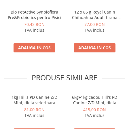
Bio PetActive Synbioflora
12 x 85 g Royal Canin
Pre&Probiotics pentru Pisici
Chihuahua Adult hrana
umeda caine
70,43 RON
77,00 RON
TVA inclus
TVA inclus
ADAUGA IN COS
ADAUGA IN COS
PRODUSE SIMILARE
1kg Hill's PD Canine Z/D
6kg+1kg cadou Hill's PD
Mini, dieta veterinara
Canine Z/D Mini, dieta
pentru caini cu probleme
veterinara pentru caini cu
81,00 RON
415,00 RON
dermatologice
probleme dermatologice
TVA inclus
TVA inclus