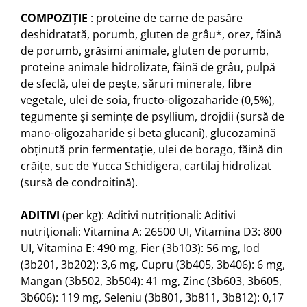
COMPOZIŢIE
: proteine de carne de pasăre
deshidratată, porumb, gluten de grâu*, orez, făină
de porumb, grăsimi animale, gluten de porumb,
proteine animale hidrolizate, făină de grâu, pulpă
de sfeclă, ulei de peşte, săruri minerale, fibre
vegetale, ulei de soia, fructo-oligozaharide (0,5%),
tegumente şi seminţe de psyllium, drojdii (sursă de
mano-oligozaharide şi beta glucani), glucozamină
obţinută prin fermentaţie, ulei de borago, făină din
crăiţe, suc de Yucca Schidigera, cartilaj hidrolizat
(sursă de condroitină).
ADITIVI
(per kg): Aditivi nutriţionali: Aditivi
nutriţionali: Vitamina A: 26500 UI, Vitamina D3: 800
UI, Vitamina E: 490 mg, Fier (3b103): 56 mg, Iod
(3b201, 3b202): 3,6 mg, Cupru (3b405, 3b406): 6 mg,
Mangan (3b502, 3b504): 41 mg, Zinc (3b603, 3b605,
3b606): 119 mg, Seleniu (3b801, 3b811, 3b812): 0,17