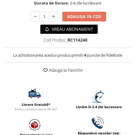
Durata de livrare:
2-4 zile lucrătoare
ACCESORII
TRIXIE
ADAUGA IN COS
JUCARII
VREAU ABONAMENT
HĂINUȚE
Masina de tuns
Cod Produs:
RC114240
Perie
Recipient hrana
La achizitionarea acestui produs primiti
4
puncte de fidelitate
Adauga la Favorite
Livrare Gratuită*
Livrăm în 2-4 zile lucratoare
Pentru comenzi peste 99 lei*
Răspundem nevoilor tale.
Retur simplu și ușor