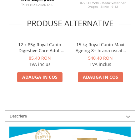
0723137598 - Medic Veterinar
În 14 zile GARANTAT.
Dragoș - Zilnic : 9-12
PRODUSE ALTERNATIVE
12 x 85g Royal Canin
15 kg Royal Canin Maxi
12
Digestive Care Adult
Ageing 8+ hrana uscata
Agei
hrana umeda caine
caine peste 8 ani
85,40 RON
540,40 RON
pentru confort digestiv
TVA inclus
TVA inclus
ADAUGA IN COS
ADAUGA IN COS
Descriere