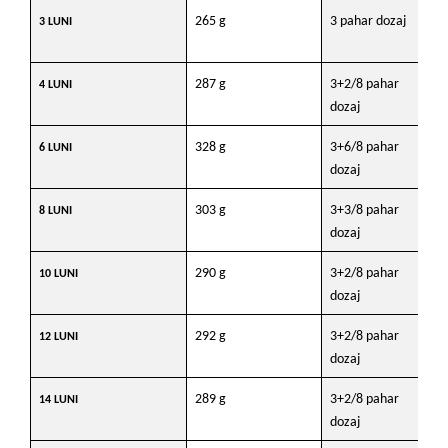
265 g
3 pahar dozaj
28
3 LUNI
287 g
3+2/8 pahar
31
4 LUNI
dozaj
328 g
3+6/8 pahar
38
6 LUNI
dozaj
303 g
3+3/8 pahar
35
8 LUNI
dozaj
290 g
3+2/8 pahar
34
10 LUNI
dozaj
292 g
3+2/8 pahar
34
12 LUNI
dozaj
289 g
3+2/8 pahar
33
14 LUNI
dozaj