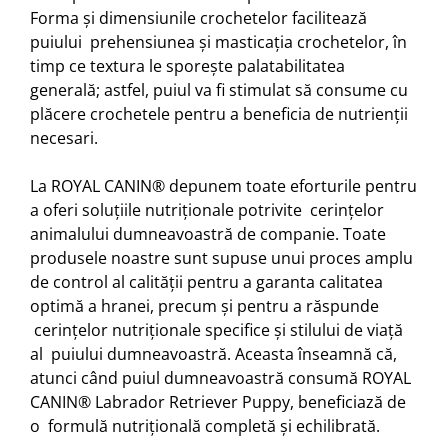
Forma și dimensiunile crochetelor facilitează
puiului prehensiunea și masticația crochetelor, în
timp ce textura le sporește palatabilitatea
generală; astfel, puiul va fi stimulat să consume cu
plăcere crochetele pentru a beneficia de nutrienții
necesari.
La ROYAL CANIN® depunem toate eforturile pentru
a oferi soluțiile nutriționale potrivite cerințelor
animalului dumneavoastră de companie. Toate
produsele noastre sunt supuse unui proces amplu
de control al calității pentru a garanta calitatea
optimă a hranei, precum și pentru a răspunde
cerințelor nutriționale specifice și stilului de viață
al puiului dumneavoastră. Aceasta înseamnă că,
atunci când puiul dumneavoastră consumă ROYAL
CANIN® Labrador Retriever Puppy, beneficiază de
o formulă nutrițională completă și echilibrată.