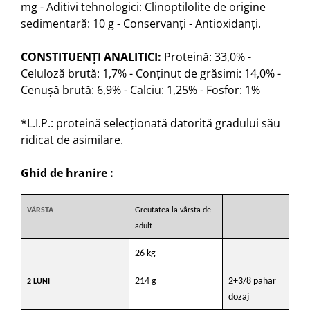
mg - Aditivi tehnologici: Clinoptilolite de origine
sedimentară: 10 g - Conservanţi - Antioxidanţi.
CONSTITUENŢI ANALITICI:
Proteină: 33,0% -
Celuloză brută: 1,7% - Conţinut de grăsimi: 14,0% -
Cenuşă brută: 6,9% - Calciu: 1,25% - Fosfor: 1%
*L.I.P.: proteină selecţionată datorită gradului său
ridicat de asimilare.
Ghid de hranire :
VÂRSTA
Greutatea la vârsta de
adult
26 kg
-
32
214 g
2+3/8 pahar
22
2 LUNI
dozaj