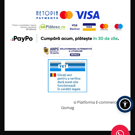
Creat cu ❤ și cu 🧠 de TrifanDan.ro
si
Platforma E-commerce by
Gomag