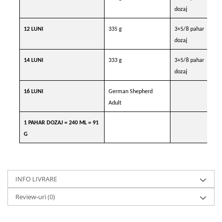
dozaj
12 LUNI
335 g
3+5/8 pahar
dozaj
14 LUNI
333 g
3+5/8 pahar
dozaj
16 LUNI
German Shepherd
Adult
1 PAHAR DOZAJ = 240 ML = 91
G
INFO LIVRARE
Review-uri
(0)