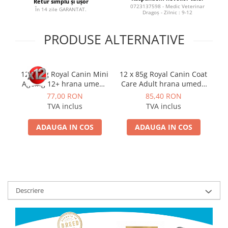
Retur simplu și ușor
0723137598 - Medic Veterinar
În 14 zile GARANTAT.
Dragoș - Zilnic : 9-12
PRODUSE ALTERNATIVE
12 x 85g Royal Canin Mini
12 x 85g Royal Canin Coat
12
Ageing 12+ hrana umeda
Care Adult hrana umeda
caine senior
caine pentru blana
77,00 RON
85,40 RON
sanatoasa si lucioasa
pre
TVA inclus
TVA inclus
ADAUGA IN COS
ADAUGA IN COS
Descriere