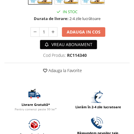
ACCESORII
IN STOC
TRIXIE
Durata de livrare:
2-4 zile lucrătoare
JUCARII
HĂINUȚE
ADAUGA IN COS
Masina de tuns
VREAU ABONAMENT
Perie
Recipient hrana
Cod Produs:
RC114340
Adauga la Favorite
Livrare Gratuită*
Livrăm în 2-4 zile lucratoare
Pentru comenzi peste 99 lei*
Răspundem nevoilor tale.