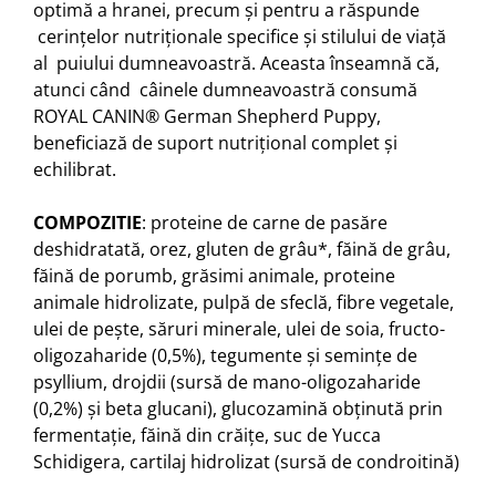
optimă a hranei, precum și pentru a răspunde
cerințelor nutriționale specifice și stilului de viață
al puiului dumneavoastră. Aceasta înseamnă că,
atunci când câinele dumneavoastră consumă
ROYAL CANIN® German Shepherd Puppy,
beneficiază de suport nutrițional complet și
echilibrat.
COMPOZITIE
: proteine de carne de pasăre
deshidratată, orez, gluten de grâu*, făină de grâu,
făină de porumb, grăsimi animale, proteine
animale hidrolizate, pulpă de sfeclă, fibre vegetale,
ulei de peşte, săruri minerale, ulei de soia, fructo-
oligozaharide (0,5%), tegumente şi seminţe de
psyllium, drojdii (sursă de mano-oligozaharide
(0,2%) şi beta glucani), glucozamină obţinută prin
fermentaţie, făină din crăiţe, suc de Yucca
Schidigera, cartilaj hidrolizat (sursă de condroitină)