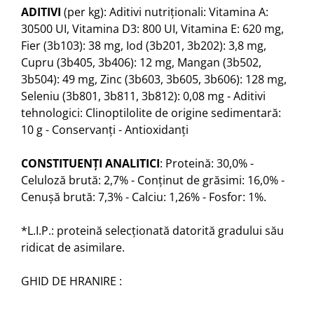
ADITIVI
(per kg): Aditivi nutriţionali: Vitamina A:
30500 UI, Vitamina D3: 800 UI, Vitamina E: 620 mg,
Fier (3b103): 38 mg, Iod (3b201, 3b202): 3,8 mg,
Cupru (3b405, 3b406): 12 mg, Mangan (3b502,
3b504): 49 mg, Zinc (3b603, 3b605, 3b606): 128 mg,
Seleniu (3b801, 3b811, 3b812): 0,08 mg - Aditivi
tehnologici: Clinoptilolite de origine sedimentară:
10 g - Conservanţi - Antioxidanţi
CONSTITUENŢI ANALITICI
: Proteină: 30,0% -
Celuloză brută: 2,7% - Conţinut de grăsimi: 16,0% -
Cenuşă brută: 7,3% - Calciu: 1,26% - Fosfor: 1%.
*L.I.P.: proteină selecţionată datorită gradului său
ridicat de asimilare.
GHID DE HRANIRE :