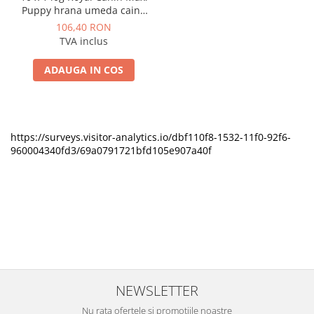
Puppy hrana umeda caine
junior
106,40 RON
TVA inclus
ADAUGA IN COS
https://surveys.visitor-analytics.io/dbf110f8-1532-11f0-92f6-
960004340fd3/69a0791721bfd105e907a40f
NEWSLETTER
Nu rata ofertele si promotiile noastre