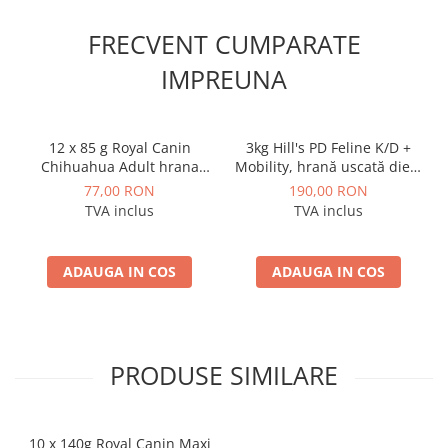
FRECVENT CUMPARATE
IMPREUNA
12 x 85 g Royal Canin
3kg Hill's PD Feline K/D +
Chihuahua Adult hrana
Mobility, hrană uscată dietă
umeda caine
veterinară pentru pisici cu
77,00 RON
190,00 RON
probleme renale
TVA inclus
TVA inclus
ADAUGA IN COS
ADAUGA IN COS
PRODUSE SIMILARE
10 x 140g Royal Canin Maxi