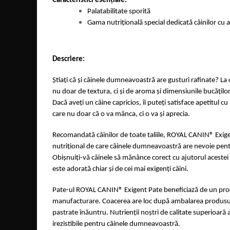
Caracteristici esențiale:
Palatabilitate sporită
Gama nutrițională special dedicată câinilor cu a
Descriere:
Știați că și câinele dumneavoastră are gusturi rafinate? La 
nu doar de textura, ci și de aroma și dimensiunile bucăților 
Dacă aveți un câine capricios, îi puteți satisface apetitul c
care nu doar că o va mânca, ci o va și aprecia.
Recomandată câinilor de toate taliile, ROYAL CANIN
® Exig
nutrițional de care câinele dumneavoastră are nevoie pent
Obișnuiți-vă câinele să mănânce corect cu ajutorul acestei
este adorată chiar și de cei mai exigenți câini.
Pate-ul ROYAL CANIN® Exigent Pate beneficiază de un proc
manufacturare. Coacerea are loc după ambalarea produsulu
pastrate înăuntru. Nutrienții noștri de calitate superioară 
irezistibile pentru câinele dumneavoastră.