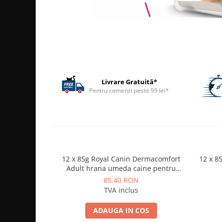
ACCESORII
TRIXIE
JUCARII
HĂINUȚE
Masina de tuns
Perie
Livrare Gratuită*
Recipient hrana
Pentru comenzi peste 99 lei*
12 x 85g Royal Canin Dermacomfort
12 x 8
Adult hrana umeda caine pentru
prevenirea iritatiilor pielii
85,40 RON
TVA inclus
ADAUGA IN COS