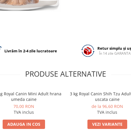
Retur simplu și u
Livrăm în 2-4 zile lucratoare
În 14 zile GARANTA
PRODUSE ALTERNATIVE
5g Royal Canin Mini Adult hrana
3 kg Royal Canin Shih Tzu Adul
umeda caine
uscata caine
70,00 RON
de la 96,60 RON
TVA inclus
TVA inclus
ADAUGA IN COS
VEZI VARIANTE