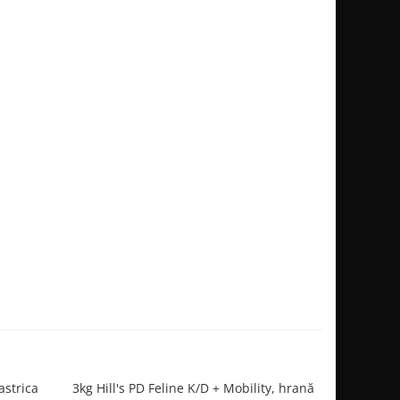
astrica
3kg Hill's PD Feline K/D + Mobility, hrană
Hil