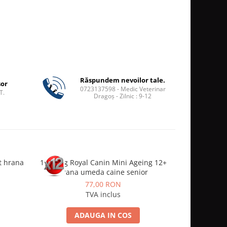
Răspundem nevoilor tale.
șor
0723137598 - Medic Veterinar
T.
Dragoș - Zilnic : 9-12
t hrana
12 x 85g Royal Canin Mini Ageing 12+
12 x 85g Roy
hrana umeda caine senior
hrana ume
sana
77,00 RON
TVA inclus
ADAUGA IN COS
A