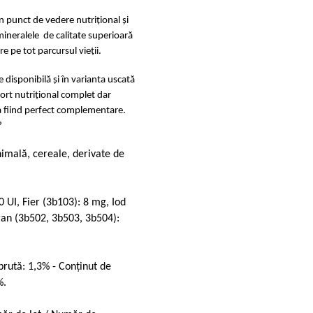
 punct de vedere nutrițional și
 mineralele de calitate superioară
 pe tot parcursul vieții.
 disponibilă și în varianta uscată
ort nutrițional complet dar
a fiind perfect complementare.
?
nimală, cereale, derivate de
0 UI, Fier (3b103): 8 mg, Iod
an (3b502, 3b503, 3b504):
 brută: 1,3% - Conținut de
%.