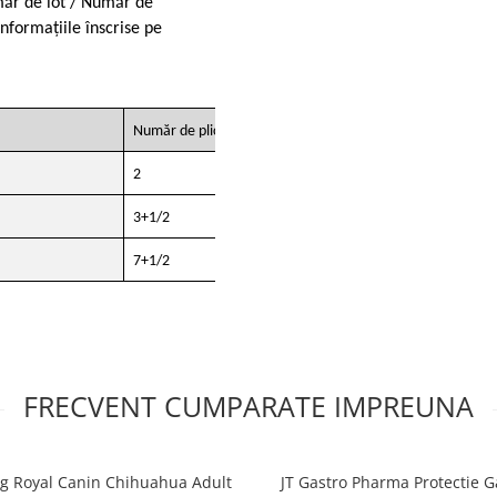
umăr de lot / Număr de
informațiile înscrise pe
Număr de plicuri/ zi
2
3+1/2
7+1/2
FRECVENT CUMPARATE IMPREUNA
 g Royal Canin Chihuahua Adult
JT Gastro Pharma Protectie G