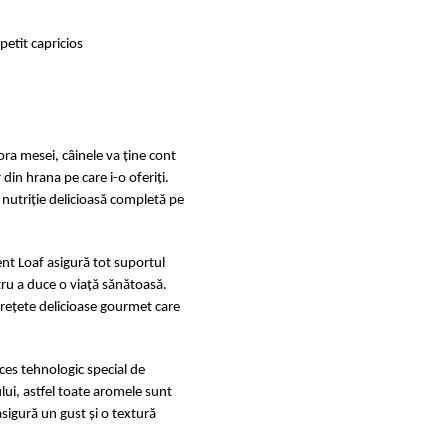
petit capricios
ora mesei, câinele va ține cont
din hrana pe care i-o oferiți.
u nutriție delicioasă completă pe
ent Loaf asigură tot suportul
ru a duce o viață sănătoasă.
 rețete delicioase gourmet care
es tehnologic special de
i, astfel toate aromele sunt
asigură un gust și o textură