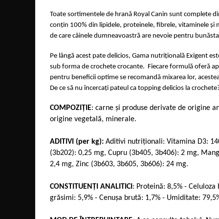
Toate sortimentele de hrană Royal Canin sunt complete din
conțin 100% din lipidele, proteinele, fibrele, vitaminele și
de care câinele dumneavoastră are nevoie pentru bunăstare
Pe lângă acest pate delicios, Gama nutrițională Exigent este
sub forma de crochete crocante. Fiecare formulă oferă ap
pentru beneficii optime se recomandă mixarea lor, aceste
De ce să nu încercați pateul ca topping delicios la crochete
COMPOZIȚIE
: carne și produse derivate de origine a
origine vegetală, minerale.
ADITIVI (per kg):
Aditivi nutriționali: Vitamina D3: 14
(3b202): 0,25 mg, Cupru (3b405, 3b406): 2 mg, Mang
2,4 mg, Zinc (3b603, 3b605, 3b606): 24 mg.
CONSTITUENȚI ANALITICI
: Proteină: 8,5% - Celuloza
grăsimi: 5,9% - Cenușa brută: 1,7% - Umiditate: 79,5