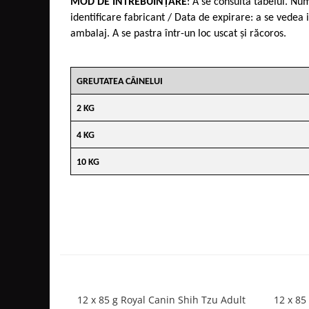
MOD DE ÎNTREBUINȚARE
: A se consulta tabelul. N
identificare fabricant / Data de expirare: a se vedea 
ambalaj. A se pastra într-un loc uscat și răcoros.
GREUTATEA CÂINELUI
2 KG
4 KG
10 KG
12 x 85 g Royal Canin Shih Tzu Adult
12 x 85