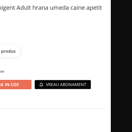
xigent Adult hrana umeda caine apetit
t produs
are
A IN COS
VREAU ABONAMENT