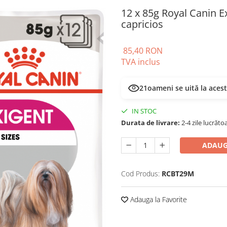
12 x 85g Royal Canin E
capricios
85,40 RON
TVA inclus
23
oameni se uită la aces
IN STOC
Durata de livrare:
2-4 zile lucrăto
ADAUG
Cod Produs:
RCBT29M
Adauga la Favorite