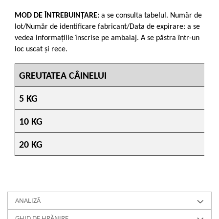
MOD DE ÎNTREBUINŢARE:
a se consulta tabelul. Număr de
lot/Număr de identificare fabricant/Data de expirare: a se
vedea informaţiile înscrise pe ambalaj. A se păstra într-un
loc uscat şi rece.
GREUTATEA CÂINELUI
5 KG
10 KG
20 KG
ANALIZĂ
GHID DE HRĂNIRE