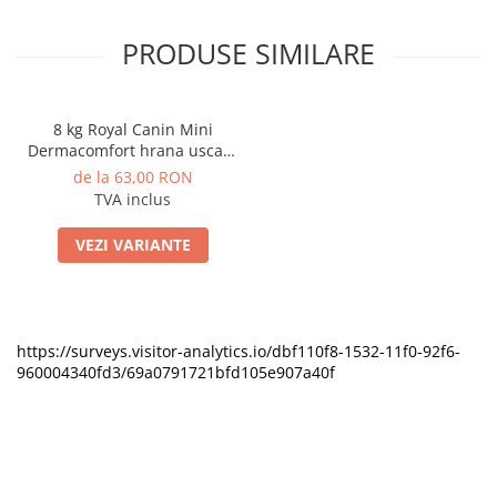
PRODUSE SIMILARE
8 kg Royal Canin Mini
Dermacomfort hrana uscata
caine pentru prevenirea
de la 63,00 RON
iritatiilor pielii
TVA inclus
VEZI VARIANTE
https://surveys.visitor-analytics.io/dbf110f8-1532-11f0-92f6-
960004340fd3/69a0791721bfd105e907a40f