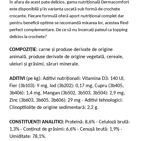
În afara de acest pate delicios, gama nutrițională Dermacomfort
este disponibilă și în varianta uscată sub formă de crochete
crocante. Fiecare formulă oferă aport nutrițional complet dar
pentru beneficii optime se recomandă mixarea lor, acestea fiind
perfect complementare. De ce să nu încercați pateul ca topping
delicios la crochete?
COMPOZIŢIE:
carne şi produse derivate de origine
animală, produse derivate de origine vegetală, cereale,
uleiuri şi grăsimi, săruri minerale.
ADITIVI
(pe kg): Aditivi nutriţionali: Vitamina D3: 140 UI,
Fier (3b103): 9 mg, Iod (3b202): 0,17 mg, Cupru (3b405,
3b406): 1,4 mg, Mangan (3b502, 3b503, 3b504): 2,9 mg,
Zinc (3b603, 3b605, 3b606): 29 mg - Aditivi tehnologici:
Clinoptilolite de origine sedimentară: 2,2 g.
CONSTITUENŢI ANALITICI:
Proteină: 8,6% - Celuloză brută:
1,3% - Conţinut de grăsimi: 6,6% - Cenuşă brută: 1,9% -
Umiditate: 78,1%.