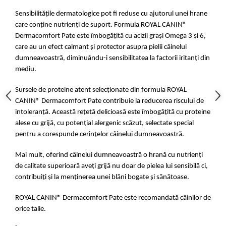
Sensibilitățile dermatologice pot fi reduse cu ajutorul unei hrane
care conține nutrienți de suport. Formula ROYAL CANIN
®
Dermacomfort Pate este îmbogățită cu acizii grași Omega 3 și 6,
care au un efect calmant și protector asupra pielii câinelui
dumneavoastră, diminuându-i sensibilitatea la
factorii iritanți
din
mediu.
Sursele de proteine atent selecționate din formula
ROYAL
CANIN
® Dermacomfort Pate contribuie la reducerea riscului de
intoleranță. Această rețetă delicioasă este îmbogățită cu proteine
alese cu grijă, cu potențial alergenic scăzut, selectate special
pentru a corespunde cerințelor câinelui dumneavoastră.
Mai mult,
oferind câinelui dumneavoastră o hrană cu nutrienți
de calitate superioară aveți grijă nu doar de pielea lui sensibilă ci,
contribuiți și la menținerea unei blăni bogate și sănătoase.
ROYAL CANIN
® Dermacomfort Pate este recomandată câinilor de
orice talie.