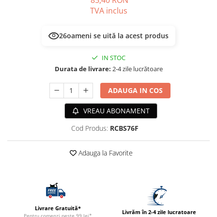
85,40 RON
ACCESORII
TVA inclus
TRIXIE
JUCARII
23
oameni se uită la acest produs
HĂINUȚE
IN STOC
Masina de tuns
Durata de livrare:
2-4 zile lucrătoare
Perie
Recipient hrana
ADAUGA IN COS
VREAU ABONAMENT
Cod Produs:
RCBS76F
Adauga la Favorite
Livrare Gratuită*
Livrăm în 2-4 zile lucratoare
Pentru comenzi peste 99 lei*