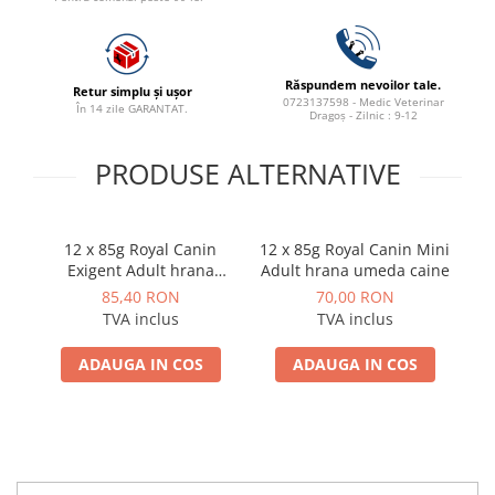
Răspundem nevoilor tale.
Retur simplu și ușor
0723137598 - Medic Veterinar
În 14 zile GARANTAT.
Dragoș - Zilnic : 9-12
PRODUSE ALTERNATIVE
12 x 85g Royal Canin
12 x 85g Royal Canin Mini
Exigent Adult hrana
Adult hrana umeda caine
umeda caine apetit
85,40 RON
70,00 RON
capricios
p
TVA inclus
TVA inclus
ADAUGA IN COS
ADAUGA IN COS