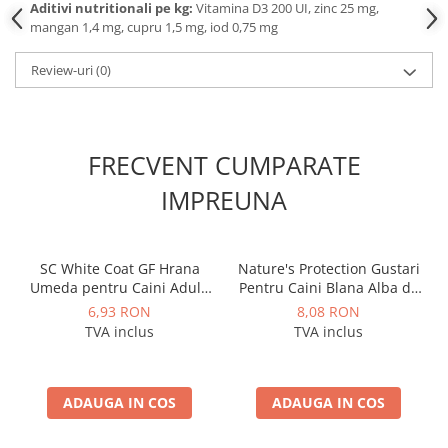
Aditivi nutritionali pe kg:
Vitamina D3 200 UI, zinc 25 mg,
mangan 1,4 mg, cupru 1,5 mg, iod 0,75 mg
Review-uri
(0)
FRECVENT CUMPARATE
IMPREUNA
SC White Coat GF Hrana
Nature's Protection Gustari
Umeda pentru Caini Adulti
Pentru Caini Blana Alba de
cu Peste Alb si Krill in Sos
Toate Rasele cu Ton si
6,93 RON
8,08 RON
85 Gr
Biban 70g
TVA inclus
TVA inclus
ADAUGA IN COS
ADAUGA IN COS