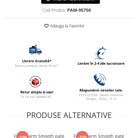
ACCESORII
Cod Produs:
PAM-95750
TRIXIE
JUCARII
Adauga la Favorite
HĂINUȚE
Masina de tuns
Perie
Recipient hrana
Livrare Gratuită*
Livrăm în 2-4 zile lucratoare
Pentru comenzi peste 99 lei*
Răspundem nevoilor tale.
Retur simplu și ușor
0723137598 - Medic Veterinar
În 14 zile GARANTAT.
Dragoș - Zilnic : 9-12
PRODUSE ALTERNATIVE
Fresh Farm Smooth pate
Fresh Farm Smooth pate
B
-10%
-10%