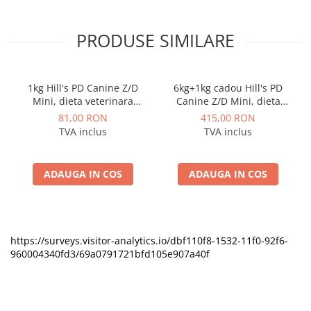
PRODUSE SIMILARE
1kg Hill's PD Canine Z/D
6kg+1kg cadou Hill's PD
Mini, dieta veterinara
Canine Z/D Mini, dieta
pentru caini cu probleme
veterinara pentru caini cu
81,00 RON
415,00 RON
dermatologice
probleme dermatologice
TVA inclus
TVA inclus
ADAUGA IN COS
ADAUGA IN COS
https://surveys.visitor-analytics.io/dbf110f8-1532-11f0-92f6-
960004340fd3/69a0791721bfd105e907a40f