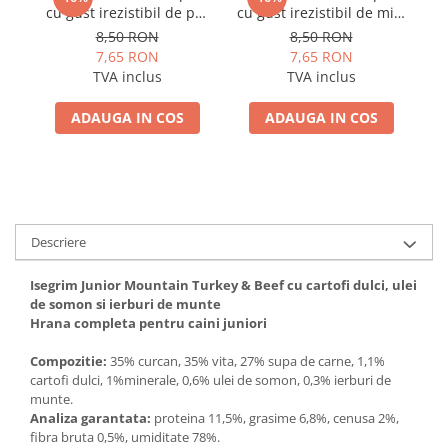
cu gust irezistibil de pui
cu gust irezistibil de miel
400g
400g
8,50 RON
8,50 RON
7,65 RON
7,65 RON
TVA inclus
TVA inclus
ADAUGA IN COS
ADAUGA IN COS
Descriere
Isegrim Junior Mountain Turkey & Beef cu cartofi dulci, ulei
de somon si ierburi de munte
Hrana completa pentru caini juniori
Compozitie:
35% curcan, 35% vita, 27% supa de carne, 1,1%
cartofi dulci, 1%minerale, 0,6% ulei de somon, 0,3% ierburi de
munte.
Analiza garantata:
proteina 11,5%, grasime 6,8%, cenusa 2%,
fibra bruta 0,5%, umiditate 78%.