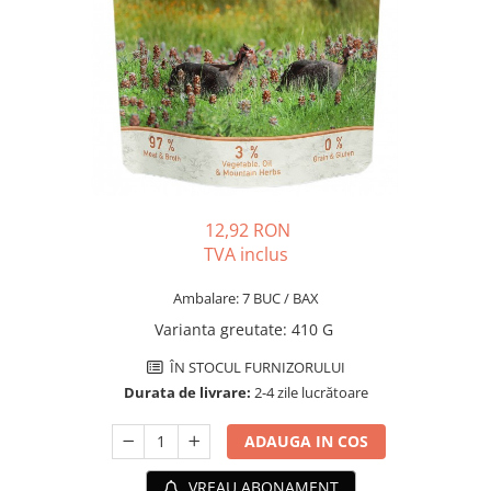
PLICURI
SALAM
CONSERVE
SUPA
DIETE VETERINARE
DIETE VETERINARE
DIETĂ USCATĂ
ROYAL CANIN DIETE
DIETĂ UMEDĂ
HILLS PD
ANTIPARAZITARE EXTERNE
Calibra Diets
PIPETE
MONGE
ADVANTAGE
ANTIPARAZITARE EXTERNE
12,92 RON
PASTILE
TVA inclus
PIPETE
ANTIPARAZITARE INTERNE
ZGĂRZI
Ambalare: 7 BUC / BAX
ACCESORII
COMPRIMATE
Varianta greutate
:
410 G
NISIP
ANTIPARAZITARE INTERNE
ÎN STOCUL FURNIZORULUI
SUPLIMENTE
VITAMINE ȘI SUPLIMENTE
Durata de livrare:
2-4 zile lucrătoare
NUTRACEUTICE
ADAUGA IN COS
VITAMINE
RECOMPENSE
VREAU ABONAMENT