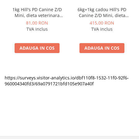
1kg Hill's PD Canine Z/D
6kg+1kg cadou Hill's PD
Mini, dieta veterinara
Canine Z/D Mini, dieta
pentru caini cu probleme
veterinara pentru caini cu
81,00 RON
415,00 RON
dermatologice
probleme dermatologice
TVA inclus
TVA inclus
ADAUGA IN COS
ADAUGA IN COS
https://surveys.visitor-analytics.io/dbf110f8-1532-11f0-92f6-
960004340fd3/69a0791721bfd105e907a40f