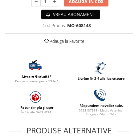
ADAUGA IN COS
ACCESORII
TRIXIE
VREAU ABONAMENT
JUCARII
Cod Produs:
MO-608148
HĂINUȚE
Masina de tuns
Adauga la Favorite
Perie
Recipient hrana
Livrare Gratuită*
Livrăm în 2-4 zile lucratoare
Pentru comenzi peste 99 lei*
Răspundem nevoilor tale.
Retur simplu și ușor
0723137598 - Medic Veterinar
În 14 zile GARANTAT.
Dragoș - Zilnic : 9-12
PRODUSE ALTERNATIVE