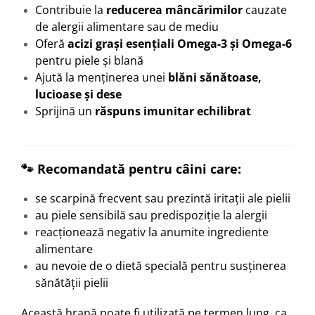
Contribuie la
reducerea mâncărimilor
cauzate
de alergii alimentare sau de mediu
Oferă
acizi grași esențiali Omega-3 și Omega-6
pentru piele și blană
Ajută la menținerea unei
blăni sănătoase,
lucioase și dese
Sprijină un
răspuns imunitar echilibrat
🐾 Recomandată pentru câini care:
se scarpină frecvent sau prezintă iritații ale pielii
au piele sensibilă sau predispoziție la alergii
reacționează negativ la anumite ingrediente
alimentare
au nevoie de o dietă specială pentru susținerea
sănătății pielii
Această hrană poate fi utilizată pe termen lung, ca