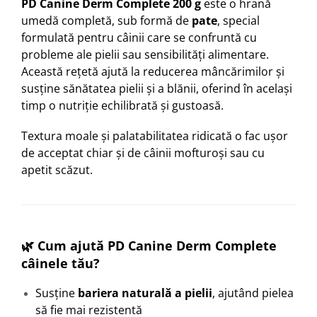
PD Canine Derm Complete 200 g
este o hrană
umedă completă, sub formă de
pate
, special
formulată pentru câinii care se confruntă cu
probleme ale pielii sau sensibilități alimentare.
Această rețetă ajută la reducerea mâncărimilor și
susține sănătatea pielii și a blănii, oferind în același
timp o nutriție echilibrată și gustoasă.
Textura moale și palatabilitatea ridicată o fac ușor
de acceptat chiar și de câinii mofturoși sau cu
apetit scăzut.
🌿 Cum ajută PD Canine Derm Complete
câinele tău?
Susține
bariera naturală a pielii
, ajutând pielea
să fie mai rezistentă