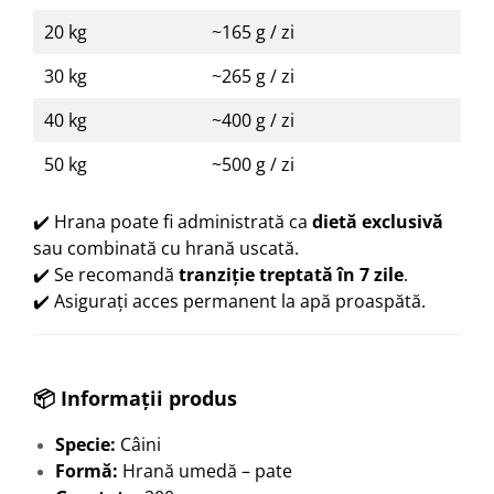
20 kg
~165 g / zi
30 kg
~265 g / zi
40 kg
~400 g / zi
50 kg
~500 g / zi
✔️ Hrana poate fi administrată ca
dietă exclusivă
sau combinată cu hrană uscată.
✔️ Se recomandă
tranziție treptată în 7 zile
.
✔️ Asigurați acces permanent la apă proaspătă.
📦 Informații produs
Specie:
Câini
Formă:
Hrană umedă – pate