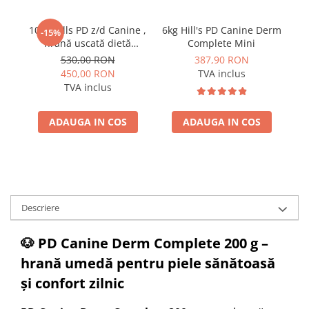
10kg Hills PD z/d Canine ,
6kg Hill's PD Canine Derm
1
-15%
hrană uscată dietă
Complete Mini
veterinară hipoalergenică
pe
530,00 RON
387,90 RON
pentru câini
450,00 RON
TVA inclus
TVA inclus
ADAUGA IN COS
ADAUGA IN COS
Descriere
🐶 PD Canine Derm Complete 200 g –
hrană umedă pentru piele sănătoasă
și confort zilnic