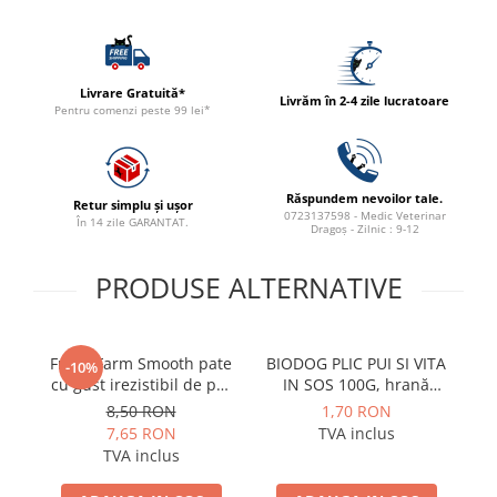
ACCESORII
TRIXIE
JUCARII
Livrare Gratuită*
Livrăm în 2-4 zile lucratoare
HĂINUȚE
Pentru comenzi peste 99 lei*
Masina de tuns
Perie
Recipient hrana
Răspundem nevoilor tale.
Retur simplu și ușor
0723137598 - Medic Veterinar
În 14 zile GARANTAT.
Dragoș - Zilnic : 9-12
PRODUSE ALTERNATIVE
Fresh Farm Smooth pate
BIODOG PLIC PUI SI VITA
Fr
-10%
cu gust irezistibil de pui
IN SOS 100G, hrană
cu
400g
umedă pentru câini
8,50 RON
1,70 RON
adulți
7,65 RON
TVA inclus
TVA inclus