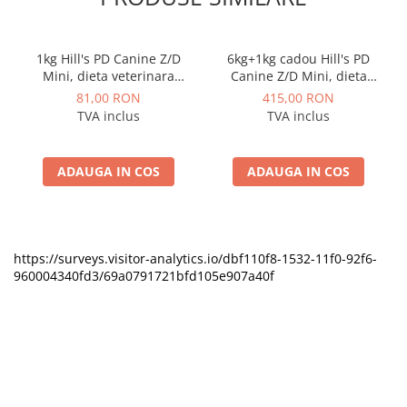
1kg Hill's PD Canine Z/D
6kg+1kg cadou Hill's PD
Mini, dieta veterinara
Canine Z/D Mini, dieta
pentru caini cu probleme
veterinara pentru caini cu
81,00 RON
415,00 RON
dermatologice
probleme dermatologice
TVA inclus
TVA inclus
ADAUGA IN COS
ADAUGA IN COS
https://surveys.visitor-analytics.io/dbf110f8-1532-11f0-92f6-
960004340fd3/69a0791721bfd105e907a40f