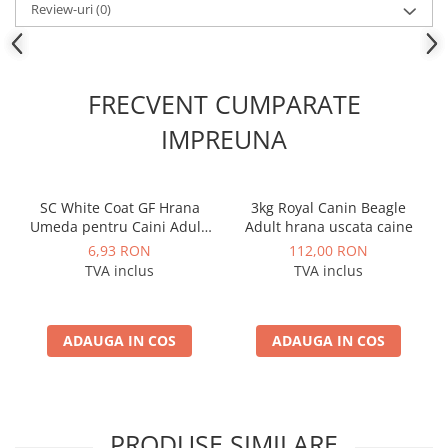
Review-uri
(0)
FRECVENT CUMPARATE
IMPREUNA
SC White Coat GF Hrana
3kg Royal Canin Beagle
Umeda pentru Caini Adulti
Adult hrana uscata caine
cu Peste Alb si Krill in Sos
6,93 RON
112,00 RON
85 Gr
TVA inclus
TVA inclus
ADAUGA IN COS
ADAUGA IN COS
PRODUSE SIMILARE