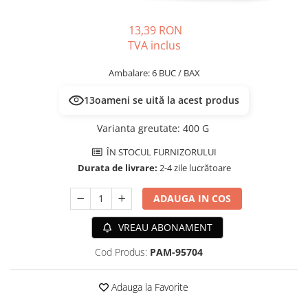
PLICURI
SALAM
CONSERVE
13,39 RON
SUPA
DIETE VETERINARE
TVA inclus
DIETE VETERINARE
DIETĂ USCATĂ
ROYAL CANIN DIETE
Ambalare: 6 BUC / BAX
DIETĂ UMEDĂ
HILLS PD
ANTIPARAZITARE EXTERNE
13
oameni se uită la acest produs
Calibra Diets
PIPETE
MONGE
Varianta greutate
:
400 G
ADVANTAGE
ANTIPARAZITARE EXTERNE
ÎN STOCUL FURNIZORULUI
PASTILE
PIPETE
Durata de livrare:
2-4 zile lucrătoare
ANTIPARAZITARE INTERNE
ZGĂRZI
ACCESORII
ADAUGA IN COS
COMPRIMATE
NISIP
ANTIPARAZITARE INTERNE
VREAU ABONAMENT
SUPLIMENTE
VITAMINE ȘI SUPLIMENTE
Cod Produs:
PAM-95704
NUTRACEUTICE
VITAMINE
Adauga la Favorite
RECOMPENSE