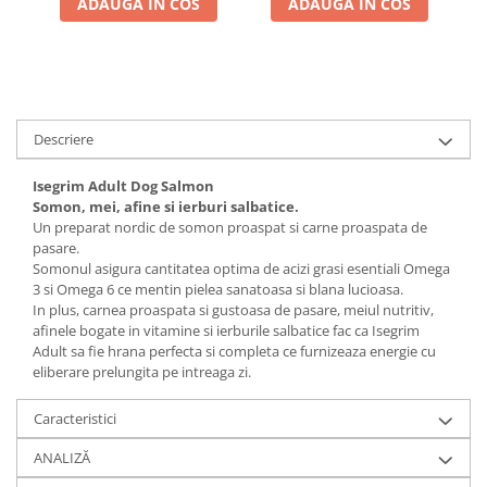
ADAUGA IN COS
ADAUGA IN COS
Descriere
Isegrim Adult Dog Salmon
Somon, mei, afine si ierburi salbatice.
Un preparat nordic de somon proaspat si carne proaspata de
pasare.
Somonul asigura cantitatea optima de acizi grasi esentiali Omega
3 si Omega 6 ce mentin pielea sanatoasa si blana lucioasa.
In plus, carnea proaspata si gustoasa de pasare, meiul nutritiv,
afinele bogate in vitamine si ierburile salbatice fac ca Isegrim
Adult sa fie hrana perfecta si completa ce furnizeaza energie cu
eliberare prelungita pe intreaga zi.
Caracteristici
ANALIZĂ