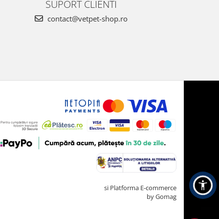
SUPORT CLIENTI
contact@vetpet-shop.ro
Creat cu ❤ și cu 🧠 de TrifanDan.ro
si
Platforma E-commerce
by Gomag