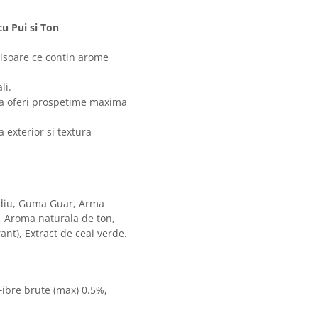
u Pui si Ton
tisoare ce contin arome
li.
u a oferi prospetime maxima
a exterior si textura
sodiu, Guma Guar, Arma
, Aroma naturala de ton,
nt), Extract de ceai verde.
Fibre brute (max) 0.5%,