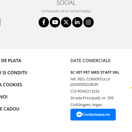
SOCIAL
Urmareste-ne in social media
 DE PLATA
DATE COMERCIALE
 SI CONDITII
SC VET PET MED STAFF SRL
NR. REG. COMERȚULUI
A COOKIES
J2020000224039
CUI RO42213233
NOI
Strada Principală, nr. 359
Ciofrângeni, Arges
E CADOU
Contacteaza-ne