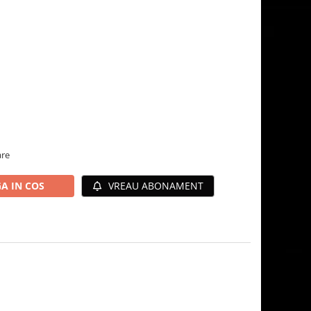
are
A IN COS
VREAU ABONAMENT