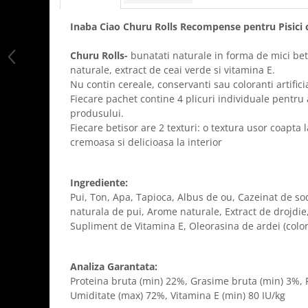
Inaba Ciao Churu Rolls Recompense pentru Pisici c
Churu Rolls-
bunatati naturale in forma de mici be
naturale, extract de ceai verde si vitamina E.
Nu contin cereale, conservanti sau coloranti artificia
Fiecare pachet contine 4 plicuri individuale pentr
produsului.
Fiecare betisor are 2 texturi: o textura usor coapta l
cremoasa si delicioasa la interior
Ingrediente:
Pui, Ton, Apa, Tapioca, Albus de ou, Cazeinat de 
naturala de pui, Arome naturale, Extract de drojdie
Supliment de Vitamina E, Oleorasina de ardei (colora
Analiza Garantata:
Proteina bruta (min) 22%, Grasime bruta (min) 3%, 
Umiditate (max) 72%, Vitamina E (min) 80 IU/kg