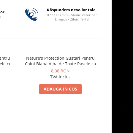
Răspundem nevoilor tale.
șor
0723137598 - Medic Veterinar
T.
Dragoș - Zilnic : 9-12
Pentru
Nature's Protection Gustari Pentru
Churu Reco
ele cu
Caini Blana Alba de Toate Rasele cu
Ton si Biban 70g
8,08 RON
TVA inclus
ADAUGA IN COS
A