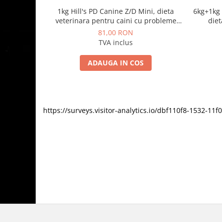
1kg Hill's PD Canine Z/D Mini, dieta
6kg+1kg 
veterinara pentru caini cu probleme
diet
dermatologice
81,00 RON
TVA inclus
ADAUGA IN COS
https://surveys.visitor-analytics.io/dbf110f8-1532-