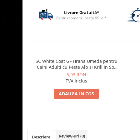
ACCESORII
Livrare Gratuită*
TRIXIE
Pentru comenzi peste 99 lei*
JUCARII
HĂINUȚE
Masina de tuns
Perie
Recipient hrana
SC White Coat GF Hrana Umeda pentru
Caini Adulti cu Peste Alb si Krill in Sos
85 Gr
6,93 RON
TVA inclus
ADAUGA IN COS
Review-uri
(0)
Descriere