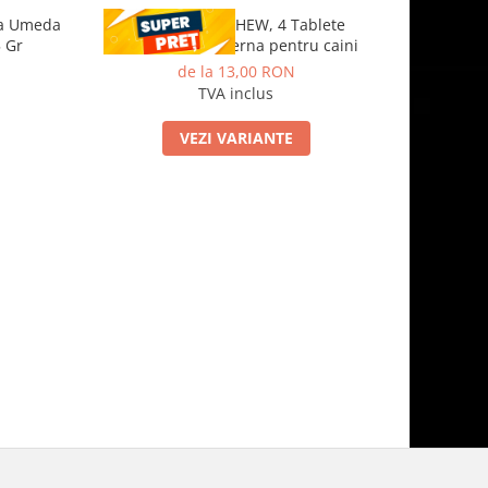
na Umeda
CESTAL PLUS CHEW, 4 Tablete
Drontal D
5 Gr
deparazitare interna pentru caini
de la 13,00 RON
TVA inclus
VEZI VARIANTE