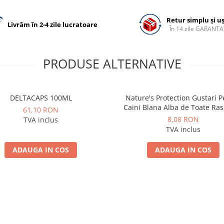
Retur simplu și u
Livrăm în 2-4 zile lucratoare
În 14 zile GARANTA
PRODUSE ALTERNATIVE
DELTACAPS 100ML
Nature's Protection Gustari 
Caini Blana Alba de Toate Ras
61,10 RON
Ton si Somon 70g
8,08 RON
TVA inclus
TVA inclus
ADAUGA IN COS
ADAUGA IN COS