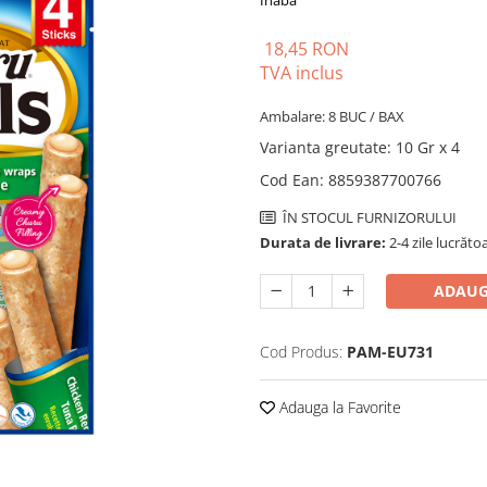
Inaba
18,45 RON
TVA inclus
Ambalare: 8 BUC / BAX
Varianta greutate
:
10 Gr x 4
Cod Ean
:
8859387700766
ÎN STOCUL FURNIZORULUI
Durata de livrare:
2-4 zile lucrăto
ADAUG
Cod Produs:
PAM-EU731
Adauga la Favorite