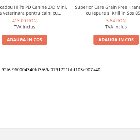
cadou Hill's PD Canine Z/D Mini,
Superior Care Grain Free Hra
a veterinara pentru caini cu
cu Iepure si Krill in Sos 8
probleme dermatologice
415,00 RON
5,54 RON
TVA inclus
TVA inclus
ADAUGA IN COS
ADAUGA IN COS
11f0-92f6-960004340fd3/69a0791721bfd105e907a40f