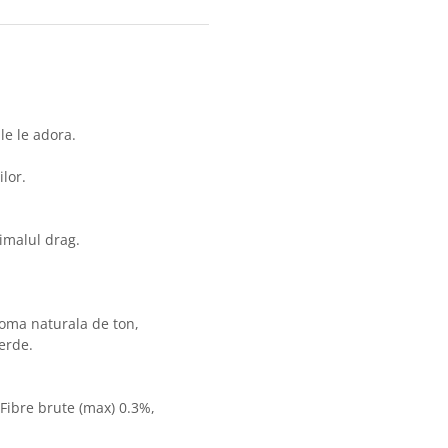
le le adora.
lor.
nimalul drag.
oma naturala de ton,
erde.
Fibre brute (max) 0.3%,