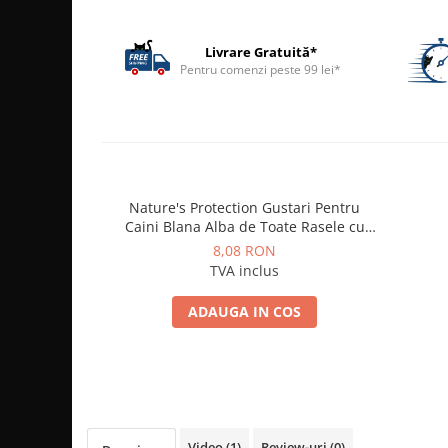
ACCESORII
TRIXIE
Livrare Gratuită*
Pentru comenzi peste 99 lei*
JUCARII
HĂINUȚE
Masina de tuns
Perie
Recipient hrana
Nature's Protection Gustari Pentru
Caini Blana Alba de Toate Rasele cu
Ton si Biban 70g
8,08 RON
TVA inclus
ADAUGA IN COS
Video
(1)
Review-uri
(0)