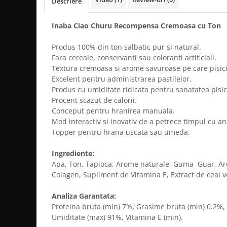
Descriere
Inaba Ciao Churu Recompensa Cremoasa cu Ton
Produs 100% din ton salbatic pur si natural.
Fara cereale, conservanti sau coloranti artificiali.
Textura cremoasa si arome savuroase pe care pisici
Excelent pentru administrarea pastilelor.
Produs cu umiditate ridicata pentru sanatatea pisici
Procent scazut de calorii.
Conceput pentru hranirea manuala.
Mod interactiv si inovativ de a petrece timpul cu a
Topper pentru hrana uscata sau umeda.
Ingrediente:
Apa, Ton, Tapioca, Arome naturale, Guma Guar, Ar
Colagen, Supliment de Vitamina E, Extract de ceai v
Analiza Garantata:
Proteina bruta (min) 7%, Grasime bruta (min) 0.2%, 
Umiditate (max) 91%, Vitamina E (min).