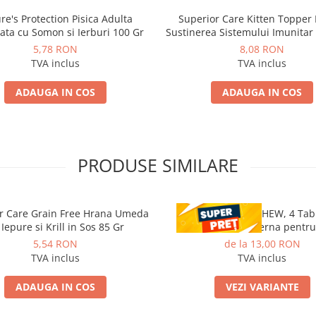
re's Protection Pisica Adulta
Superior Care Kitten Topper
zata cu Somon si Ierburi 100 Gr
Sustinerea Sistemului Imunitar 
Biban 70 Gr
5,78 RON
8,08 RON
TVA inclus
TVA inclus
ADAUGA IN COS
ADAUGA IN COS
PRODUSE SIMILARE
r Care Grain Free Hrana Umeda
CESTAL PLUS CHEW, 4 Tab
 Iepure si Krill in Sos 85 Gr
deparazitare interna pentru
5,54 RON
de la 13,00 RON
TVA inclus
TVA inclus
ADAUGA IN COS
VEZI VARIANTE