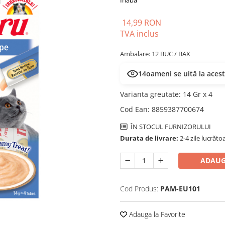
Inaba
14,99 RON
TVA inclus
Ambalare: 12 BUC / BAX
14
oameni se uită la aces
Varianta greutate
:
14 Gr x 4
Cod Ean
:
8859387700674
ÎN STOCUL FURNIZORULUI
Durata de livrare:
2-4 zile lucrăto
ADAUG
Cod Produs:
PAM-EU101
Adauga la Favorite