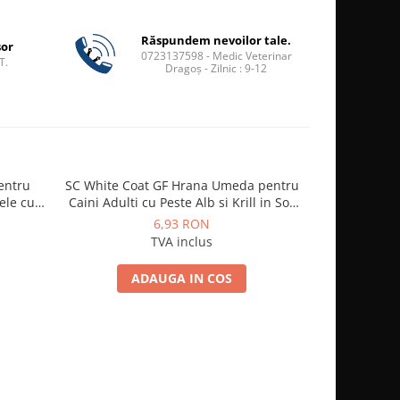
Răspundem nevoilor tale.
șor
0723137598 - Medic Veterinar
T.
Dragoș - Zilnic : 9-12
Pentru
SC White Coat GF Hrana Umeda pentru
Churu Reco
ele cu
Caini Adulti cu Peste Alb si Krill in Sos
85 Gr
6,93 RON
TVA inclus
ADAUGA IN COS
A