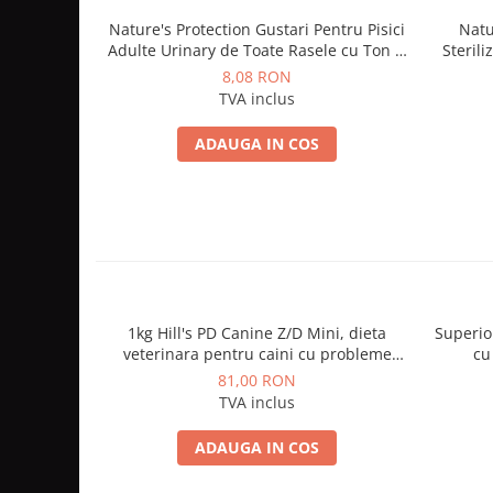
Nature's Protection Gustari Pentru Pisici
Natu
Adulte Urinary de Toate Rasele cu Ton si
Sterili
Somon 70g
8,08 RON
TVA inclus
ADAUGA IN COS
1kg Hill's PD Canine Z/D Mini, dieta
Superio
veterinara pentru caini cu probleme
cu
dermatologice
81,00 RON
TVA inclus
ADAUGA IN COS