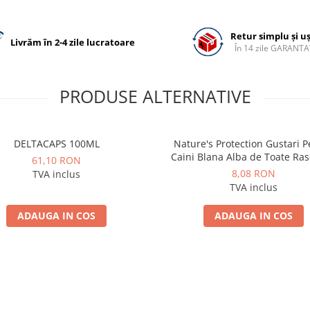
Retur simplu și u
Livrăm în 2-4 zile lucratoare
În 14 zile GARANTA
PRODUSE ALTERNATIVE
DELTACAPS 100ML
Nature's Protection Gustari 
Caini Blana Alba de Toate Ras
61,10 RON
Ton si Somon 70g
8,08 RON
TVA inclus
TVA inclus
ADAUGA IN COS
ADAUGA IN COS