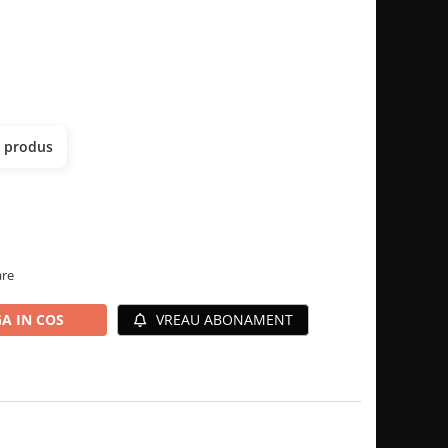
t produs
are
A IN COS
VREAU ABONAMENT