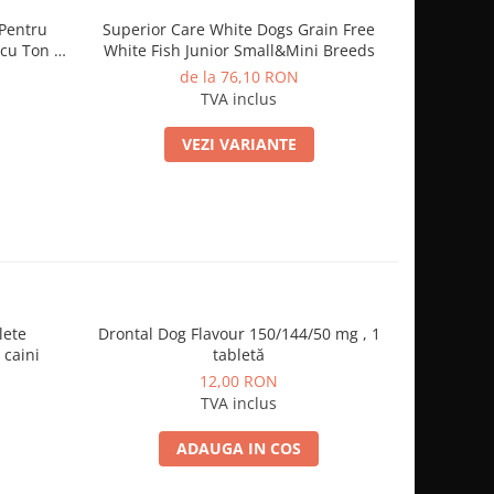
 Pentru
Superior Care White Dogs Grain Free
Superior C
cu Ton si
White Fish Junior Small&Mini Breeds
de la 76,10 RON
TVA inclus
VEZI VARIANTE
lete
Drontal Dog Flavour 150/144/50 mg , 1
10kg Hills
-15%
 caini
tabletă
dietă vete
12,00 RON
53
TVA inclus
ADAUGA IN COS