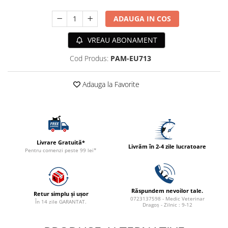
ACCESORII
ADAUGA IN COS
TRIXIE
JUCARII
VREAU ABONAMENT
HĂINUȚE
Cod Produs:
PAM-EU713
Masina de tuns
Perie
Adauga la Favorite
Recipient hrana
Livrare Gratuită*
Livrăm în 2-4 zile lucratoare
Pentru comenzi peste 99 lei*
Răspundem nevoilor tale.
Retur simplu și ușor
0723137598 - Medic Veterinar
În 14 zile GARANTAT.
Dragoș - Zilnic : 9-12