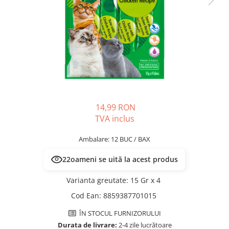
PLICURI
SALAM
CONSERVE
SUPA
DIETE VETERINARE
DIETE VETERINARE
DIETĂ USCATĂ
ROYAL CANIN DIETE
DIETĂ UMEDĂ
HILLS PD
ANTIPARAZITARE EXTERNE
Calibra Diets
PIPETE
MONGE
ADVANTAGE
ANTIPARAZITARE EXTERNE
14,99 RON
PASTILE
TVA inclus
PIPETE
ANTIPARAZITARE INTERNE
ZGĂRZI
Ambalare: 12 BUC / BAX
ACCESORII
COMPRIMATE
23
oameni se uită la acest produs
NISIP
ANTIPARAZITARE INTERNE
SUPLIMENTE
VITAMINE ȘI SUPLIMENTE
Varianta greutate
:
15 Gr x 4
NUTRACEUTICE
Cod Ean
:
8859387701015
VITAMINE
ÎN STOCUL FURNIZORULUI
RECOMPENSE
Durata de livrare:
2-4 zile lucrătoare