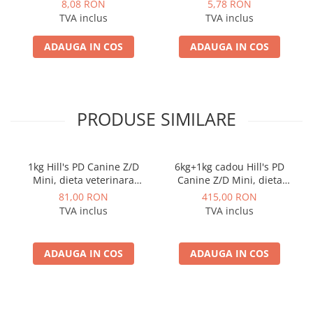
de Toate Rasele cu Ton si
si Ierburi 100 Gr
8,08 RON
5,78 RON
Somon 70g
TVA inclus
TVA inclus
ADAUGA IN COS
ADAUGA IN COS
PRODUSE SIMILARE
1kg Hill's PD Canine Z/D
6kg+1kg cadou Hill's PD
Mini, dieta veterinara
Canine Z/D Mini, dieta
pentru caini cu probleme
veterinara pentru caini cu
81,00 RON
415,00 RON
dermatologice
probleme dermatologice
TVA inclus
TVA inclus
ADAUGA IN COS
ADAUGA IN COS