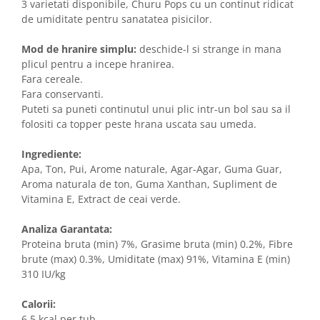
3 varietati disponibile, Churu Pops cu un continut ridicat
de umiditate pentru sanatatea pisicilor.
Mod de hranire simplu:
deschide-l si strange in mana
plicul pentru a incepe hranirea.
Fara cereale.
Fara conservanti.
Puteti sa puneti continutul unui plic intr-un bol sau sa il
folositi ca topper peste hrana uscata sau umeda.
Ingrediente:
Apa, Ton, Pui, Arome naturale, Agar-Agar, Guma Guar,
Aroma naturala de ton, Guma Xanthan, Supliment de
Vitamina E, Extract de ceai verde.
Analiza Garantata:
Proteina bruta (min) 7%, Grasime bruta (min) 0.2%, Fibre
brute (max) 0.3%, Umiditate (max) 91%, Vitamina E (min)
310 IU/kg
Calorii:
6.5 kcal per tub