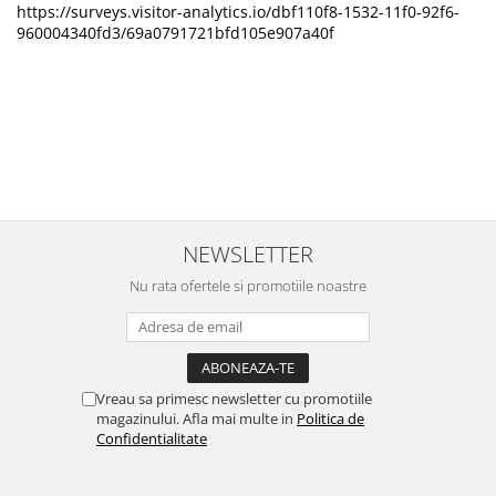
https://surveys.visitor-analytics.io/dbf110f8-1532-11f0-92f6-
960004340fd3/69a0791721bfd105e907a40f
NEWSLETTER
Nu rata ofertele si promotiile noastre
Vreau sa primesc newsletter cu promotiile
magazinului. Afla mai multe in
Politica de
Confidentialitate