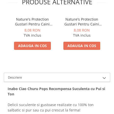
PRODUSE ALTERNATIVE
Nature's Protection
Nature's Protection
S
Gustari Pentru Caini
Gustari Pentru Caini
Blana Alba de Toate
Blana Alba de Toate
Adu
8,08 RON
8,08 RON
Rasele cu Ton si Somon
Rasele cu Ton si Biban
TVA inclus
TVA inclus
70g
70g
ADAUGA IN COS
ADAUGA IN COS
Descriere
Inabo Ciao Churu Pops Recompensa Suculenta cu Pui si
Ton
Delicii suculente si gustoase realizate cu 100% ton
salbatic si pur sau cu pui crescut la ferma!