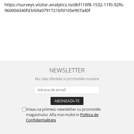
https://surveys.visitor-analytics.io/dbf110f8-1532-11f0-92f6-
960004340fd3/69a0791721bfd105e907a40f
NEWSLETTER
Nu rata ofertele si promotiile noastre
Vreau sa primesc newsletter cu promotiile
magazinului. Afla mai multe in
Politica de
Confidentialitate