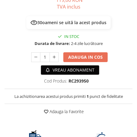
119,00 RON
ACCESORII
TVA inclus
TRIXIE
JUCARII
30
oameni se uită la acest produs
HĂINUȚE
IN STOC
Masina de tuns
Durata de livrare:
2-4 zile lucrătoare
Perie
Recipient hrana
ADAUGA IN COS
VREAU ABONAMENT
Cod Produs:
RC293950
La achizitionarea acestui produs primiti
1
punct de fidelitate
Adauga la Favorite