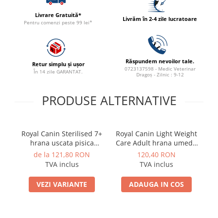
Livrare Gratuită*
Livrăm în 2-4 zile lucratoare
Pentru comenzi peste 99 lei*
Răspundem nevoilor tale.
Retur simplu și ușor
0723137598 - Medic Veterinar
În 14 zile GARANTAT.
Dragoș - Zilnic : 9-12
PRODUSE ALTERNATIVE
Royal Canin Sterilised 7+
Royal Canin Light Weight
hrana uscata pisica
Care Adult hrana umeda
B
sterilizata senior, 1.5 kg
in sos pisica pentru
pi
de la 121,80 RON
120,40 RON
limitarea cresterii in
TVA inclus
TVA inclus
greutate, 12 x 85 g
VEZI VARIANTE
ADAUGA IN COS