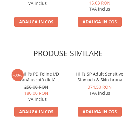
15,03 RON
TVA inclus
TVA inclus
ADAUGA IN COS
ADAUGA IN COS
PRODUSE SIMILARE
3kg Hill's PD Feline I/D
Hill’s SP Adult Sensitive
-30%
hrană uscată dietă
Stomach & Skin hrana
veterinară pentru pisici cu
pentru pisici cu pui 7 kg
256,00 RON
374,50 RON
probleme digestive
180,00 RON
TVA inclus
TVA inclus
ADAUGA IN COS
ADAUGA IN COS