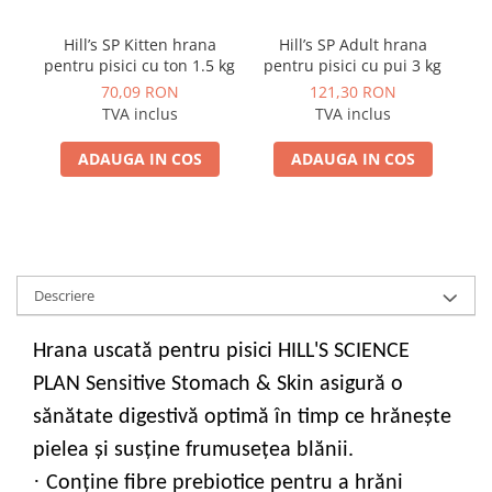
Hill’s SP Kitten hrana
Hill’s SP Adult hrana
pentru pisici cu ton 1.5 kg
pentru pisici cu pui 3 kg
pe
70,09 RON
121,30 RON
TVA inclus
TVA inclus
ADAUGA IN COS
ADAUGA IN COS
Descriere
Hrana uscată pentru pisici HILL'S SCIENCE
PLAN Sensitive Stomach & Skin asigură o
sănătate digestivă optimă în timp ce hrăneşte
pielea şi susţine frumusețea blănii.
·
Conține fibre prebiotice pentru a hrăni