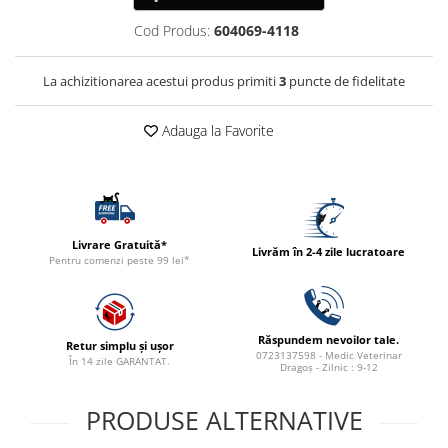
ACCESORII
Cod Produs:
604069-4118
TRIXIE
JUCARII
La achizitionarea acestui produs primiti
3
puncte de fidelitate
HĂINUȚE
Masina de tuns
Adauga la Favorite
Perie
Recipient hrana
Livrare Gratuită*
Livrăm în 2-4 zile lucratoare
Pentru comenzi peste 99 lei*
Răspundem nevoilor tale.
Retur simplu și ușor
0723137598 - Medic Veterinar
În 14 zile GARANTAT.
Dragoș - Zilnic : 9-12
PRODUSE ALTERNATIVE