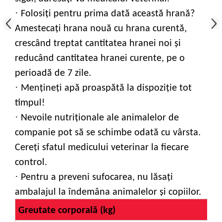
·
Folosiți pentru prima dată această hrană?
Amestecați hrana nouă cu hrana curentă,
crescând treptat cantitatea hranei noi și
reducând cantitatea hranei curente, pe o
perioadă de 7 zile.
·
Mențineți apă proaspătă la dispoziție tot
timpul!
·
Nevoile nutriţionale ale animalelor de
companie pot să se schimbe odată cu vârsta.
Cereţi sfatul medicului veterinar la fiecare
control.
·
Pentru a preveni sufocarea, nu lăsaţi
ambalajul la îndemâna animalelor şi copiilor.
Greutate corporală (kg)