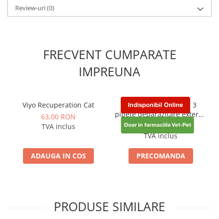
Review-uri
(0)
FRECVENT CUMPARATE
IMPREUNA
Viyo Recuperation Cat
Advocate Dog 0-4 kg 3
pipete deparazitare externa
63,00 RON
si interna pentru caini
342,00 RON
TVA inclus
TVA inclus
ADAUGA IN COS
PRECOMANDA
PRODUSE SIMILARE