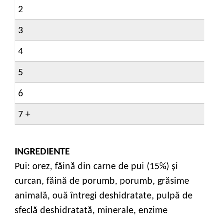
2
3
4
5
6
7 +
INGREDIENTE
Pui: orez, făină din carne de pui (15%) şi
curcan, făină de porumb, porumb, grăsime
animală, ouă întregi deshidratate, pulpă de
sfeclă deshidratată, minerale, enzime