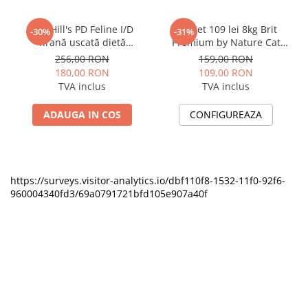
3kg Hill's PD Feline I/D
Pachet 109 lei 8kg Brit
-30%
-31%
hrană uscată dietă
Premium by Nature Cat
veterinară pentru pisici cu
Adult Chicken, hrana uscata
256,00 RON
159,00 RON
probleme digestive
pentru pisici adulte + 162
180,00 RON
109,00 RON
lei Vectra Felis, spot-on,
TVA inclus
TVA inclus
deparazitare externa
pentru pisici, 3 pipete
ADAUGA IN COS
CONFIGUREAZA
https://surveys.visitor-analytics.io/dbf110f8-1532-11f0-92f6-
960004340fd3/69a0791721bfd105e907a40f