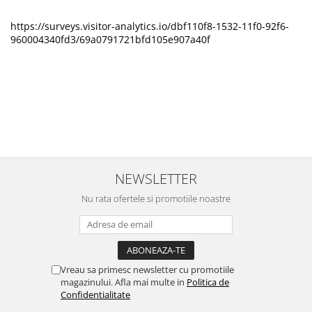
https://surveys.visitor-analytics.io/dbf110f8-1532-11f0-92f6-
960004340fd3/69a0791721bfd105e907a40f
NEWSLETTER
Nu rata ofertele si promotiile noastre
Vreau sa primesc newsletter cu promotiile
magazinului. Afla mai multe in
Politica de
Confidentialitate