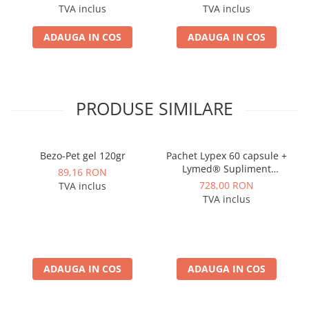
probleme renale
TVA inclus
TVA inclus
ADAUGA IN COS
ADAUGA IN COS
PRODUSE SIMILARE
Bezo-Pet gel 120gr
Pachet Lypex 60 capsule +
Lymed® Supliment
89,16 RON
Premium cu enzime
728,00 RON
TVA inclus
pancreatice pentru câini și
TVA inclus
pisici – suport în sindromul
de malabsorbție
ADAUGA IN COS
ADAUGA IN COS