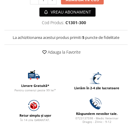
ACCESORII
VREAU ABONAMENT
TRIXIE
JUCARII
Cod Produs:
C1301-300
HĂINUȚE
Masina de tuns
La achizitionarea acestui produs primiti
5
puncte de fidelitate
Perie
Recipient hrana
Adauga la Favorite
Livrare Gratuită*
Livrăm în 2-4 zile lucratoare
Pentru comenzi peste 99 lei*
Răspundem nevoilor tale.
Retur simplu și ușor
0723137598 - Medic Veterinar
În 14 zile GARANTAT.
Dragoș - Zilnic : 9-12