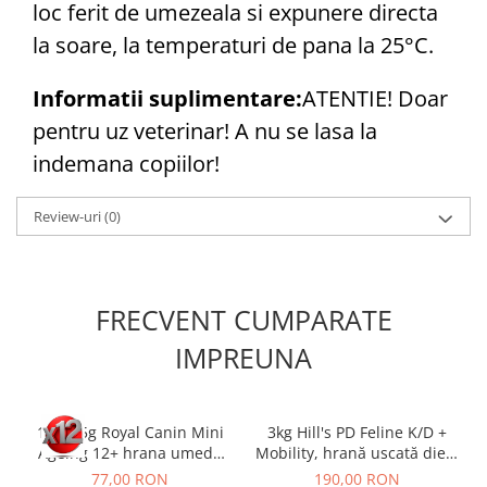
loc ferit de umezeala si expunere directa
la soare, la temperaturi de pana la 25°C.
Informatii suplimentare:
ATENTIE! Doar
pentru uz veterinar! A nu se lasa la
indemana copiilor!
Review-uri
(0)
FRECVENT CUMPARATE
IMPREUNA
12 x 85g Royal Canin Mini
3kg Hill's PD Feline K/D +
Ageing 12+ hrana umeda
Mobility, hrană uscată dietă
caine senior
veterinară pentru pisici cu
77,00 RON
190,00 RON