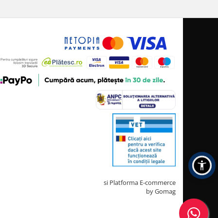
Creat cu ❤ și cu 🧠 de TrifanDan.ro
si
Platforma E-commerce
by Gomag