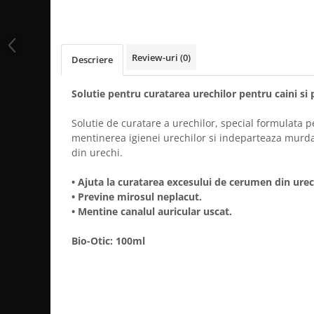
Review-uri
(0)
Descriere
Solutie pentru curatarea urechilor pentru caini si p
Solutie de curatare a urechilor, special formulata pen
mentinerea igienei urechilor si indeparteaza murd
din urechi.
• Ajuta la curatarea excesului de cerumen din urec
• Previne mirosul neplacut.
• Mentine canalul auricular uscat.
Bio-Otic: 100ml