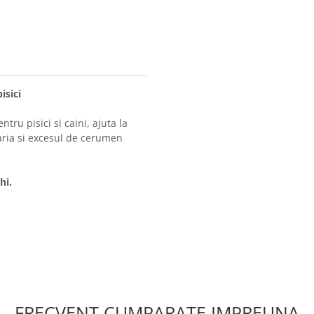
isici
tru pisici si caini, ajuta la
aria si excesul de cerumen
hi.
FRECVENT CUMPARATE IMPREUNA