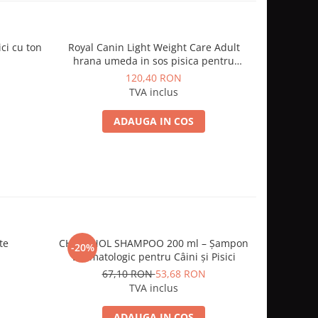
Royal Canin Light Weight Care Adult
12 x 85g 
hrana umeda in sos pisica pentru
hrana 
limitarea cresterii in greutate, 12 x 85 g
s
120,40 RON
TVA inclus
ADAUGA IN COS
te
CHAMINOL SHAMPOO 200 ml – Șampon
Furinaid
-20%
-20%
Dermatologic pentru Câini și Pisici
urin
67,10 RON
53,68 RON
1
TVA inclus
ADAUGA IN COS