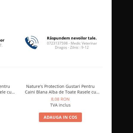
Răspundem nevoilor tale.
șor
0723137598 - Medic Veterinar
T.
Dragoș - Zilnic : 9-12
Pentru
Nature's Protection Gustari Pentru
Pawise Self
ele cu
Caini Blana Alba de Toate Rasele cu
Perie cu Aut
Ton si Somon 70g
8,08 RON
TVA inclus
ADAUGA IN COS
A