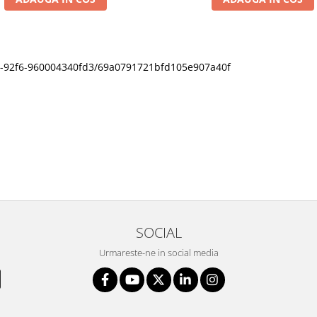
11f0-92f6-960004340fd3/69a0791721bfd105e907a40f
SOCIAL
Urmareste-ne in social media