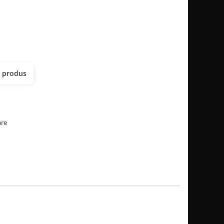
t produs
are