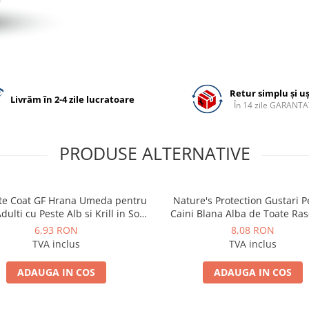
Retur simplu și u
Livrăm în 2-4 zile lucratoare
În 14 zile GARANTA
PRODUSE ALTERNATIVE
te Coat GF Hrana Umeda pentru
Nature's Protection Gustari 
dulti cu Peste Alb si Krill in Sos
Caini Blana Alba de Toate Ras
85 Gr
Ton si Biban 70g
6,93 RON
8,08 RON
TVA inclus
TVA inclus
ADAUGA IN COS
ADAUGA IN COS