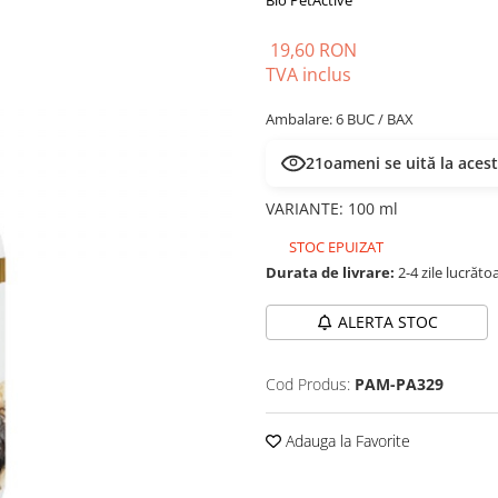
Bio PetActive
19,60 RON
TVA inclus
Ambalare: 6 BUC / BAX
21
oameni se uită la aces
VARIANTE
:
100 ml
STOC EPUIZAT
Durata de livrare:
2-4 zile lucrăto
ALERTA STOC
Cod Produs:
PAM-PA329
Adauga la Favorite