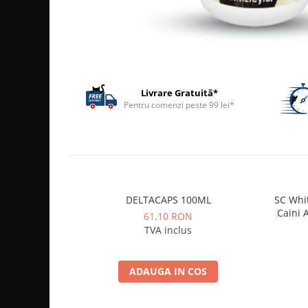
ACCESORII
TRIXIE
JUCARII
HĂINUȚE
Masina de tuns
Livrare Gratuită*
Perie
Pentru comenzi peste 99 lei*
Recipient hrana
DELTACAPS 100ML
SC Whi
Caini A
61,10 RON
TVA inclus
ADAUGA IN COS