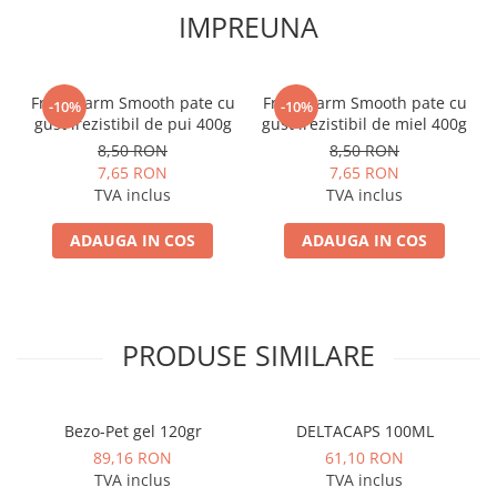
IMPREUNA
Fresh Farm Smooth pate cu
Fresh Farm Smooth pate cu
-10%
-10%
gust irezistibil de pui 400g
gust irezistibil de miel 400g
gr,
8,50 RON
8,50 RON
7,65 RON
7,65 RON
TVA inclus
TVA inclus
ADAUGA IN COS
ADAUGA IN COS
PRODUSE SIMILARE
Bezo-Pet gel 120gr
DELTACAPS 100ML
89,16 RON
61,10 RON
TVA inclus
TVA inclus