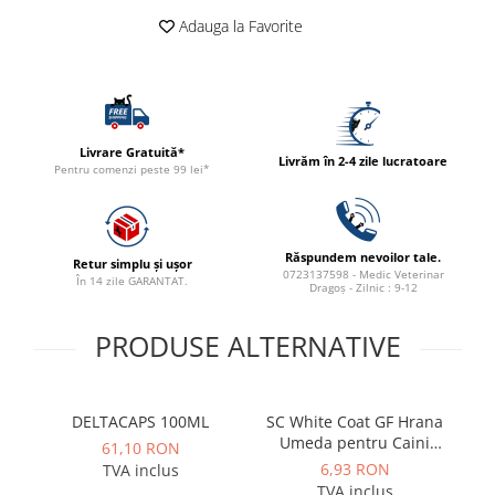
ACCESORII
Adauga la Favorite
TRIXIE
JUCARII
HĂINUȚE
Masina de tuns
Livrare Gratuită*
Livrăm în 2-4 zile lucratoare
Perie
Pentru comenzi peste 99 lei*
Recipient hrana
Răspundem nevoilor tale.
Retur simplu și ușor
0723137598 - Medic Veterinar
În 14 zile GARANTAT.
Dragoș - Zilnic : 9-12
PRODUSE ALTERNATIVE
DELTACAPS 100ML
SC White Coat GF Hrana
Umeda pentru Caini
61,10 RON
Adulti cu Peste Alb si Krill
6,93 RON
TVA inclus
in Sos 85 Gr
R
TVA inclus