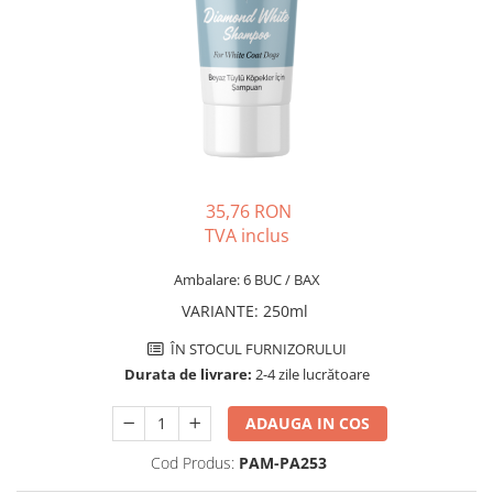
PLICURI
SALAM
CONSERVE
SUPA
DIETE VETERINARE
DIETE VETERINARE
DIETĂ USCATĂ
ROYAL CANIN DIETE
DIETĂ UMEDĂ
HILLS PD
ANTIPARAZITARE EXTERNE
Calibra Diets
PIPETE
MONGE
35,76 RON
ADVANTAGE
ANTIPARAZITARE EXTERNE
TVA inclus
PASTILE
PIPETE
ANTIPARAZITARE INTERNE
Ambalare: 6 BUC / BAX
ZGĂRZI
ACCESORII
VARIANTE
:
250ml
COMPRIMATE
NISIP
ANTIPARAZITARE INTERNE
ÎN STOCUL FURNIZORULUI
Durata de livrare:
2-4 zile lucrătoare
SUPLIMENTE
VITAMINE ȘI SUPLIMENTE
NUTRACEUTICE
ADAUGA IN COS
VITAMINE
Cod Produs:
PAM-PA253
RECOMPENSE