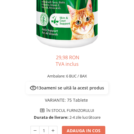
PLICURI
SALAM
CONSERVE
SUPA
DIETE VETERINARE
DIETE VETERINARE
DIETĂ USCATĂ
ROYAL CANIN DIETE
DIETĂ UMEDĂ
HILLS PD
ANTIPARAZITARE EXTERNE
Calibra Diets
PIPETE
MONGE
29,98 RON
ADVANTAGE
ANTIPARAZITARE EXTERNE
TVA inclus
PASTILE
PIPETE
ANTIPARAZITARE INTERNE
Ambalare: 6 BUC / BAX
ZGĂRZI
ACCESORII
COMPRIMATE
13
oameni se uită la acest produs
NISIP
ANTIPARAZITARE INTERNE
VARIANTE
:
75 Tablete
SUPLIMENTE
VITAMINE ȘI SUPLIMENTE
ÎN STOCUL FURNIZORULUI
NUTRACEUTICE
Durata de livrare:
2-4 zile lucrătoare
VITAMINE
RECOMPENSE
ADAUGA IN COS