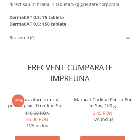
direct sau in hrana, 1 tableta/5kg greutate corporala
DermaCAT 0,3: 75 tablete
DermaCAT 0,5: 150 tablete
Review-uri
(0)
FRECVENT CUMPARATE
IMPREUNA
Deparazitare externă
Maracat Cocktail Plic cu Pui
-29%
pentru pisici Frontline Spot-
in Sos, 100 g
On Cat - cutie cu 3 pipete
119,00 RON
2,45 RON
85,00 RON
TVA inclus
TVA inclus