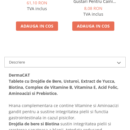
Gustari Pentru Caini
61,10 RON
Blana Alba de Toate
Adu
8,08 RON
TVA inclus
Rasele cu Ton si Somon
TVA inclus
70g
ADAUGA IN COS
ADAUGA IN COS
Descriere
DermaCAT
Tablete cu Drojdie de Bere, Usturoi, Extract de Yucca,
Biotina, Complex de Vitamine B, Vitamina E, Acid Folic,
Aminoacizi si Prebiotice.
Hrana complementara ce contine Vitamine si Aminoacizi
gandit pentru a sustine integritatea pielii si functia
gastrointestinala in cazul pisicilor.
Drojdia de bere si Biotina
sustin integritatea pielii si
cresterea sanatoasa a blanii, totodata reducand