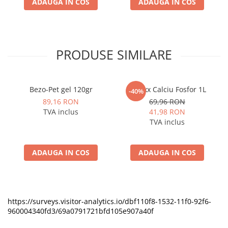
ADAUGA IN COS
ADAUGA IN COS
PRODUSE SIMILARE
Bezo-Pet gel 120gr
Vetexx Calciu Fosfor 1L
-40%
89,16 RON
69,96 RON
TVA inclus
41,98 RON
TVA inclus
ADAUGA IN COS
ADAUGA IN COS
https://surveys.visitor-analytics.io/dbf110f8-1532-11f0-92f6-
960004340fd3/69a0791721bfd105e907a40f