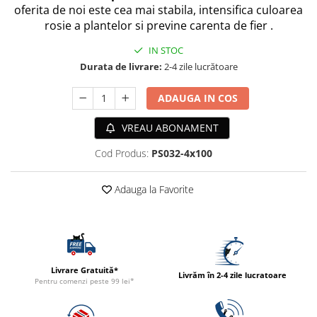
oferita de noi este cea mai stabila, intensifica culoarea
ACCESORII
rosie a plantelor si previne carenta de fier .
TRIXIE
IN STOC
JUCARII
Durata de livrare:
2-4 zile lucrătoare
HĂINUȚE
Masina de tuns
ADAUGA IN COS
Perie
Recipient hrana
VREAU ABONAMENT
Cod Produs:
PS032-4x100
Adauga la Favorite
Livrare Gratuită*
Livrăm în 2-4 zile lucratoare
Pentru comenzi peste 99 lei*