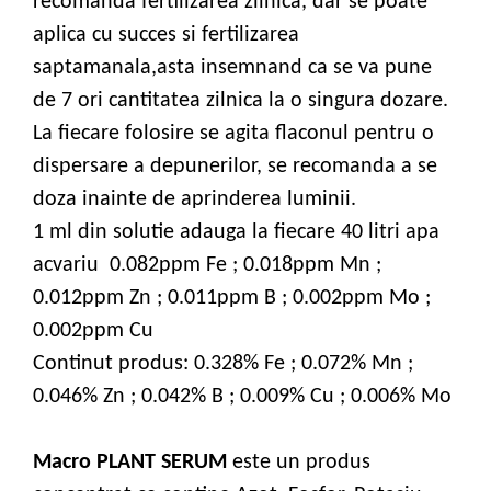
recomanda fertilizarea zilnica, dar se poate
aplica cu succes si fertilizarea
saptamanala,asta insemnand ca se va pune
de 7 ori cantitatea zilnica la o singura dozare.
La fiecare folosire se agita flaconul pentru o
dispersare a depunerilor, se recomanda a se
doza inainte de aprinderea luminii.
1 ml din solutie adauga la fiecare 40 litri apa
acvariu 0.082ppm Fe ; 0.018ppm Mn ;
0.012ppm Zn ; 0.011ppm B ; 0.002ppm Mo ;
0.002ppm Cu
Continut produs: 0.328% Fe ; 0.072% Mn ;
0.046% Zn ; 0.042% B ; 0.009% Cu ; 0.006% Mo
Macro PLANT SERUM
este un produs