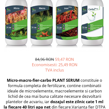
PLICURI
SALAM
CONSERVE
SUPA
DIETE VETERINARE
DIETE VETERINARE
DIETĂ USCATĂ
ROYAL CANIN DIETE
DIETĂ UMEDĂ
HILLS PD
ANTIPARAZITARE EXTERNE
Calibra Diets
PIPETE
MONGE
ADVANTAGE
ANTIPARAZITARE EXTERNE
PASTILE
PIPETE
84,96 RON
59,47 RON
ANTIPARAZITARE INTERNE
Economisesti:
25,49
RON
ZGĂRZI
ACCESORII
TVA inclus
COMPRIMATE
NISIP
ANTIPARAZITARE INTERNE
Micro-macro-fier-carbo PLANT SERUM
constituie o
SUPLIMENTE
VITAMINE ȘI SUPLIMENTE
formula completa de fertilizare, contine combinatii
ideale de microelemente, macroelemente si carbon
NUTRACEUTICE
lichid de cea mai buna calitate necesare dezvoltarii
VITAMINE
plantelor de acvariu, iar
dozajul este zilnic cate 1 ml
RECOMPENSE
la fiecare 40 litri apa net
din fiecare.Varianta fier DTPA