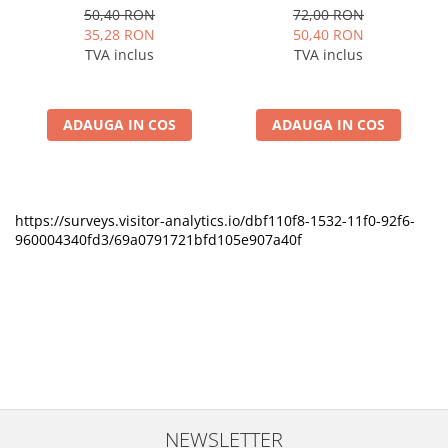
50,40 RON
72,00 RON
35,28 RON
50,40 RON
TVA inclus
TVA inclus
ADAUGA IN COS
ADAUGA IN COS
https://surveys.visitor-analytics.io/dbf110f8-1532-11f0-92f6-
960004340fd3/69a0791721bfd105e907a40f
NEWSLETTER