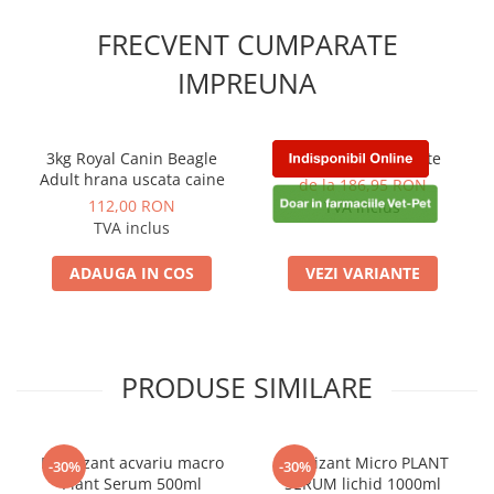
FRECVENT CUMPARATE
IMPREUNA
3kg Royal Canin Beagle
Selehold Cat 3 Pipete
Adult hrana uscata caine
de la 186,95 RON
112,00 RON
TVA inclus
TVA inclus
ADAUGA IN COS
VEZI VARIANTE
PRODUSE SIMILARE
Fertilizant acvariu macro
Fertilizant Micro PLANT
-30%
-30%
Plant Serum 500ml
SERUM lichid 1000ml