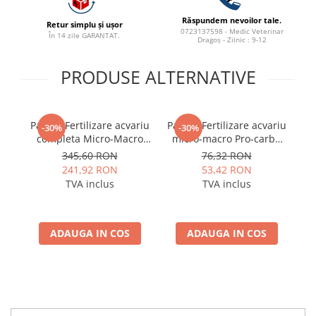
Răspundem nevoilor tale.
Retur simplu și ușor
0723137598 - Medic Veterinar
În 14 zile GARANTAT.
Dragoș - Zilnic : 9-12
PRODUSE ALTERNATIVE
Pachet Fertilizare acvariu
Pachet Fertilizare acvariu
Fe
-30%
-30%
completa Micro-Macro
micro-macro Pro-carbo
Pro-Fier-Carbo Plant
Plant Serum 3x100ml
345,60 RON
76,32 RON
Serum 4x1000ml
241,92 RON
53,42 RON
TVA inclus
TVA inclus
ADAUGA IN COS
ADAUGA IN COS