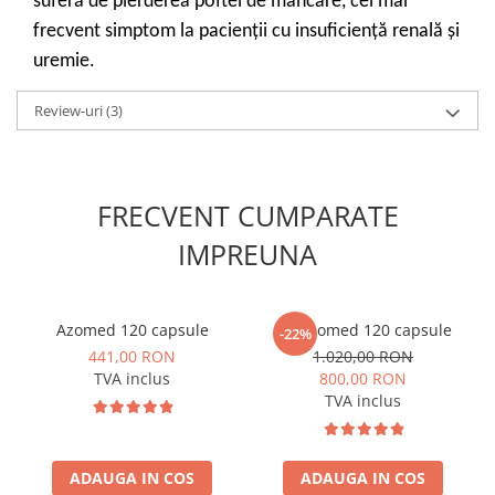
suferă de pierderea poftei de mâncare, cel mai
frecvent simptom la pacienții cu insuficiență renală și
uremie.
Review-uri
(3)
FRECVENT CUMPARATE
IMPREUNA
Azomed 120 capsule
2 x Azomed 120 capsule
-22%
441,00 RON
1.020,00 RON
TVA inclus
800,00 RON
TVA inclus
ADAUGA IN COS
ADAUGA IN COS