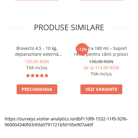
PRODUSE SIMILARE
Bravecto 4.5 - 10 kg,
Pronefra 180 ml – Suport
-12%
deparazitare externă
renal pentru câini și pisici
pentru câini
135,00 RON
130,00 RON
TVA inclus
de la 113,00 RON
TVA inclus
PRECOMANDA
VEZI VARIANTE
https://surveys.visitor-analytics.io/dbf110f8-1532-11f0-92f6-
960004340fd3/69a0791721bfd105e907a40f