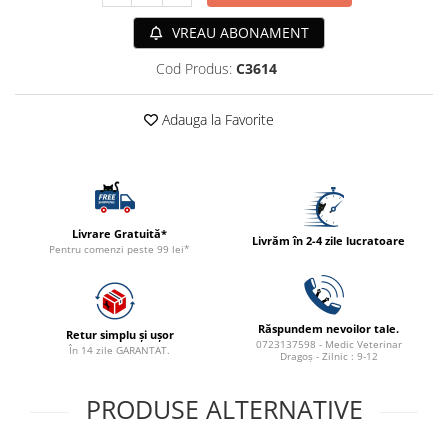
ACCESORII
VREAU ABONAMENT
TRIXIE
Cod Produs:
C3614
JUCARII
HĂINUȚE
Adauga la Favorite
Masina de tuns
Perie
Recipient hrana
Livrare Gratuită*
Livrăm în 2-4 zile lucratoare
Pentru comenzi peste 99 lei*
Răspundem nevoilor tale.
Retur simplu și ușor
0723137598 - Medic Veterinar
În 14 zile GARANTAT.
Dragoș - Zilnic : 9-12
PRODUSE ALTERNATIVE