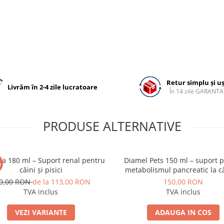
Retur simplu și u
Livrăm în 2-4 zile lucratoare
În 14 zile GARANTA
PRODUSE ALTERNATIVE
ra 180 ml – Suport renal pentru
Diamel Pets 150 ml – suport 
%
câini și pisici
metabolismul pancreatic la câ
pisici
0,00 RON
de la 113,00 RON
150,00 RON
TVA inclus
TVA inclus
VEZI VARIANTE
ADAUGA IN COS