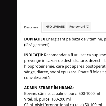
INFO LIVRARE
Review-uri
(0)
Descriere
DUPHAHEX
Energizant pe bază de vitamine, p
(fără germeni).
INDICAȚII:
Recomandat a fi utilizat ca suplime
prevenție în cazuri de deshidratare, dezechilibr
hipoproteinemie, care pot apărea postoperato
sânge, diaree, șoc și epuizare. Poate fi folosit
convalescență.
ADMINISTRARE ÎN HRANĂ:
Bovine, cămile, cabaline, porci 500-1000 ml
Viței, oi, purcei 100-200 ml
Câini, pisici (proporțional cu talia) 50-100 ml