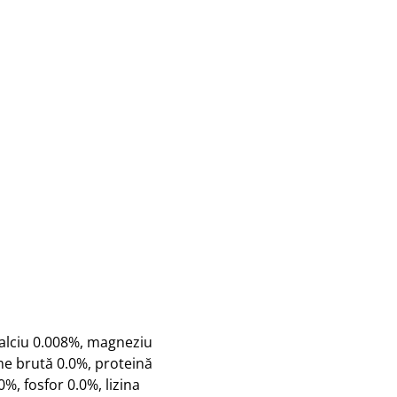
alciu 0.008%, magneziu
me brută 0.0%, proteină
%, fosfor 0.0%, lizina