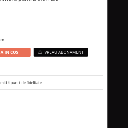
are
A IN COS
VREAU ABONAMENT
imiti
1
punct de fidelitate