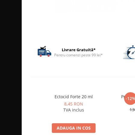
ACCESORII
TRIXIE
JUCARII
HĂINUȚE
Masina de tuns
Perie
Livrare Gratuită*
Recipient hrana
Pentru comenzi peste 99 lei*
Ectocid Forte 20 ml
Pronef
-12
8,45 RON
13
TVA inclus
ADAUGA IN COS