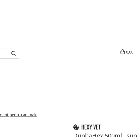
0,00
ment pentru animale
DuphaHex 500ml , sup