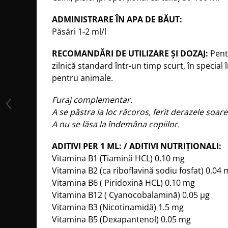
ADMINISTRARE ÎN APA DE BĂUT:
Păsări 1-2 ml/l
RECOMANDĂRI DE UTILIZARE ŞI DOZAJ:
Pent
zilnică standard într-un timp scurt, în special 
pentru animale.
Furaj complementar.
A se păstra la loc răcoros, ferit derazele soarel
A nu se lăsa la îndemâna copiilor.
ADITIVI PER 1 ML: / ADITIVI NUTRIȚIONALI:
Vitamina B1 (Tiamină HCL) 0.10 mg
Vitamina B2 (ca riboflavină sodiu fosfat) 0.04
Vitamina B6 ( Piridoxină HCL) 0.10 mg
Vitamina B12 ( Cyanocobalamină) 0.05 μg
Vitamina B3 (Nicotinamidă) 1.5 mg
Vitamina B5 (Dexapantenol) 0.05 mg