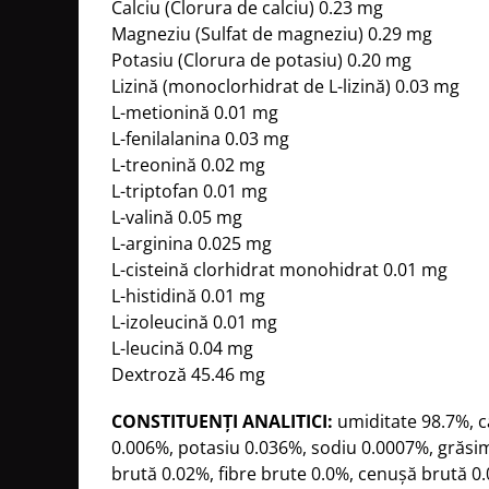
Calciu (Clorura de calciu) 0.23 mg
Magneziu (Sulfat de magneziu) 0.29 mg
Potasiu (Clorura de potasiu) 0.20 mg
Lizină (monoclorhidrat de L-lizină) 0.03 mg
L-metionină 0.01 mg
L-fenilalanina 0.03 mg
L-treonină 0.02 mg
L-triptofan 0.01 mg
L-valină 0.05 mg
L-arginina 0.025 mg
L-cisteină clorhidrat monohidrat 0.01 mg
L-histidină 0.01 mg
L-izoleucină 0.01 mg
L-leucină 0.04 mg
Dextroză 45.46 mg
CONSTITUENȚI ANALITICI:
umiditate 98.7%, c
0.006%, potasiu 0.036%, sodiu 0.0007%, grăsi
brută 0.02%, fibre brute 0.0%, cenușă brută 0.0