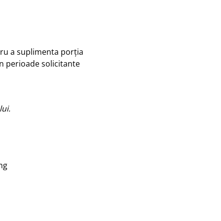
ru a suplimenta porția
în perioade solicitante
ui.
 mg