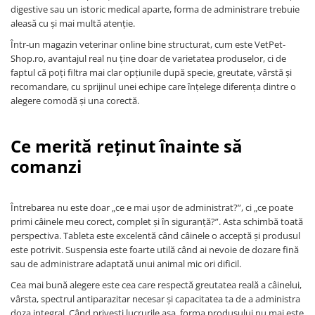
digestive sau un istoric medical aparte, forma de administrare trebuie
aleasă cu și mai multă atenție.
Într-un magazin veterinar online bine structurat, cum este VetPet-
Shop.ro, avantajul real nu ține doar de varietatea produselor, ci de
faptul că poți filtra mai clar opțiunile după specie, greutate, vârstă și
recomandare, cu sprijinul unei echipe care înțelege diferența dintre o
alegere comodă și una corectă.
Ce merită reținut înainte să
comanzi
Întrebarea nu este doar „ce e mai ușor de administrat?”, ci „ce poate
primi câinele meu corect, complet și în siguranță?”. Asta schimbă toată
perspectiva. Tableta este excelentă când câinele o acceptă și produsul
este potrivit. Suspensia este foarte utilă când ai nevoie de dozare fină
sau de administrare adaptată unui animal mic ori dificil.
Cea mai bună alegere este cea care respectă greutatea reală a câinelui,
vârsta, spectrul antiparazitar necesar și capacitatea ta de a administra
doza integral. Când privești lucrurile așa, forma produsului nu mai este