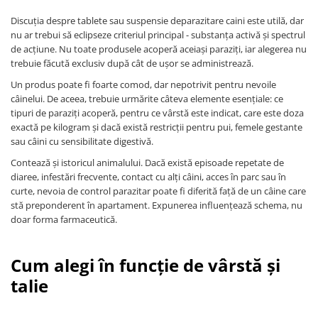
Discuția despre tablete sau suspensie deparazitare caini este utilă, dar
nu ar trebui să eclipseze criteriul principal - substanța activă și spectrul
de acțiune. Nu toate produsele acoperă aceiași paraziți, iar alegerea nu
trebuie făcută exclusiv după cât de ușor se administrează.
Un produs poate fi foarte comod, dar nepotrivit pentru nevoile
câinelui. De aceea, trebuie urmărite câteva elemente esențiale: ce
tipuri de paraziți acoperă, pentru ce vârstă este indicat, care este doza
exactă pe kilogram și dacă există restricții pentru pui, femele gestante
sau câini cu sensibilitate digestivă.
Contează și istoricul animalului. Dacă există episoade repetate de
diaree, infestări frecvente, contact cu alți câini, acces în parc sau în
curte, nevoia de control parazitar poate fi diferită față de un câine care
stă preponderent în apartament. Expunerea influențează schema, nu
doar forma farmaceutică.
Cum alegi în funcție de vârstă și
talie