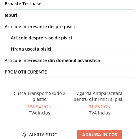
Broaste Testoase
Iepuri
Articole interesante despre pisici
Articole despre rase de pisici
Hrana uscata pisici
Articole interesante din domeniul acvaristică
PROMOȚII CURENTE
Cusca Transport Skudo 2
Zgardă Antiparazitară
Sp
plastic
pentru câini mici și pisici
p
38 cm Bolfo
138,94 RON
91,85 RON
TVA inclus
TVA inclus
ALERTA STOC
ADAUGA IN COS