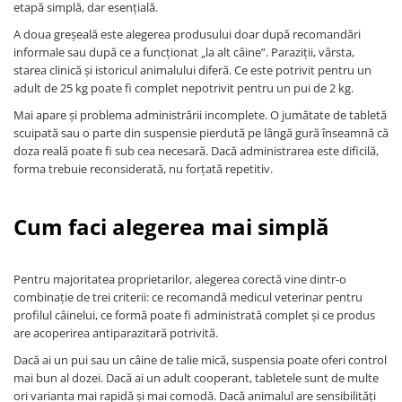
etapă simplă, dar esențială.
A doua greșeală este alegerea produsului doar după recomandări
informale sau după ce a funcționat „la alt câine”. Paraziții, vârsta,
starea clinică și istoricul animalului diferă. Ce este potrivit pentru un
adult de 25 kg poate fi complet nepotrivit pentru un pui de 2 kg.
Mai apare și problema administrării incomplete. O jumătate de tabletă
scuipată sau o parte din suspensie pierdută pe lângă gură înseamnă că
doza reală poate fi sub cea necesară. Dacă administrarea este dificilă,
forma trebuie reconsiderată, nu forțată repetitiv.
Cum faci alegerea mai simplă
Pentru majoritatea proprietarilor, alegerea corectă vine dintr-o
combinație de trei criterii: ce recomandă medicul veterinar pentru
profilul câinelui, ce formă poate fi administrată complet și ce produs
are acoperirea antiparazitară potrivită.
Dacă ai un pui sau un câine de talie mică, suspensia poate oferi control
mai bun al dozei. Dacă ai un adult cooperant, tabletele sunt de multe
ori varianta mai rapidă și mai comodă. Dacă animalul are sensibilități