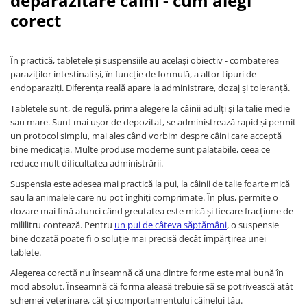
deparazitare caini - cum alegi
ACCESORII
corect
TRIXIE
JUCARII
În practică, tabletele și suspensiile au același obiectiv - combaterea
HĂINUȚE
paraziților intestinali și, în funcție de formulă, a altor tipuri de
Masina de tuns
endoparaziți. Diferența reală apare la administrare, dozaj și toleranță.
Perie
Tabletele sunt, de regulă, prima alegere la câinii adulți și la talie medie
Recipient hrana
sau mare. Sunt mai ușor de depozitat, se administrează rapid și permit
un protocol simplu, mai ales când vorbim despre câini care acceptă
bine medicația. Multe produse moderne sunt palatabile, ceea ce
reduce mult dificultatea administrării.
Suspensia este adesea mai practică la pui, la câinii de talie foarte mică
sau la animalele care nu pot înghiți comprimate. În plus, permite o
dozare mai fină atunci când greutatea este mică și fiecare fracțiune de
mililitru contează. Pentru
un pui de câteva săptămâni
, o suspensie
bine dozată poate fi o soluție mai precisă decât împărțirea unei
tablete.
Alegerea corectă nu înseamnă că una dintre forme este mai bună în
mod absolut. Înseamnă că forma aleasă trebuie să se potrivească atât
schemei veterinare, cât și comportamentului câinelui tău.