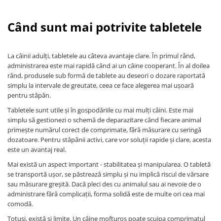
Când sunt mai potrivite tabletele
La câinii adulți, tabletele au câteva avantaje clare. În primul rând,
administrarea este mai rapidă când ai un câine cooperant. În al doilea
rând, produsele sub formă de tablete au deseori o dozare raportată
simplu la intervale de greutate, ceea ce face alegerea mai ușoară
pentru stăpân.
Tabletele sunt utile și în gospodăriile cu mai mulți câini. Este mai
simplu să gestionezi o schemă de deparazitare când fiecare animal
primește numărul corect de comprimate, fără măsurare cu seringă
dozatoare. Pentru stăpânii activi, care vor soluții rapide și clare, acesta
este un avantaj real.
Mai există un aspect important - stabilitatea și manipularea. O tabletă
se transportă ușor, se păstrează simplu și nu implică riscul de vărsare
sau măsurare greșită. Dacă pleci des cu animalul sau ai nevoie de o
administrare fără complicații, forma solidă este de multe ori cea mai
comodă.
Totuși, există și limite. Un câine mofturos poate scuipa comprimatul