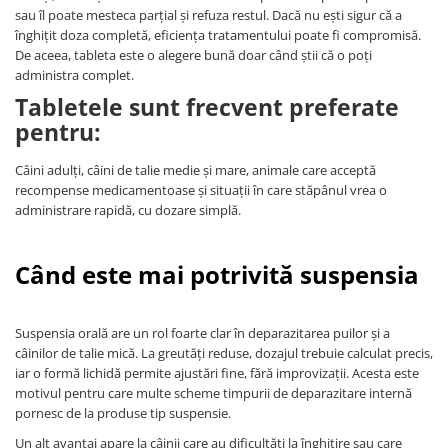
sau îl poate mesteca parțial și refuza restul. Dacă nu ești sigur că a
înghițit doza completă, eficiența tratamentului poate fi compromisă.
De aceea, tableta este o alegere bună doar când știi că o poți
administra complet.
Tabletele sunt frecvent preferate
pentru:
Câini adulți, câini de talie medie și mare, animale care acceptă
recompense medicamentoase și situații în care stăpânul vrea o
administrare rapidă, cu dozare simplă.
Când este mai potrivită suspensia
Suspensia orală are un rol foarte clar în deparazitarea puilor și a
câinilor de talie mică. La greutăți reduse, dozajul trebuie calculat precis,
iar o formă lichidă permite ajustări fine, fără improvizații. Acesta este
motivul pentru care multe scheme timpurii de deparazitare internă
pornesc de la produse tip suspensie.
Un alt avantaj apare la câinii care au dificultăți la înghițire sau care