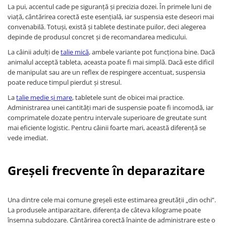
La pui, accentul cade pe siguranță și precizia dozei. În primele luni de
viață, cântărirea corectă este esențială, iar suspensia este deseori mai
convenabilă. Totuși, există și tablete destinate puilor, deci alegerea
depinde de produsul concret și de recomandarea medicului.
La câinii adulți de
talie mică
, ambele variante pot funcționa bine. Dacă
animalul acceptă tableta, aceasta poate fi mai simplă. Dacă este dificil
de manipulat sau are un reflex de respingere accentuat, suspensia
poate reduce timpul pierdut și stresul.
La
talie medie și mare
, tabletele sunt de obicei mai practice.
Administrarea unei cantități mari de suspensie poate fi incomodă, iar
comprimatele dozate pentru intervale superioare de greutate sunt
mai eficiente logistic. Pentru câinii foarte mari, această diferență se
vede imediat.
Greșeli frecvente în deparazitare
Una dintre cele mai comune greșeli este estimarea greutății „din ochi”.
La produsele antiparazitare, diferența de câteva kilograme poate
însemna subdozare. Cântărirea corectă înainte de administrare este o