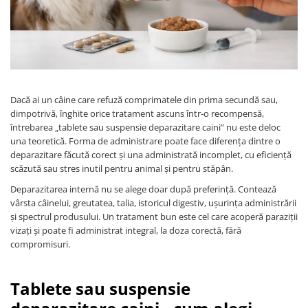
PLICURI
SALAM
CONSERVE
SUPA
DIETE VETERINARE
DIETE VETERINARE
DIETĂ USCATĂ
ROYAL CANIN DIETE
DIETĂ UMEDĂ
HILLS PD
ANTIPARAZITARE EXTERNE
Dacă ai un câine care refuză comprimatele din prima secundă sau,
Calibra Diets
dimpotrivă, înghite orice tratament ascuns într-o recompensă,
PIPETE
MONGE
întrebarea „tablete sau suspensie deparazitare caini” nu este deloc
ADVANTAGE
una teoretică. Forma de administrare poate face diferența dintre o
ANTIPARAZITARE EXTERNE
deparazitare făcută corect și una administrată incomplet, cu eficiență
PASTILE
PIPETE
scăzută sau stres inutil pentru animal și pentru stăpân.
ANTIPARAZITARE INTERNE
ZGĂRZI
Deparazitarea internă nu se alege doar după preferință. Contează
ACCESORII
COMPRIMATE
vârsta câinelui, greutatea, talia, istoricul digestiv, ușurința administrării
NISIP
și spectrul produsului. Un tratament bun este cel care acoperă paraziții
ANTIPARAZITARE INTERNE
vizați și poate fi administrat integral, la doza corectă, fără
SUPLIMENTE
VITAMINE ȘI SUPLIMENTE
compromisuri.
NUTRACEUTICE
VITAMINE
Tablete sau suspensie
RECOMPENSE