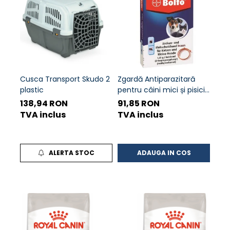
Cusca Transport Skudo 2
Zgardă Antiparazitară
Spra
plastic
pentru câini mici și pisici
pisi
38 cm Bolfo
Ind
138,94 RON
91,85 RON
97,
62,
TVA inclus
TVA inclus
TVA
ALERTA STOC
ADAUGA IN COS