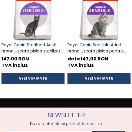
Royal Canin Sterilised Adult
Royal Canin Sensible Adult
hrana uscata pisica sterilizata,
hrana uscata pisica pentru
2 kg
digestie optima, 10 Kg
147,00 RON
de la 147,00 RON
TVA inclus
TVA inclus
VEZI VARIANTE
VEZI VARIANTE
NEWSLETTER
Nu rata ofertele si promotiile noastre