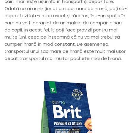
câini mari este ușurința în transport și depozitare.
Odată ce ai achiziționat un sac mare de hrană, poți să-l
depozitezi într-un loc uscat și răcoros, într-un spațiu în
care nu va fi deranjat de animalele de companie sau
de copii. În acest fel, îți poți face provizii pentru mai
multe luni, ceea ce înseamnă că nu va mai trebui să
cumperi hrană în mod constant. De asemenea,
transportul unui sac mare de hrană este mult mai ușor
decât transportul mai multor pachete mici de hrană.