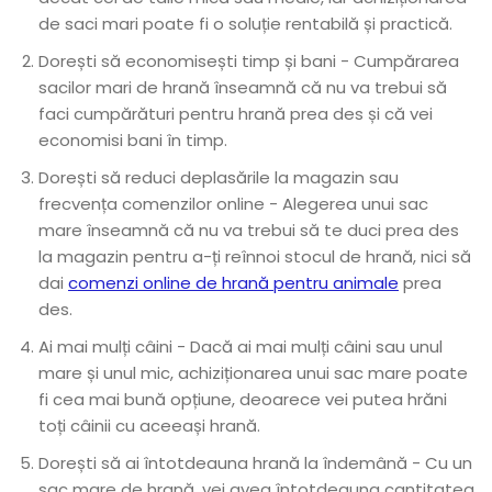
de saci mari poate fi o soluție rentabilă și practică.
Dorești să economisești timp și bani - Cumpărarea
sacilor mari de hrană înseamnă că nu va trebui să
faci cumpărături pentru hrană prea des și că vei
economisi bani în timp.
Dorești să reduci deplasările la magazin sau
frecvența comenzilor online - Alegerea unui sac
mare înseamnă că nu va trebui să te duci prea des
la magazin pentru a-ți reînnoi stocul de hrană, nici să
dai
comenzi online de hrană pentru animale
prea
des.
Ai mai mulți câini - Dacă ai mai mulți câini sau unul
mare și unul mic, achiziționarea unui sac mare poate
fi cea mai bună opțiune, deoarece vei putea hrăni
toți câinii cu aceeași hrană.
Dorești să ai întotdeauna hrană la îndemână - Cu un
sac mare de hrană, vei avea întotdeauna cantitatea