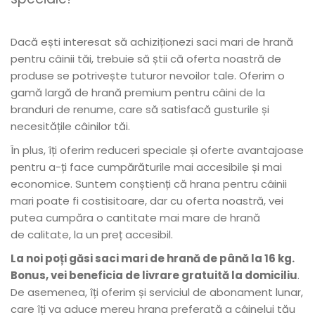
Dacă ești interesat să achiziționezi saci mari de hrană
pentru câinii tăi, trebuie să știi că oferta noastră de
produse se potrivește tuturor nevoilor tale. Oferim o
gamă largă de hrană premium pentru câini de la
branduri de renume, care să satisfacă gusturile și
necesitățile câinilor tăi.
În plus, îți oferim reduceri speciale și oferte avantajoase
pentru a-ți face cumpărăturile mai accesibile și mai
economice. Suntem conștienți că hrana pentru câinii
mari poate fi costisitoare, dar cu oferta noastră, vei
putea cumpăra o cantitate mai mare de hrană
de calitate, la un preț accesibil.
La noi poți găsi saci mari de hrană de până la 16 kg.
Bonus, vei beneficia de livrare gratuită la domiciliu
.
De asemenea, îți oferim și serviciul de abonament lunar,
care îți va aduce mereu hrana preferată a câinelui tău