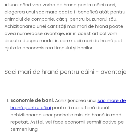
Atunci când vine vorba de hrana pentru câini mari,
ACCESORII
alegerea unui sac mare poate fi benefică atât pentru
TRIXIE
animalul de companie, cât și pentru buzunarul tău.
JUCARII
Achiziționarea unei cantități mai mari de hrană poate
HĂINUȚE
avea numeroase avantaje, iar în acest articol vom
Masina de tuns
discuta despre modul în care sacii mari de hrană pot
Perie
ajuta la economisirea timpului și banilor.
Recipient hrana
Saci mari de hrană pentru câini - avantaje
Economie de bani.
Achiziționarea unui
sac mare de
hrană pentru câini
poate fi mai ieftină decât
achiziționarea unor pachete mici de hrană în mod
repetat. Astfel, vei face economii semnificative pe
termen lung.