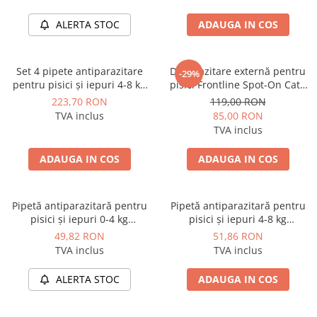
ALERTA STOC
ADAUGA IN COS
Set 4 pipete antiparazitare
Deparazitare externă pentru
-29%
pentru pisici și iepuri 4-8 kg
pisici Frontline Spot-On Cat -
Advantage 80
cutie cu 3 pipete
223,70 RON
119,00 RON
TVA inclus
85,00 RON
TVA inclus
ADAUGA IN COS
ADAUGA IN COS
Pipetă antiparazitară pentru
Pipetă antiparazitară pentru
pisici și iepuri 0-4 kg
pisici și iepuri 4-8 kg
Advantage 40 - 1 pipetă
Advantage 80 - 1 pipetă
49,82 RON
51,86 RON
TVA inclus
TVA inclus
ALERTA STOC
ADAUGA IN COS