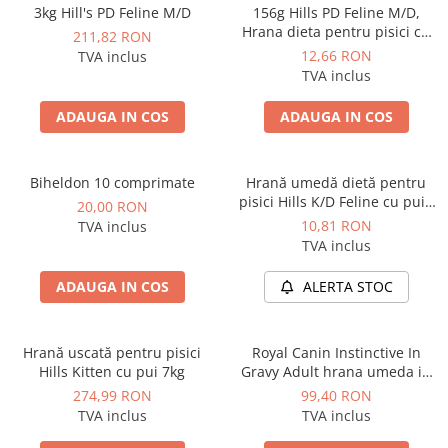
3kg Hill's PD Feline M/D
156g Hills PD Feline M/D,
Hrana dieta pentru pisici cu
211,82 RON
diabet sau obezitate
12,66 RON
TVA inclus
TVA inclus
ADAUGA IN COS
ADAUGA IN COS
Biheldon 10 comprimate
Hrană umedă dietă pentru
pisici Hills K/D Feline cu pui -
20,00 RON
plic 85g
10,81 RON
TVA inclus
TVA inclus
ADAUGA IN COS
ALERTA STOC
Hrană uscată pentru pisici
Royal Canin Instinctive In
Hills Kitten cu pui 7kg
Gravy Adult hrana umeda in
sos pentru pisica, 12 x 85 g
274,99 RON
99,40 RON
TVA inclus
TVA inclus