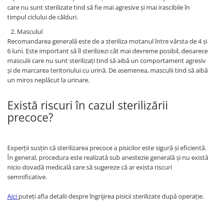
care nu sunt sterilizate tind să fie mai agresive și mai irascibile în
timpul ciclului de călduri.
Masculul
Recomandarea generală este de a steriliza motanul între vârsta de 4 și
6 luni. Este important să îl sterilizezi cât mai devreme posibil, deoarece
masculii care nu sunt sterilizați tind să aibă un comportament agresiv
și de marcarea teritoriului cu urină. De asemenea, masculii tind să aibă
un miros neplăcut la urinare.
Există riscuri în cazul sterilizării
precoce?
Experții susțin că sterilizarea precoce a pisicilor este sigură și eficientă.
În general, procedura este realizată sub anestezie generală și nu există
nicio dovadă medicală care să sugereze că ar exista riscuri
semnificative.
Aici
puteți afla detalii despre îngrijirea pisicii sterilizate după operație.