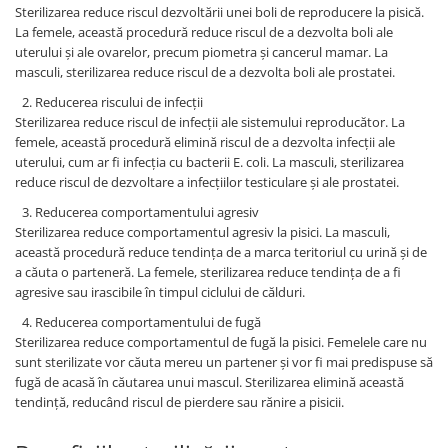
Sterilizarea reduce riscul dezvoltării unei boli de reproducere la pisică.
La femele, această procedură reduce riscul de a dezvolta boli ale
uterului și ale ovarelor, precum piometra și cancerul mamar. La
masculi, sterilizarea reduce riscul de a dezvolta boli ale prostatei.
Reducerea riscului de infecții
Sterilizarea reduce riscul de infecții ale sistemului reproducător. La
femele, această procedură elimină riscul de a dezvolta infecții ale
uterului, cum ar fi infecția cu bacterii E. coli. La masculi, sterilizarea
reduce riscul de dezvoltare a infecțiilor testiculare și ale prostatei.
Reducerea comportamentului agresiv
Sterilizarea reduce comportamentul agresiv la pisici. La masculi,
această procedură reduce tendința de a marca teritoriul cu urină și de
a căuta o parteneră. La femele, sterilizarea reduce tendința de a fi
agresive sau irascibile în timpul ciclului de călduri.
Reducerea comportamentului de fugă
Sterilizarea reduce comportamentul de fugă la pisici. Femelele care nu
sunt sterilizate vor căuta mereu un partener și vor fi mai predispuse să
fugă de acasă în căutarea unui mascul. Sterilizarea elimină această
tendință, reducând riscul de pierdere sau rănire a pisicii.