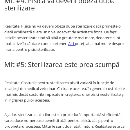
Mit #4: Pisica va deveni obeză după
sterilizare
Realitate: Pisica nu va deveni obeză după sterilizare dacă primește o
dietă echilibrată și are un nivel adecvat de activitate fizică. De fapt,
pisicile nesterilizate tind să aibă o greutate mai mare, deoarece sunt
mai active în căutarea unui partener.
Aici
puteți afla mai multe despre
hrana pentru pisici sterilizate.
Mit #5: Sterilizarea este prea scumpă
Realitate: Costurile pentru sterilizarea pisicii variază în funcție de
locație și de medicul veterinar. Cu toate acestea, în general, costul este
mai mic decât costurile implicate în creșterea unei pisici nesterilizate și
în îngrijirea puilor acesteia.
Așadar, sterilizarea pisicilor este o procedură importantă și eficientă,
care aduce numeroase beneficii atât pentru pisică, cât și pentru
proprietarul acesteia. Miturile sunt doar atât, mituri. Realitatea este că