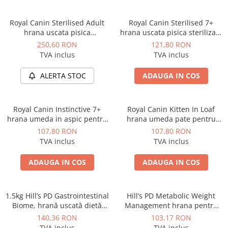
Royal Canin Sterilised Adult
Royal Canin Sterilised 7+
hrana uscata pisica
hrana uscata pisica sterilizata
sterilizata, 4 kg
senior, 1.5 kg
250,60 RON
121,80 RON
TVA inclus
TVA inclus
ALERTA STOC
ADAUGA IN COS
Royal Canin Instinctive 7+
Royal Canin Kitten In Loaf
hrana umeda in aspic pentru
hrana umeda pate pentru
pisica senior, 12 x 85 g
pisica, 12 x 85 g
107,80 RON
107,80 RON
TVA inclus
TVA inclus
ADAUGA IN COS
ADAUGA IN COS
1.5kg Hill’s PD Gastrointestinal
Hill’s PD Metabolic Weight
Biome, hrană uscată dietă
Management hrana pentru
veterinară pentru pisici cu
pisici 85 g (plic) x 12 plicuri
140,36 RON
103,17 RON
probleme intestinale
TVA inclus
TVA inclus