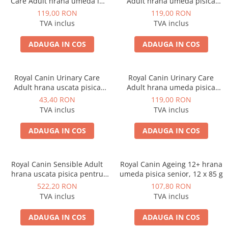
Care Adult hrana umeda in
Adult hrana umeda pisica
aspic pisica pentru piele si
pentru confort digestiv, 12 x
119,00 RON
119,00 RON
blana sanatoase, 12 x 85 g
85 g
TVA inclus
TVA inclus
ADAUGA IN COS
ADAUGA IN COS
Royal Canin Urinary Care
Royal Canin Urinary Care
Adult hrana uscata pisica
Adult hrana umeda pisica
pentru sanatatea tractului
pentru sanatatea tractului
43,40 RON
119,00 RON
urinar, 400 g
urinar, 12 x 85 g
TVA inclus
TVA inclus
ADAUGA IN COS
ADAUGA IN COS
Royal Canin Sensible Adult
Royal Canin Ageing 12+ hrana
hrana uscata pisica pentru
umeda pisica senior, 12 x 85 g
digestie optima, 10 Kg
522,20 RON
107,80 RON
TVA inclus
TVA inclus
ADAUGA IN COS
ADAUGA IN COS