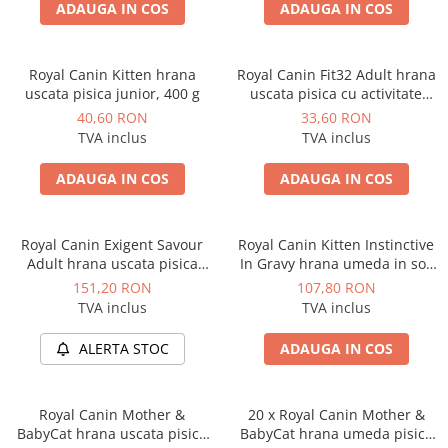
ADAUGA IN COS
ADAUGA IN COS
Royal Canin Kitten hrana
Royal Canin Fit32 Adult hrana
uscata pisica junior, 400 g
uscata pisica cu activitate
fizica moderata, 400 g
40,60 RON
33,60 RON
TVA inclus
TVA inclus
ADAUGA IN COS
ADAUGA IN COS
Royal Canin Exigent Savour
Royal Canin Kitten Instinctive
Adult hrana uscata pisica
In Gravy hrana umeda in sos
pentru apetit capricios, 2 kg
pentru pisica, 12 x 85 g
151,20 RON
107,80 RON
TVA inclus
TVA inclus
ALERTA STOC
ADAUGA IN COS
Royal Canin Mother &
20 x Royal Canin Mother &
BabyCat hrana uscata pisica
BabyCat hrana umeda pisica