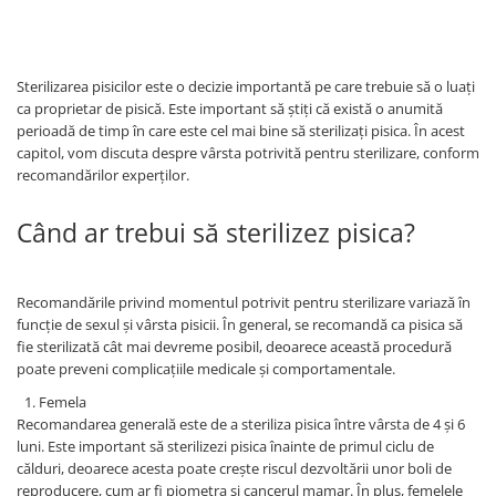
Sterilizarea pisicilor este o decizie importantă pe care trebuie să o luați
ca proprietar de pisică. Este important să știți că există o anumită
perioadă de timp în care este cel mai bine să sterilizați pisica. În acest
capitol, vom discuta despre vârsta potrivită pentru sterilizare, conform
recomandărilor experților.
Când ar trebui să sterilizez pisica?
Recomandările privind momentul potrivit pentru sterilizare variază în
funcție de sexul și vârsta pisicii. În general, se recomandă ca pisica să
fie sterilizată cât mai devreme posibil, deoarece această procedură
poate preveni complicațiile medicale și comportamentale.
Femela
Recomandarea generală este de a steriliza pisica între vârsta de 4 și 6
luni. Este important să sterilizezi pisica înainte de primul ciclu de
călduri, deoarece acesta poate crește riscul dezvoltării unor boli de
reproducere, cum ar fi piometra și cancerul mamar. În plus, femelele