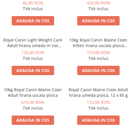
mama si puii pana la 4 luni,
mama si puii pana la 4 luni,
42,00 RON
420,00 RON
400 g
195 g
TVA inclus
TVA inclus
ADAUGA IN COS
ADAUGA IN COS
Royal Canin Light Weight Care
10kg Royal Canin Maine Coon
Adult hrana umeda in sos
Kitten hrana uscata pisica
pisica pentru limitarea
junior
120,40 RON
723,80 RON
cresterii in greutate, 12 x 85 g
TVA inclus
TVA inclus
ADAUGA IN COS
ADAUGA IN COS
10kg Royal Canin Maine Coon
Royal Canin Maine Coon Adult
Adult hrana uscata pisica
hrana umeda pisica, 12 x 85 g
616,00 RON
112,00 RON
TVA inclus
TVA inclus
ADAUGA IN COS
ADAUGA IN COS