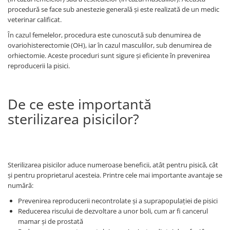
ACCESORII
procedură se face sub anestezie generală și este realizată de un medic
veterinar calificat.
TRIXIE
În cazul femelelor, procedura este cunoscută sub denumirea de
JUCARII
ovariohisterectomie (OH), iar în cazul masculilor, sub denumirea de
HĂINUȚE
orhiectomie. Aceste proceduri sunt sigure și eficiente în prevenirea
Masina de tuns
reproducerii la pisici.
Perie
Recipient hrana
De ce este importantă
sterilizarea pisicilor?
Sterilizarea pisicilor aduce numeroase beneficii, atât pentru pisică, cât
și pentru proprietarul acesteia. Printre cele mai importante avantaje se
numără:
Prevenirea reproducerii necontrolate și a suprapopulației de pisici
Reducerea riscului de dezvoltare a unor boli, cum ar fi cancerul
mamar și de prostată