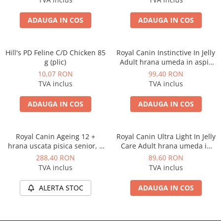
ADAUGA IN COS
ADAUGA IN COS
Hill's PD Feline C/D Chicken 85
Royal Canin Instinctive In Jelly
g (plic)
Adult hrana umeda in aspic
pentru pisica, 12 x 85 g
10,07 RON
99,40 RON
TVA inclus
TVA inclus
ADAUGA IN COS
ADAUGA IN COS
Royal Canin Ageing 12 +
Royal Canin Ultra Light In Jelly
hrana uscata pisica senior, 4
Care Adult hrana umeda in
kg
aspic pisica limitarea cresterii
288,40 RON
89,60 RON
in greutate, 12 x 85 g
TVA inclus
TVA inclus
ALERTA STOC
ADAUGA IN COS