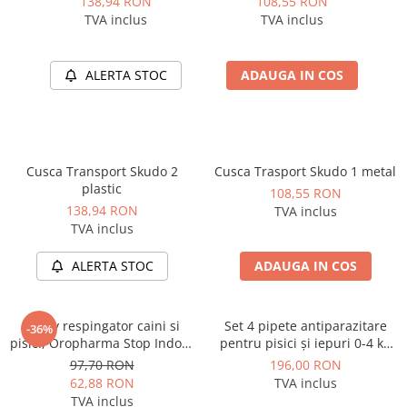
138,94 RON
108,55 RON
TVA inclus
TVA inclus
ALERTA STOC
ADAUGA IN COS
Cusca Transport Skudo 2
Cusca Trasport Skudo 1 metal
plastic
108,55 RON
138,94 RON
TVA inclus
TVA inclus
ALERTA STOC
ADAUGA IN COS
Spray respingator caini si
Set 4 pipete antiparazitare
-36%
pisici, Oropharma Stop Indoor
pentru pisici și iepuri 0-4 kg
500ml
Advantage 40
97,70 RON
196,00 RON
62,88 RON
TVA inclus
TVA inclus