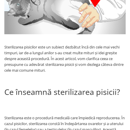
PLICURI
SALAM
CONSERVE
SUPA
DIETE VETERINARE
DIETE VETERINARE
DIETĂ USCATĂ
ROYAL CANIN DIETE
DIETĂ UMEDĂ
HILLS PD
ANTIPARAZITARE EXTERNE
Calibra Diets
Sterilizarea pisicilor este un subiect dezbătut încă din cele mai vechi
PIPETE
timpuri, iar de-a lungul anilor s-au creat multe mituri și idei greșite
MONGE
ADVANTAGE
despre această procedură. În acest articol, vom clarifica ceea ce
ANTIPARAZITARE EXTERNE
presupune cu adevărat sterilizarea pisicii și vom dezlega câteva dintre
PASTILE
PIPETE
cele mai comune mituri.
ANTIPARAZITARE INTERNE
ZGĂRZI
ACCESORII
COMPRIMATE
Ce înseamnă sterilizarea pisicii?
NISIP
ANTIPARAZITARE INTERNE
SUPLIMENTE
VITAMINE ȘI SUPLIMENTE
NUTRACEUTICE
VITAMINE
Sterilizarea este o procedură medicală care împiedică reproducerea. În
cazul pisicilor, sterilizarea constă în îndepărtarea ovarelor și a uterului
RECOMPENSE
(în cazul femelelor) sau a testiculelor (în cazul masculilor). Această