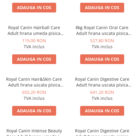
ADAUGA IN COS
ADAUGA IN COS
Royal Canin Hairball Care
8kg Royal Canin Oral Care
Adult hrana umeda pisica
Adult hrana uscata pisica
pentru controlul ghemurilor
pentru reducerea formarii
119,00 RON
527,80 RON
de blana, 12 x 85 g
tartrului
TVA inclus
TVA inclus
ADAUGA IN COS
ADAUGA IN COS
Royal Canin Hair&Skin Care
Royal Canin Digestive Care
Adult hrana uscata pisica
Adult hrana uscata pisica
pentru piele si blana, 10 kg
pentru confort digestiv, 10 kg
655,20 RON
641,20 RON
TVA inclus
TVA inclus
ADAUGA IN COS
ADAUGA IN COS
Royal Canin Intense Beauty
Royal Canin Digestive Care