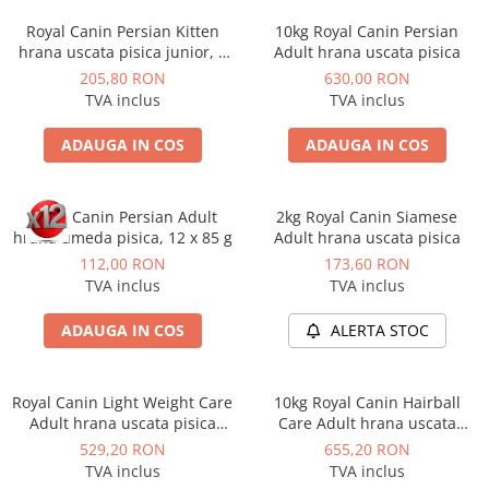
Royal Canin Persian Kitten
10kg Royal Canin Persian
hrana uscata pisica junior, 2
Adult hrana uscata pisica
kg
205,80 RON
630,00 RON
TVA inclus
TVA inclus
ADAUGA IN COS
ADAUGA IN COS
Royal Canin Persian Adult
2kg Royal Canin Siamese
hrana umeda pisica, 12 x 85 g
Adult hrana uscata pisica
112,00 RON
173,60 RON
TVA inclus
TVA inclus
ADAUGA IN COS
ALERTA STOC
Royal Canin Light Weight Care
10kg Royal Canin Hairball
Adult hrana uscata pisica
Care Adult hrana uscata
limitarea cresterii in greutate,
pisica pentru limitarea
529,20 RON
655,20 RON
8 kg
ghemurilor de blana
TVA inclus
TVA inclus