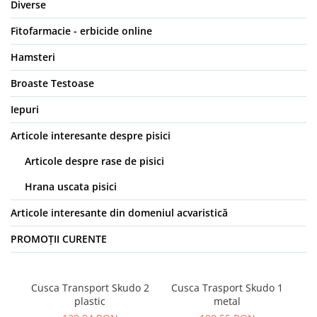
Diverse
Fitofarmacie - erbicide online
Hamsteri
Broaste Testoase
Iepuri
Articole interesante despre pisici
Articole despre rase de pisici
Hrana uscata pisici
Articole interesante din domeniul acvaristică
PROMOȚII CURENTE
Cusca Transport Skudo 2
Cusca Trasport Skudo 1
Sp
plastic
metal
p