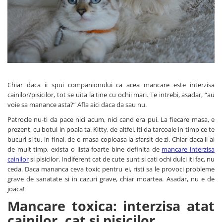
PLICURI
SALAM
CONSERVE
SUPA
DIETE VETERINARE
DIETE VETERINARE
DIETĂ USCATĂ
ROYAL CANIN DIETE
DIETĂ UMEDĂ
HILLS PD
ANTIPARAZITARE EXTERNE
Calibra Diets
Chiar daca ii spui companionului ca acea mancare este interzisa
PIPETE
MONGE
cainilor/pisicilor, tot se uita la tine cu ochii mari. Te intrebi, asadar, “au
ADVANTAGE
ANTIPARAZITARE EXTERNE
voie sa manance asta?” Afla aici daca da sau nu.
PASTILE
PIPETE
Patrocle nu-ti da pace nici acum, nici cand era pui. La fiecare masa, e
ANTIPARAZITARE INTERNE
prezent, cu botul in poala ta. Kitty, de altfel, iti da tarcoale in timp ce te
ZGĂRZI
bucuri si tu, in final, de o masa copioasa la sfarsit de zi. Chiar daca ii ai
ACCESORII
COMPRIMATE
de mult timp, exista o lista foarte bine definita de
mancare interzisa
NISIP
ANTIPARAZITARE INTERNE
cainilor
si pisicilor. Indiferent cat de cute sunt si cati ochi dulci iti fac, nu
ceda. Daca mananca ceva toxic pentru ei, risti sa le provoci probleme
SUPLIMENTE
VITAMINE ȘI SUPLIMENTE
grave de sanatate si in cazuri grave, chiar moartea. Asadar, nu e de
NUTRACEUTICE
joaca!
VITAMINE
Mancare toxica: interzisa atat
RECOMPENSE
cainilor, cat si pisicilor