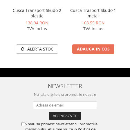
Cusca Transport Skudo 2
Cusca Trasport Skudo 1
plastic
metal
pe
138,94 RON
108,55 RON
TVA inclus
TVA inclus
ALERTA STOC
ADAUGA IN COS
NEWSLETTER
Nu rata ofertele si promotiile noastre
Vreau sa primesc newsletter cu promotiile
magazinului. Afla mai multe in
Politica de