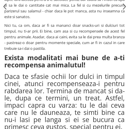
si sa le dai o cantitate cat mai mica. La fel si cu mezelurile precum
parizerul sau salamul - chiar daca le pot manca, asta nu inseamna ca
este si sanatos.
Nici tu, ca om, daca ar fi sa mananci doar snacks-uri si dulciuri tot
timpul, nu ti-ar prii. Ei bine, cam asa si cu recompensele de acest fel
pentru animale. Asadar, daca ai caini, evita sa le dai prea multa branza
- pastreaz-o doar pentru momente speciale, cum ar fi in cazul in care
trebuie sa-i dai o pastila.
Exista modalitati mai bune de a-ti
recompensa animalutul!
Daca te sfasie ochii lor dulci in timpul
cinei, atunci recompenseaza-i pentru
rabdarea lor. Termina de mancat si da-
le, dupa ce termini, un treat. Astfel,
impaci capra cu varza: tu le dai ceva
care nu le dauneaza, te simti bine ca
nu-i lasi pe langa si ei se bucura ca
primesc ceva gustos, special pentru ei.