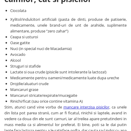
ACCESORII
Ciocolata
TRIXIE
Xylitol/indulcitori artificiali (pasta de dinti, produse de patiserie,
JUCARII
medicamente, unele brand-uri de unt de arahide, suplimente
HĂINUȚE
alimentare, produse “zero zahar”)
Masina de tuns
Ceapa si usturoi
Oase gatite
Perie
Nuci (in special nuci de Macadamia)
Recipient hrana
Avocado
Alcool
Struguri si stafide
Lactate si oua crude (pisicile sunt intolerante la lactoza!)
Medicamente pentru oameni/medicamente luate dupa ureche
Drojdie/aluaturi crude
Mancaruri grase
Mancaruri stricate/expirate/mucegaite
Rinichi/ficat (sau orice contine vitamina A)
Stim, atunci cand vine vorba de
mancare interzisa pisicilor
, ca unele
din lista pot parea stranii, cum ar fi ficatul, rinichii si laptele, avand in
vedere ca doua din ele sunt carnuri, iar al treilea apare pretutindeni in
mass media ca si alimentul lor preferat. Ei bine, poti sa le dai putin
lapte fara lactoza pentru a le satisface pofta, dar cauta sa-l indoi cu apa