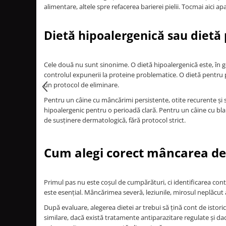
alimentare, altele spre refacerea barierei pielii. Tocmai aici 
Dietă hipoalergenică sau dietă 
Cele două nu sunt sinonime. O dietă hipoalergenică este, în g
controlul expunerii la proteine problematice. O dietă pentru pie
un protocol de eliminare.
Pentru un câine cu mâncărimi persistente, otite recurente ș
hipoalergenic pentru o perioadă clară. Pentru un câine cu bla
de susținere dermatologică, fără protocol strict.
Cum alegi corect mâncarea de
Primul pas nu este coșul de cumpărături, ci identificarea con
este esențial. Mâncărimea severă, leziunile, mirosul neplăcut al
După evaluare, alegerea dietei ar trebui să țină cont de isto
similare, dacă există tratamente antiparazitare regulate și 