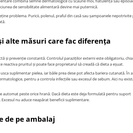
 alimentare combină semne dermatologice cu scaune moi, flatulență sau episo
ciunea de sensibilitate alimentară devine mai puternică.
treține problema. Puricii, polenul, praful din casă sau șampoanele nepotrivite
ată.
 alte măsuri care fac diferența
ă și prevenție constantă. Controlul paraziților externi este obligatoriu, chiar
e reactiva pruritul și poate face proprietarul să creadă că dieta a eșuat.
usca suplimentar pielea, iar băile prea dese pot afecta bariera cutanată. În al
matologice, pentru a controla infecțiile sau excesul de sebum. Aici nu exist
gate automat peste orice hrană. Dacă dieta este deja formulată pentru suport
c. Excesul nu aduce neapărat beneficii suplimentare.
le de pe ambalaj