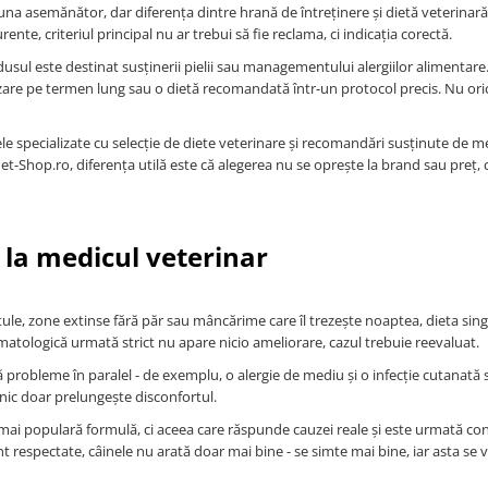
na asemănător, dar diferența dintre hrană de întreținere și dietă veterinară
e, criteriul principal nu ar trebui să fie reclama, ci indicația corectă.
dusul este destinat susținerii pielii sau managementului alergiilor alimentare
are pe termen lung sau o dietă recomandată într-un protocol precis. Nu ori
ele specializate cu selecție de diete veterinare și recomandări susținute de m
t-Shop.ro, diferența utilă este că alegerea nu se oprește la brand sau preț, c
 la medicul veterinar
stule, zone extinse fără păr sau mâncărime care îl trezește noaptea, dieta sin
matologică urmată strict nu apare nicio ameliorare, cazul trebuie reevaluat.
uă probleme în paralel - de exemplu, o alergie de mediu și o infecție cutanată
linic doar prelungește disconfortul.
 mai populară formulă, ci aceea care răspunde cauzei reale și este urmată co
 respectate, câinele nu arată doar mai bine - se simte mai bine, iar asta se 