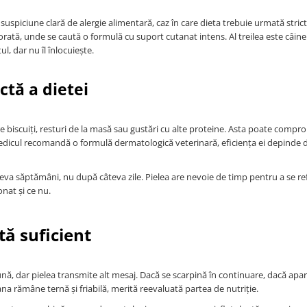
 suspiciune clară de alergie alimentară, caz în care dieta trebuie urmată strict
riorată, unde se caută o formulă cu suport cutanat intens. Al treilea este câine
, dar nu îl înlocuiește.
ctă a dietei
e biscuiți, resturi de la masă sau gustări cu alte proteine. Asta poate compr
 medicul recomandă o formulă dermatologică veterinară, eficiența ei depinde 
va săptămâni, nu după câteva zile. Pielea are nevoie de timp pentru a se re
nat și ce nu.
tă suficient
nă, dar pielea transmite alt mesaj. Dacă se scarpină în continuare, dacă apar
na rămâne ternă și friabilă, merită reevaluată partea de nutriție.