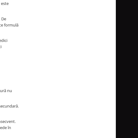
 este
. De
ce formulă
edici
i
gură nu
 secundară.
nsecvent.
vede în