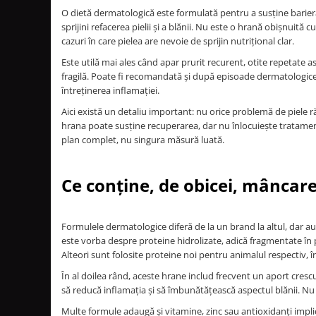
O dietă dermatologică este formulată pentru a susține barier
sprijini refacerea pielii și a blănii. Nu este o hrană obișnuit
cazuri în care pielea are nevoie de sprijin nutrițional clar.
Este utilă mai ales când apar prurit recurent, otite repetate as
fragilă. Poate fi recomandată și după episoade dermatologice
întreținerea inflamației.
Aici există un detaliu important: nu orice problemă de piele r
hrana poate susține recuperarea, dar nu înlocuiește tratamen
plan complet, nu singura măsură luată.
Ce conține, de obicei, mâncar
Formulele dermatologice diferă de la un brand la altul, dar au
este vorba despre proteine hidrolizate, adică fragmentate în 
Alteori sunt folosite proteine noi pentru animalul respectiv, î
În al doilea rând, aceste hrane includ frecvent un aport crescut
să reducă inflamația și să îmbunătățească aspectul blănii. Nu f
Multe formule adaugă și vitamine, zinc sau antioxidanți impli