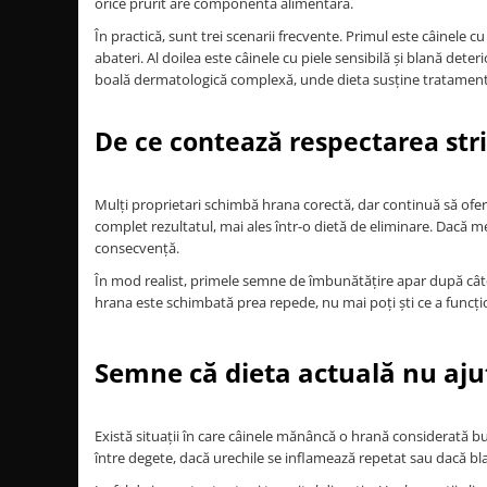
orice prurit are componentă alimentară.
În practică, sunt trei scenarii frecvente. Primul este câinele cu
abateri. Al doilea este câinele cu piele sensibilă și blană dete
boală dermatologică complexă, unde dieta susține tratamentul
De ce contează respectarea stri
Mulți proprietari schimbă hrana corectă, dar continuă să ofer
complet rezultatul, mai ales într-o dietă de eliminare. Dacă
consecvență.
În mod realist, primele semne de îmbunătățire apar după câte
hrana este schimbată prea repede, nu mai poți ști ce a funcțio
Semne că dieta actuală nu aju
Există situații în care câinele mănâncă o hrană considerată bu
între degete, dacă urechile se inflamează repetat sau dacă bla