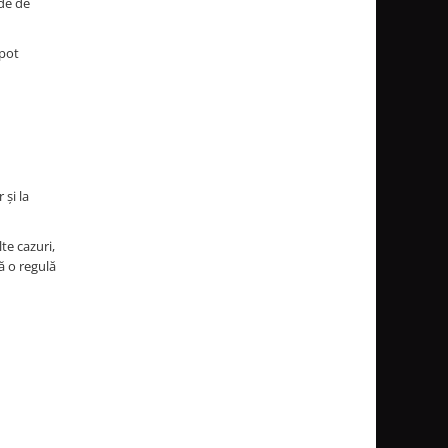
ade de
 pot
 și la
te cazuri,
ă o regulă