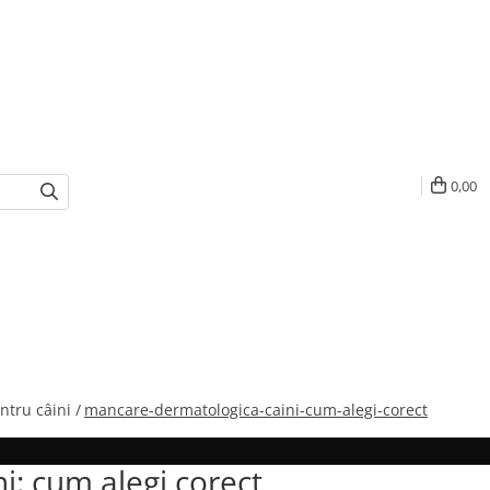
0,00
ntru câini /
mancare-dermatologica-caini-cum-alegi-corect
: cum alegi corect