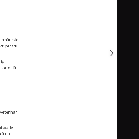
e urmărește
rict pentru
tip
o formulă
 veterinar
episoade
 că nu