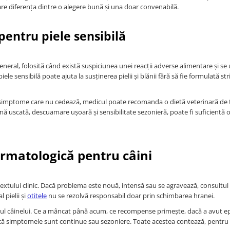
apare diferența dintre o alegere bună și una doar convenabilă.
pentru piele sensibilă
eneral, folosită când există suspiciunea unei reacții adverse alimentare și s
le sensibilă poate ajuta la susținerea pielii și blănii fără să fie formulată st
i simptome care nu cedează, medicul poate recomanda o dietă veterinară de 
nă uscată, descuamare ușoară și sensibilitate sezonieră, poate fi suficientă 
rmatologică pentru câini
textului clinic. Dacă problema este nouă, intensă sau se agravează, consultul
 pielii și
otitele
nu se rezolvă responsabil doar prin schimbarea hranei.
ricul câinelui. Ce a mâncat până acum, ce recompense primește, dacă a avut 
dacă simptomele sunt continue sau sezoniere. Toate acestea contează, pentru