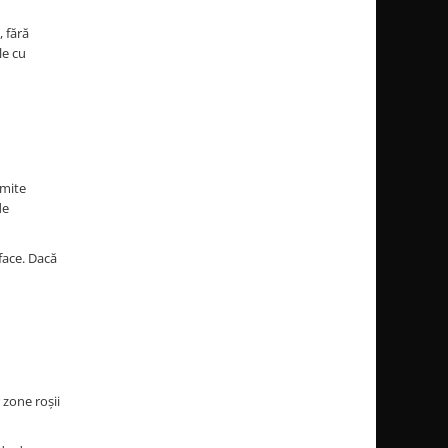
, fără
le cu
omite
de
face. Dacă
 zone roșii