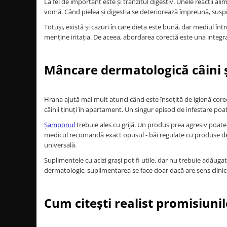
La fel de important este și tranzitul digestiv. Unele reacții
vomă. Când pielea și digestia se deteriorează împreună, suspi
Totuși, există și cazuri în care dieta este bună, dar mediul în
menține iritația. De aceea, abordarea corectă este una integr
Mâncare dermatologică câini și
Hrana ajută mai mult atunci când este însoțită de igienă corect
câinii ținuți în apartament. Un singur episod de infestare poat
Șamponul
trebuie ales cu grijă. Un produs prea agresiv poate 
medicul recomandă exact opusul - băi regulate cu produse der
universală.
Suplimentele cu acizi grași pot fi utile, dar nu trebuie adău
dermatologic, suplimentarea se face doar dacă are sens clini
Cum citești realist promisiuni