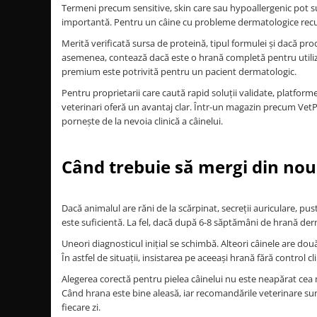
Termeni precum sensitive, skin care sau hypoallergenic pot su
importantă. Pentru un câine cu probleme dermatologice recurent
Merită verificată sursa de proteină, tipul formulei și dacă pro
asemenea, contează dacă este o hrană completă pentru utiliz
premium este potrivită pentru un pacient dermatologic.
Pentru proprietarii care caută rapid soluții validate, platform
veterinari oferă un avantaj clar. Într-un magazin precum VetPe
pornește de la nevoia clinică a câinelui.
Când trebuie să mergi din nou
Dacă animalul are răni de la scărpinat, secreții auriculare, pu
este suficientă. La fel, dacă după 6-8 săptămâni de hrană der
Uneori diagnosticul inițial se schimbă. Alteori câinele are do
În astfel de situații, insistarea pe aceeași hrană fără control c
Alegerea corectă pentru pielea câinelui nu este neapărat cea
Când hrana este bine aleasă, iar recomandările veterinare sunt
fiecare zi.