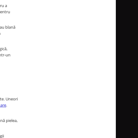
ru a
pentru
sau blană
n
gică,
ntr-un
ate. Uneori
tare
.
ină pielea,
gii