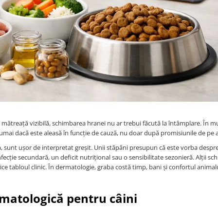
 mătreață vizibilă, schimbarea hranei nu ar trebui făcută la întâmplare. În mu
umai dacă este aleasă în funcție de cauză, nu doar după promisiunile de pe 
a, sunt ușor de interpretat greșit. Unii stăpâni presupun că este vorba despre
fecție secundară, un deficit nutrițional sau o sensibilitate sezonieră. Alții s
e tabloul clinic. În dermatologie, graba costă timp, bani și confortul animalu
matologică pentru câini