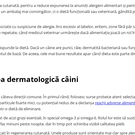
a cutanată, pentru a reduce expunerea la anumiți alergeni alimentari și pent
ă cu un ambalaj mai convingător, ci o dietă funcțională sau veterinară, gândită 
ociate cu suspiciune de alergie, lins excesiv al labelor, eritem, zone fără păr 
 repetate, când medicul veterinar urmărește dacă alimentația joacă un rol î
ăspunde la dietă. Dacă un câine are purici, râie, dermatită bacteriană sau fun
tul de bază. De aceea, cele mai bune rezultate apar când dieta este parte di
ea dermatologică câini
 câteva direcții comune. În primul rând, folosesc surse proteice atent select
particule foarte mici, cu potențial redus de a declanșa
reacții adverse alimen
ntr-o dietă de eliminare.
 de acizi grași esențiali, în special omega-3 și omega-6. Rolul lor este să susț
ac minuni peste noapte, dar în timp pot schimba vizibil calitatea pielii.
cați în regenerarea cutanată. Unele produse sunt orientate mai clar spre aler