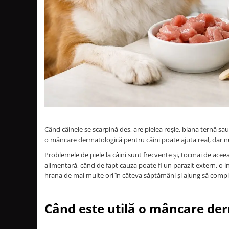
ACCESORII
TRIXIE
JUCARII
HĂINUȚE
Masina de tuns
Perie
Recipient hrana
Când câinele se scarpină des, are pielea roșie, blana ternă sau
o mâncare dermatologică pentru câini poate ajuta real, dar n
Problemele de piele la câini sunt frecvente și, tocmai de acee
alimentară, când de fapt cauza poate fi un parazit extern, o in
hrana de mai multe ori în câteva săptămâni și ajung să complic
Când este utilă o mâncare der