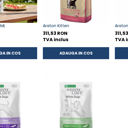
0ML
Araton Kitten
Araton
311,53 RON
311,5
TVA inclus
TVA i
GA IN COS
ADAUGA IN COS