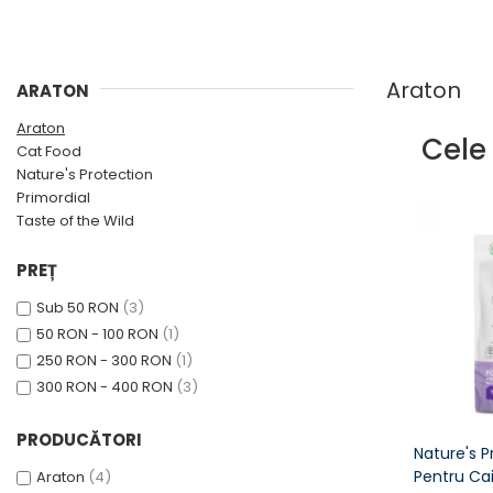
PLICURI
SALAM
CONSERVE
SUPA
DIETE VETERINARE
DIETE VETERINARE
Araton
ARATON
DIETĂ USCATĂ
ROYAL CANIN DIETE
DIETĂ UMEDĂ
Araton
Cele
HILLS PD
Cat Food
ANTIPARAZITARE EXTERNE
Calibra Diets
Nature's Protection
PIPETE
Primordial
MONGE
ADVANTAGE
Taste of the Wild
ANTIPARAZITARE EXTERNE
PASTILE
PIPETE
PREȚ
ANTIPARAZITARE INTERNE
ZGĂRZI
Sub 50 RON
(3)
ACCESORII
COMPRIMATE
50 RON - 100 RON
(1)
NISIP
ANTIPARAZITARE INTERNE
250 RON - 300 RON
(1)
SUPLIMENTE
VITAMINE ȘI SUPLIMENTE
300 RON - 400 RON
(3)
NUTRACEUTICE
PRODUCĂTORI
VITAMINE
Nature's P
RECOMPENSE
Pentru Cai
Araton
(4)