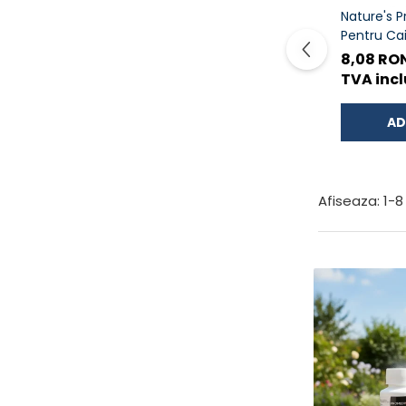
Nature's P
Pentru Cai
Toate Ras
8,08 RO
70g
TVA incl
AD
Afiseaza:
1-
8