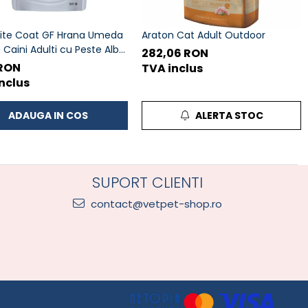
ite Coat GF Hrana Umeda
Araton Cat Adult Outdoor
 Caini Adulti cu Peste Alb
282,06 RON
l in Sos 85 Gr
 RON
TVA inclus
nclus
ADAUGA IN COS
ALERTA STOC
SUPORT CLIENTI
contact@vetpet-shop.ro