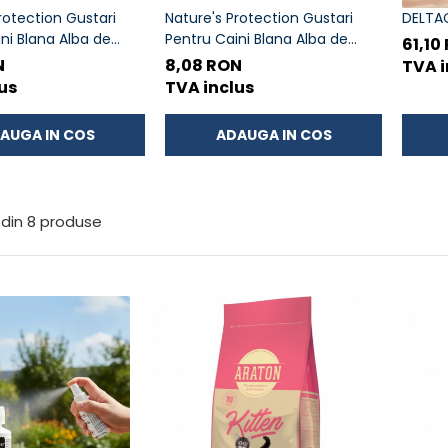
rotection Gustari
Nature's Protection Gustari
DELTA
ni Blana Alba de
Pentru Caini Blana Alba de
61,10
ele cu Ton si Somon
Toate Rasele cu Ton si Biban
N
8,08 RON
TVA i
70g
us
TVA inclus
AUGA IN COS
ADAUGA IN COS
din
8
produse