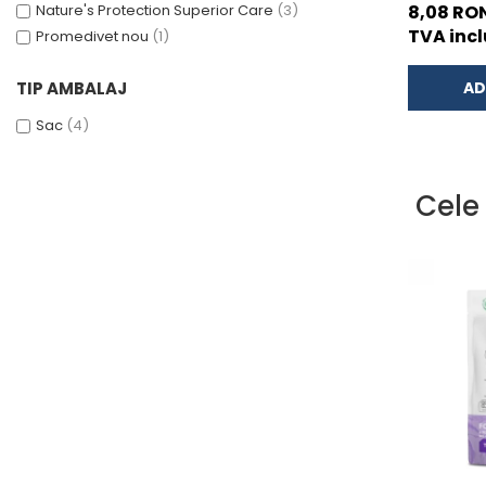
Toate Ras
Nature's Protection Superior Care
(3)
8,08 RO
ACCESORII
70g
TVA incl
Promedivet nou
(1)
TRIXIE
JUCARII
TIP AMBALAJ
AD
HĂINUȚE
Sac
(4)
Masina de tuns
Perie
Recipient hrana
Cele