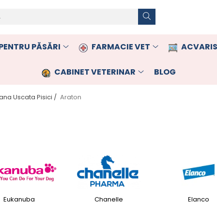
PENTRU PĂSĂRI
FARMACIE VET
ACVARIS
CABINET VETERINAR
BLOG
ana Uscata Pisici /
Araton
Eukanuba
Chanelle
Elanco