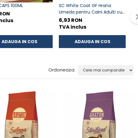
CAPS 100ML
SC White Coat GF Hrana
Ar
Umeda pentru Caini Adulti cu
 RON
31
Peste Alb si Krill in Sos 85 Gr
6,93 RON
nclus
TV
TVA inclus
ADAUGA IN COS
ADAUGA IN COS
Ordoneaza: