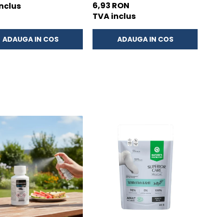
Peste Alb si Krill in Sos 85 Gr
6,93 RON
nclus
TVA inclus
ADAUGA IN COS
ADAUGA IN COS