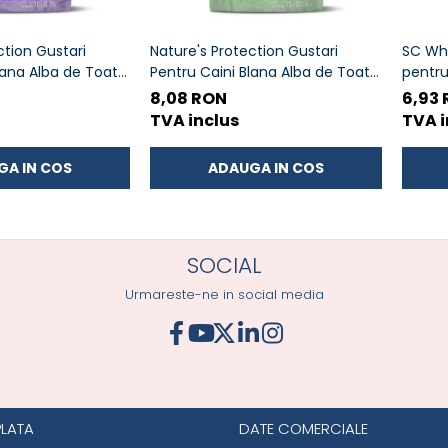
ction Gustari
Nature's Protection Gustari
SC Wh
lana Alba de Toate
Pentru Caini Blana Alba de Toate
pentru
 si Somon 70g
Rasele cu Ton si Biban 70g
si Kril
8,08 RON
6,93
TVA inclus
TVA i
GA IN COS
ADAUGA IN COS
SOCIAL
Urmareste-ne in social media
PLATA
DATE COMERCIALE