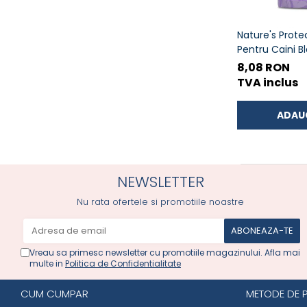
Nature's Prote
Pentru Caini B
Rasele cu Ton
8,08 RON
TVA inclus
ADAU
NEWSLETTER
Nu rata ofertele si promotiile noastre
Vreau sa primesc newsletter cu promotiile magazinului. Afla mai
multe in
Politica de Confidentialitate
CUM CUMPAR
METODE DE 