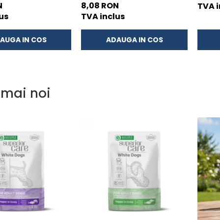
ele cu Ton si Somon
Toate Rasele cu Ton si Biban
N
8,08 RON
TVA i
70g
us
TVA inclus
AUGA IN COS
ADAUGA IN COS
 mai noi