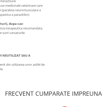
interactiune
use medicinale veterinare care
ei (paralizia neuromusculara a
spastica a parazitilor).
uri), dupa caz:
 doza terapeutica recomandata.
e sunt varsaturile.
I NEUTILIZAT SAU A
nit din utilizarea unor astfel de
le.
FRECVENT CUMPARATE IMPREUNA