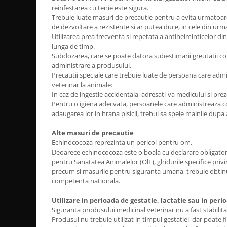
reinfestarea cu tenie este sigura.
Trebuie luate masuri de precautie pentru a evita urmatoarel
de dezvoltare a rezistente si ar putea duce, in cele din urma,
Utilizarea prea frecventa si repetata a antihelminticelor di
lunga de timp.
Subdozarea, care se poate datora subestimarii greutatii co
administrare a produsului.
Precautii speciale care trebuie luate de persoana care adm
veterinar la animale:
In caz de ingestie accidentala, adresati-va medicului si pre
Pentru o igiena adecvata, persoanele care administreaza c
adaugarea lor in hrana pisicii, trebui sa spele mainile du
Alte masuri de precautie
Echinococoza reprezinta un pericol pentru om.
Deoarece echinococoza este o boala cu declarare obligator
pentru Sanatatea Animalelor (OlE), ghidurile specifice priv
precum si masurile pentru siguranta umana, trebuie obtinu
competenta nationala.
Utilizare in perioada de gestatie, lactatie sau in per
Siguranta produsului medicinal veterinar nu a fast stabilita
Produsul nu trebuie utilizat in timpul gestatiei, dar poate fi u