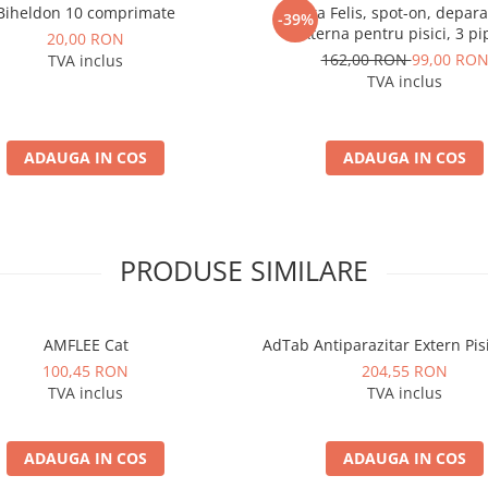
Biheldon 10 comprimate
Vectra Felis, spot-on, depara
-39%
externa pentru pisici, 3 pi
20,00 RON
162,00 RON
99,00 RO
TVA inclus
TVA inclus
ADAUGA IN COS
ADAUGA IN COS
PRODUSE SIMILARE
AMFLEE Cat
AdTab Antiparazitar Extern Pis
100,45 RON
204,55 RON
TVA inclus
TVA inclus
ADAUGA IN COS
ADAUGA IN COS