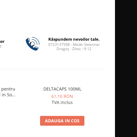
Răspundem nevoilor tale.
șor
0723137598 - Medic Veterinar
T.
Dragoș - Zilnic : 9-12
 pentru
DELTACAPS 100ML
Sele
l in Sos
61,10 RON
de
TVA inclus
ADAUGA IN COS
V