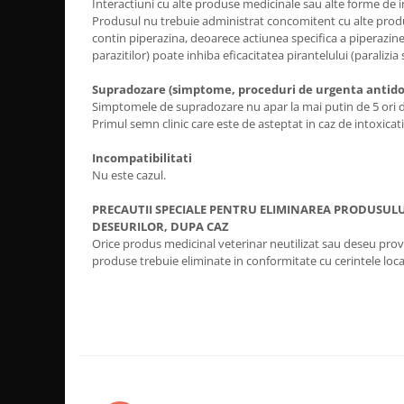
Interactiuni cu alte produse medicinale sau alte forme de 
Produsul nu trebuie administrat concomitent cu alte prod
contin piperazina, deoarece actiunea specifica a piperazin
parazitilor) poate inhiba eficacitatea pirantelului (paralizia 
Supradozare (simptome, proceduri de urgenta antidot
Simptomele de supradozare nu apar la mai putin de 5 ori
Primul semn clinic care este de asteptat in caz de intoxicati
Incompatibilitati
Nu este cazul.
PRECAUTII SPECIALE PENTRU ELIMINAREA PRODUSULU
DESEURILOR, DUPA CAZ
Orice produs medicinal veterinar neutilizat sau deseu prove
produse trebuie eliminate in conformitate cu cerintele loca