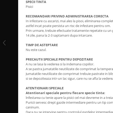
SPECII TINTA
Pisici
RECOMANDARI PRIVIND ADMINISTRAREA CORECTA
In infestare cu ascarizi, mai ales la pisoi, eliminarea comple
astfel incat poate persista un risc de infestare pentru om.
Prin urmare, trebuie efectuate tratamente repetate cu un 
14 zile, pana la 2-3 saptamani dupa intarcare.
TIMP DE ASTEPTARE
Nu este cazul.
PRECAUTII SPECIALE PENTRU DEPOZITARE
A nu se lasa la vederea si la indemana copiilor.
A se pastra jumatatile neutilizate de comprimat la tempera
Jumatatile neutilizate de comprimat trebuie pastrate in bli
si se depoziteaza intr-un lac sigur, care nu se afla la veder
ATENTIONARI SPECIALE
Atentionari speciale pentru fiecare specie tinta:
lnfestarea cu tenie apare la pisici cel mai devreme in a tre
Puricii servesc drept gazde intermediare pentru un tip com
caninum.
Daca nu se intervine pentru controlul gazdelor intermediare,