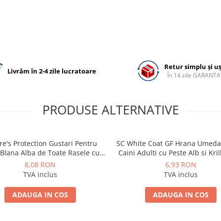
Retur simplu și u
Livrăm în 2-4 zile lucratoare
În 14 zile GARANTA
PRODUSE ALTERNATIVE
e's Protection Gustari Pentru
SC White Coat GF Hrana Umeda
 Blana Alba de Toate Rasele cu
Caini Adulti cu Peste Alb si Kril
Ton si Somon 70g
85 Gr
8,08 RON
6,93 RON
TVA inclus
TVA inclus
ADAUGA IN COS
ADAUGA IN COS