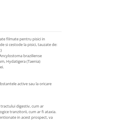
e filmate pentru pisici in
e si cestode la pisici, tauzate de:
x)
Ancylostoma braziliense
um, Hydatigera (Taenia)
ei.
bstantele active sau la oricare
 tractului digestiv, cum ar
gice tranzitorii, cum ar fi ataxia.
entionate in acest prospect, va