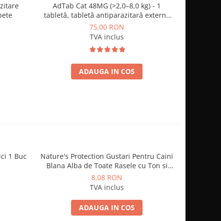
zitare
AdTab Cat 48MG (>2,0–8,0 kg) - 1
Tableta 
-28%
pete
tabletă, tabletă antiparazitară externă
pisici C
pentru pisici,
N
75,00 RON
TVA inclus
ADAUGA IN COS
ici 1 Buc
Nature's Protection Gustari Pentru Caini
Nature's P
Blana Alba de Toate Rasele cu Ton si
Blana Alb
Somon 70g
8,08 RON
TVA inclus
ADAUGA IN COS