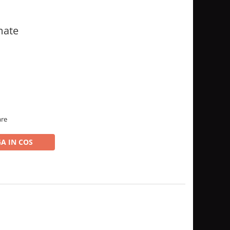
mate
are
A IN COS