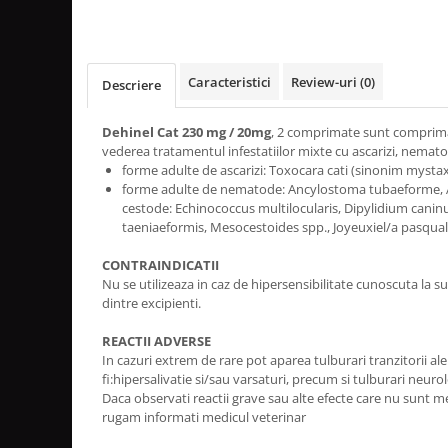
Caracteristici
Review-uri
(0)
Descriere
Dehinel Cat 230 mg / 20mg
, 2 comprimate sunt comprimat
vederea tratamentul infestatiilor mixte cu ascarizi, nematod
forme adulte de ascarizi: Toxocara cati (sinonim mysta
forme adulte de nematode: Ancylostoma tubaeforme, 
cestode: Echinococcus multilocularis, Dipylidium canin
taeniaeformis, Mesocestoides spp., Joyeuxiel/a pasqual
CONTRAINDICATII
Nu se utilizeaza in caz de hipersensibilitate cunoscuta la su
dintre excipienti.
REACTII ADVERSE
In cazuri extrem de rare pot aparea tulburari tranzitorii ale
fi:hipersalivatie si/sau varsaturi, precum si tulburari neurolo
Daca observati reactii grave sau alte efecte care nu sunt m
rugam informati medicul veterinar