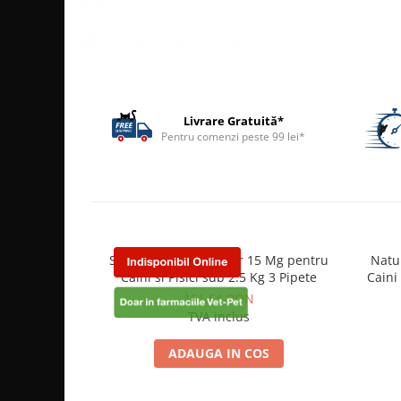
ACCESORII
TRIXIE
JUCARII
HĂINUȚE
Masina de tuns
Livrare Gratuită*
Perie
Pentru comenzi peste 99 lei*
Recipient hrana
Selehold Antiparazitar 15 Mg pentru
Natur
Caini si Pisici sub 2.5 Kg 3 Pipete
Caini
161,54 RON
TVA inclus
ADAUGA IN COS