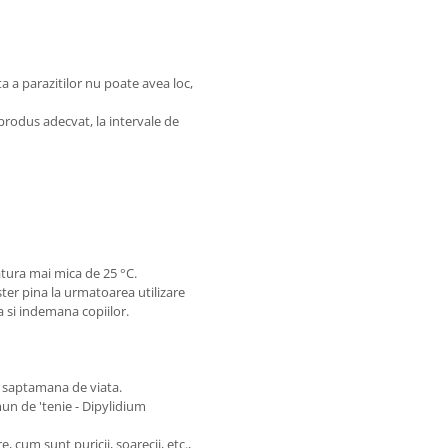
ta a parazitilor nu poate avea loc,
produs adecvat, la intervale de
tura mai mica de 25 °C.
ster pina la urmatoarea utilizare
ea si indemana copiilor.
ia saptamana de viata.
un de 'tenie - Dipylidium
 cum sunt puricii, soarecii, etc.,