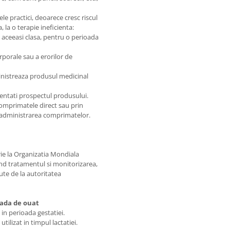
e practici, deoarece cresc riscul
 la o terapie ineficienta:
n aceeasi clasa, pentru o perioada
rporale sau a erorilor de
inistreaza produsul medicinal
zentati prospectul produsului.
omprimatele direct sau prin
pa administrarea comprimatelor.
ie la Organizatia Mondiala
ind tratamentul si monitorizarea,
te de la autoritatea
ioada de ouat
 in perioada gestatiei.
tilizat in timpul lactatiei.