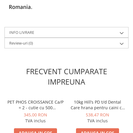
Romania.
INFO LIVRARE
Review-uri
(0)
FRECVENT CUMPARATE
IMPREUNA
PET PHOS CROISSANCE Ca/P
10kg Hill’s PD t/d Dental
= 2 - cutie cu 500
Care hrana pentru caini cu
comprimate divizabile
probleme dentare
345,00 RON
538,47 RON
TVA inclus
TVA inclus
ADAUGA IN COS
ADAUGA IN COS