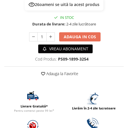
ACCESORII
26
oameni se uită la acest produs
TRIXIE
IN STOC
JUCARII
Durata de livrare:
2-4 zile lucrătoare
HĂINUȚE
Masina de tuns
ADAUGA IN COS
Perie
VREAU ABONAMENT
Recipient hrana
Cod Produs:
PS09-1899-3254
Adauga la Favorite
Livrare Gratuită*
Livrăm în 2-4 zile lucratoare
Pentru comenzi peste 99 lei*