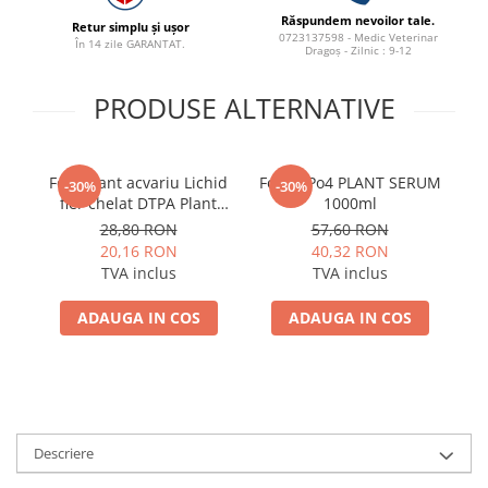
Răspundem nevoilor tale.
Retur simplu și ușor
0723137598 - Medic Veterinar
În 14 zile GARANTAT.
Dragoș - Zilnic : 9-12
PRODUSE ALTERNATIVE
Fertilizant acvariu Lichid
Fosfat Po4 PLANT SERUM
Pa
-30%
-30%
fier chelat DTPA Plant
1000ml
c
Serum 200ml
28,80 RON
57,60 RON
20,16 RON
40,32 RON
TVA inclus
TVA inclus
ADAUGA IN COS
ADAUGA IN COS
Descriere