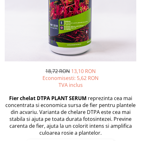
PLICURI
SALAM
CONSERVE
SUPA
DIETE VETERINARE
DIETE VETERINARE
DIETĂ USCATĂ
ROYAL CANIN DIETE
DIETĂ UMEDĂ
HILLS PD
ANTIPARAZITARE EXTERNE
Calibra Diets
PIPETE
MONGE
ADVANTAGE
ANTIPARAZITARE EXTERNE
18,72 RON
13,10 RON
PASTILE
PIPETE
Economisesti:
5,62
RON
ANTIPARAZITARE INTERNE
ZGĂRZI
TVA inclus
ACCESORII
COMPRIMATE
Fier chelat DTPA PLANT SERUM
reprezinta cea mai
NISIP
ANTIPARAZITARE INTERNE
concentrata si economica sursa de fier pentru plantele
SUPLIMENTE
VITAMINE ȘI SUPLIMENTE
din acvariu. Varianta de chelare DTPA este cea mai
stabila si ajuta pe toata durata fotosintezei. Previne
NUTRACEUTICE
carenta de fier, ajuta la un colorit intens si amplifica
VITAMINE
culoarea rosie a plantelor.
RECOMPENSE