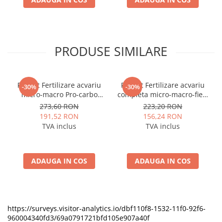
PRODUSE SIMILARE
Pachet Fertilizare acvariu
Pachet Fertilizare acvariu
-30%
-30%
micro-macro Pro-carbo
completa micro-macro-fier-
Plant Serum 3x1000ml
carbo Plant Serum 4x500ml
273,60 RON
223,20 RON
191,52 RON
156,24 RON
TVA inclus
TVA inclus
ADAUGA IN COS
ADAUGA IN COS
https://surveys.visitor-analytics.io/dbf110f8-1532-11f0-92f6-
960004340fd3/69a0791721bfd105e907a40f