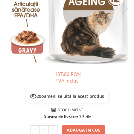
PLICURI
SALAM
CONSERVE
SUPA
DIETE VETERINARE
DIETE VETERINARE
DIETĂ USCATĂ
ROYAL CANIN DIETE
DIETĂ UMEDĂ
HILLS PD
ANTIPARAZITARE EXTERNE
Calibra Diets
PIPETE
MONGE
ADVANTAGE
ANTIPARAZITARE EXTERNE
PASTILE
PIPETE
107,80 RON
ANTIPARAZITARE INTERNE
ZGĂRZI
TVA inclus
ACCESORII
COMPRIMATE
NISIP
ANTIPARAZITARE INTERNE
17
oameni se uită la acest produs
SUPLIMENTE
VITAMINE ȘI SUPLIMENTE
STOC LIMITAT
NUTRACEUTICE
Durata de livrare:
3-5 zile
VITAMINE
RECOMPENSE
ADAUGA IN COS