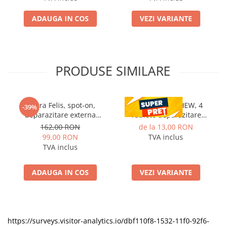
ADAUGA IN COS
VEZI VARIANTE
PRODUSE SIMILARE
Vectra Felis, spot-on,
CESTAL PLUS CHEW, 4
-39%
deparazitare externa
Tablete deparazitare
pentru pisici, 3 pipete
interna pentru caini
162,00 RON
de la 13,00 RON
99,00 RON
TVA inclus
TVA inclus
ADAUGA IN COS
VEZI VARIANTE
https://surveys.visitor-analytics.io/dbf110f8-1532-11f0-92f6-