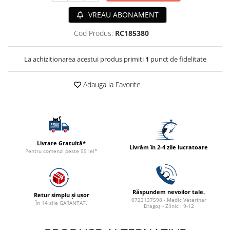
ACCESORII
VREAU ABONAMENT
TRIXIE
Cod Produs:
RC185380
JUCARII
HĂINUȚE
La achizitionarea acestui produs primiti
1
punct de fidelitate
Masina de tuns
Perie
Adauga la Favorite
Recipient hrana
Livrare Gratuită*
Livrăm în 2-4 zile lucratoare
Pentru comenzi peste 99 lei*
Răspundem nevoilor tale.
Retur simplu și ușor
0723137598 - Medic Veterinar
În 14 zile GARANTAT.
Dragoș - Zilnic : 9-12