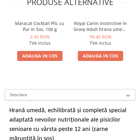
PRODUSE ALTERNATIVE
Maracat Cocktail Plic cu
Royal Canin Instinctive In
Ro
Pui in Sos, 100 g
Gravy Adult hrana umeda
in sos pentru pisica, 12 x
pe
2,45 RON
99,40 RON
85 g
TVA inclus
TVA inclus
ADAUGA IN COS
ADAUGA IN COS
Descriere
Hrană umedă, echilibrată și completă special
adaptată nevoilor nutriționale ale pisicilor
senioare cu vârsta peste 12 ani (carne
mărunțită în sos)