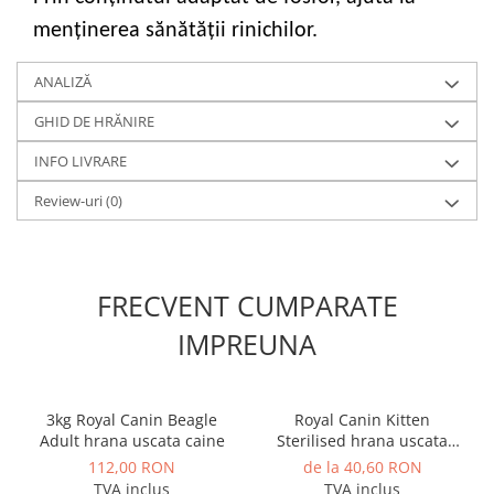
menținerea sănătății rinichilor.
ANALIZĂ
GHID DE HRĂNIRE
INFO LIVRARE
Review-uri
(0)
FRECVENT CUMPARATE
IMPREUNA
3kg Royal Canin Beagle
Royal Canin Kitten
Adult hrana uscata caine
Sterilised hrana uscata
pisica sterilizata junior 400g
112,00 RON
de la 40,60 RON
TVA inclus
TVA inclus