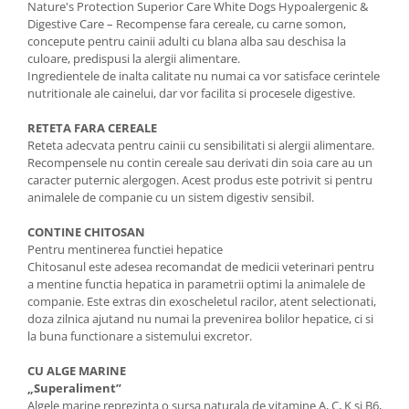
Nature's Protection Superior Care White Dogs Hypoalergenic &
Digestive Care – Recompense fara cereale, cu carne somon,
concepute pentru cainii adulti cu blana alba sau deschisa la
culoare, predispusi la alergii alimentare.
Ingredientele de inalta calitate nu numai ca vor satisface cerintele
nutritionale ale cainelui, dar vor facilita si procesele digestive.
RETETA FARA CEREALE
Reteta adecvata pentru cainii cu sensibilitati si alergii alimentare.
Recompensele nu contin cereale sau derivati din soia care au un
caracter puternic alergogen. Acest produs este potrivit si pentru
animalele de companie cu un sistem digestiv sensibil.
CONTINE CHITOSAN
Pentru mentinerea functiei hepatice
Chitosanul este adesea recomandat de medicii veterinari pentru
a mentine functia hepatica in parametrii optimi la animalele de
companie. Este extras din exoscheletul racilor, atent selectionati,
doza zilnica ajutand nu numai la prevenirea bolilor hepatice, ci si
la buna functionare a sistemului excretor.
CU ALGE MARINE
„Superaliment”
Algele marine reprezinta o sursa naturala de vitamine A, C, K si B6,