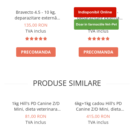
Bravecto 4.5 - 10 kg,
Bravecto 10 - 20 kg -
deparazitare externă
deparazitare externa
pentru câini
pentru caini
135,00 RON
137,00 RON
TVA inclus
TVA inclus
PRECOMANDA
PRECOMANDA
PRODUSE SIMILARE
1kg Hill's PD Canine Z/D
6kg+1kg cadou Hill's PD
Mini, dieta veterinara
Canine Z/D Mini, dieta
pentru caini cu probleme
veterinara pentru caini cu
81,00 RON
415,00 RON
dermatologice
probleme dermatologice
TVA inclus
TVA inclus