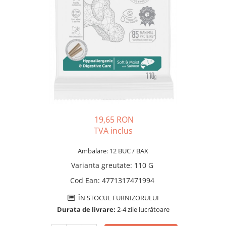
PLICURI
SALAM
CONSERVE
SUPA
DIETE VETERINARE
DIETE VETERINARE
DIETĂ USCATĂ
ROYAL CANIN DIETE
DIETĂ UMEDĂ
HILLS PD
ANTIPARAZITARE EXTERNE
Calibra Diets
PIPETE
MONGE
ADVANTAGE
ANTIPARAZITARE EXTERNE
PASTILE
19,65 RON
PIPETE
ANTIPARAZITARE INTERNE
TVA inclus
ZGĂRZI
ACCESORII
COMPRIMATE
Ambalare: 12 BUC / BAX
NISIP
ANTIPARAZITARE INTERNE
Varianta greutate
:
110 G
SUPLIMENTE
VITAMINE ȘI SUPLIMENTE
Cod Ean
:
4771317471994
NUTRACEUTICE
ÎN STOCUL FURNIZORULUI
VITAMINE
Durata de livrare:
2-4 zile lucrătoare
RECOMPENSE