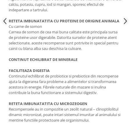
calciu, potasiu, cupru, iod si mangan, sporesc efectul de
indepartare a tartrului.
RETETA IMBUNATATITA CU PROTEINE DE ORIGINE ANIMALA
Cu carne de somon
Carnea de somon de cea mai buna calitate este principala sursa
de proteine usor digerabile. Datorita surselor de proteine atent
selectionate, aceste recompense sunt potrivite in special pentru
cainii cu blana alba sau deschisa la culoare.
CONTINUT ECHILIBRAT DE MINERALE
FACILITEAZA DIGESTIA
Continutul echilibrat de probiotice si prebiotice din recompense
ajuta la digerarea fara probleme a alimentelor si transformarea
acestora in energie. Fibrele naturale din mazare si inulina
contribuie la buna functionare a sistemului digestiv.
RETETA IMBUNATATITA CU MICROZEOGEN
Recompensele au in compozitie un zeolit natural – clinoptilolitul
dinamic micronizat, poate intari sistemul imunitar al animalului si
mentine functiile protectoare ale organismului.