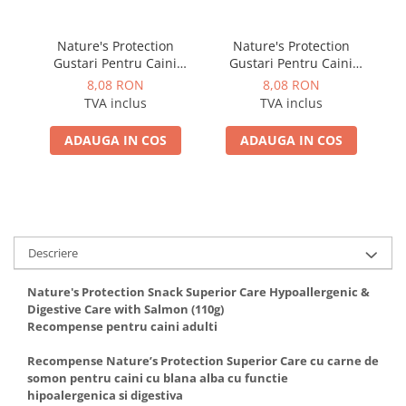
Nature's Protection
Nature's Protection
S
Gustari Pentru Caini
Gustari Pentru Caini
Blana Alba de Toate
Blana Alba de Toate
Adu
8,08 RON
8,08 RON
Rasele cu Ton si Somon
Rasele cu Ton si Biban
TVA inclus
TVA inclus
70g
70g
ADAUGA IN COS
ADAUGA IN COS
Descriere
Nature's Protection Snack Superior Care Hypoallergenic &
Digestive Care with Salmon (110g)
Recompense pentru caini adulti
Recompense Nature’s Protection Superior Care cu carne de
somon pentru caini cu blana alba cu functie
hipoalergenica si digestiva