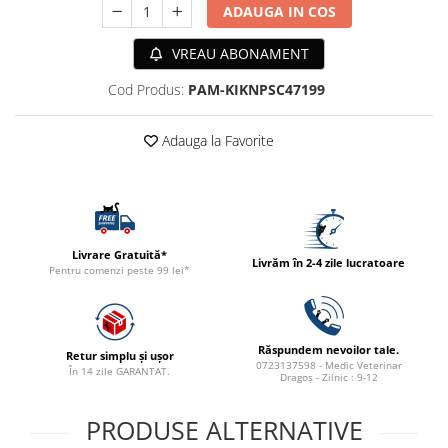
ADAUGA IN COS
ACCESORII
TRIXIE
VREAU ABONAMENT
JUCARII
Cod Produs:
PAM-KIKNPSC47199
HĂINUȚE
Masina de tuns
Adauga la Favorite
Perie
Recipient hrana
Livrare Gratuită*
Livrăm în 2-4 zile lucratoare
Pentru comenzi peste 99 lei*
Răspundem nevoilor tale.
Retur simplu și ușor
0723137598 - Medic Veterinar
În 14 zile GARANTAT.
Dragoș - Zilnic : 9-12
PRODUSE ALTERNATIVE