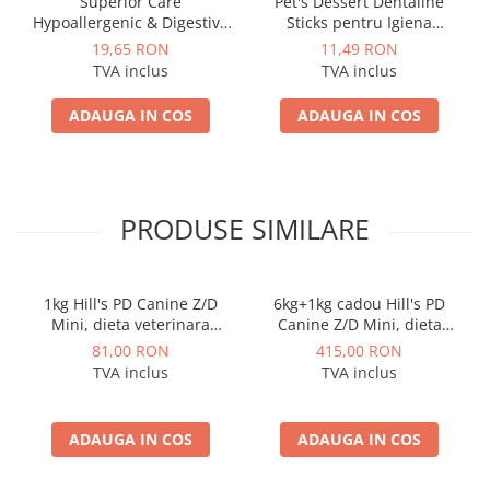
Superior Care
Pet's Dessert Dentaline
Hypoallergenic & Digestive
Sticks pentru Igiena
Care with Salmon (110g)
Dentara cu Rata
19,65 RON
11,49 RON
TVA inclus
TVA inclus
ADAUGA IN COS
ADAUGA IN COS
PRODUSE SIMILARE
1kg Hill's PD Canine Z/D
6kg+1kg cadou Hill's PD
Mini, dieta veterinara
Canine Z/D Mini, dieta
pentru caini cu probleme
veterinara pentru caini cu
81,00 RON
415,00 RON
dermatologice
probleme dermatologice
TVA inclus
TVA inclus
ADAUGA IN COS
ADAUGA IN COS