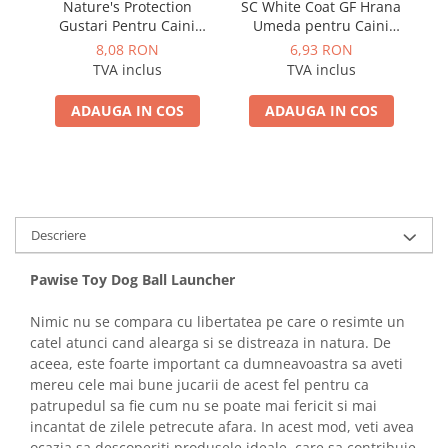
Nature's Protection
SC White Coat GF Hrana
Gustari Pentru Caini
Umeda pentru Caini
Blana Alba de Toate
Adulti cu Peste Alb si Krill
8,08 RON
6,93 RON
Rasele cu Ton si Somon
in Sos 85 Gr
TVA inclus
TVA inclus
70g
ADAUGA IN COS
ADAUGA IN COS
Descriere
Pawise Toy Dog Ball Launcher
Nimic nu se compara cu libertatea pe care o resimte un
catel atunci cand alearga si se distreaza in natura. De
aceea, este foarte important ca dumneavoastra sa aveti
mereu cele mai bune jucarii de acest fel pentru ca
patrupedul sa fie cum nu se poate mai fericit si mai
incantat de zilele petrecute afara. In acest mod, veti avea
ocazia sa descoperiti produsele ideale, care sa contribuie