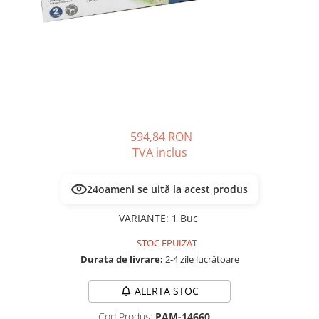
PLICURI
SALAM
CONSERVE
SUPA
DIETE VETERINARE
DIETE VETERINARE
DIETĂ USCATĂ
ROYAL CANIN DIETE
DIETĂ UMEDĂ
HILLS PD
ANTIPARAZITARE EXTERNE
Calibra Diets
PIPETE
MONGE
594,84 RON
ADVANTAGE
ANTIPARAZITARE EXTERNE
TVA inclus
PASTILE
PIPETE
ANTIPARAZITARE INTERNE
ZGĂRZI
24
oameni se uită la acest produs
ACCESORII
COMPRIMATE
VARIANTE
:
1 Buc
NISIP
ANTIPARAZITARE INTERNE
STOC EPUIZAT
SUPLIMENTE
VITAMINE ȘI SUPLIMENTE
Durata de livrare:
2-4 zile lucrătoare
NUTRACEUTICE
VITAMINE
ALERTA STOC
RECOMPENSE
Cod Produs:
PAM-14660