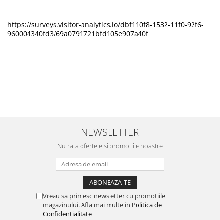
https://surveys.visitor-analytics.io/dbf110f8-1532-11f0-92f6-
960004340fd3/69a0791721bfd105e907a40f
NEWSLETTER
Nu rata ofertele si promotiile noastre
Vreau sa primesc newsletter cu promotiile
magazinului. Afla mai multe in
Politica de
Confidentialitate