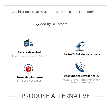
ACCESORII
TRIXIE
La achizitionarea acestui produs primiti
5
puncte de fidelitate
JUCARII
Adauga la Favorite
HĂINUȚE
Masina de tuns
Perie
Recipient hrana
Livrare Gratuită*
Livrăm în 2-4 zile lucratoare
Pentru comenzi peste 99 lei*
Răspundem nevoilor tale.
Retur simplu și ușor
0723137598 - Medic Veterinar
În 14 zile GARANTAT.
Dragoș - Zilnic : 9-12
PRODUSE ALTERNATIVE