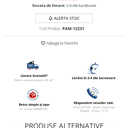
ACCESORII
Durata de livrare:
2-4 zile lucrătoare
TRIXIE
ALERTA STOC
JUCARII
HĂINUȚE
Cod Produs:
PAM-12231
Masina de tuns
Perie
Adauga la Favorite
Recipient hrana
Livrare Gratuită*
Livrăm în 2-4 zile lucratoare
Pentru comenzi peste 99 lei*
Răspundem nevoilor tale.
Retur simplu și ușor
0723137598 - Medic Veterinar
În 14 zile GARANTAT.
Dragoș - Zilnic : 9-12
PRODUSE ALTERNATIVE