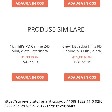
ADAUGA IN COS
ADAUGA IN COS
PRODUSE SIMILARE
1kg Hill's PD Canine Z/D
6kg+1kg cadou Hill's PD
Mini, dieta veterinara
Canine Z/D Mini, dieta
pentru caini cu probleme
veterinara pentru caini cu
81,00 RON
415,00 RON
dermatologice
probleme dermatologice
TVA inclus
TVA inclus
ADAUGA IN COS
ADAUGA IN COS
https://surveys.visitor-analytics.io/dbf110f8-1532-11f0-92f6-
960004340fd3/69a0791721bfd105e907a40f