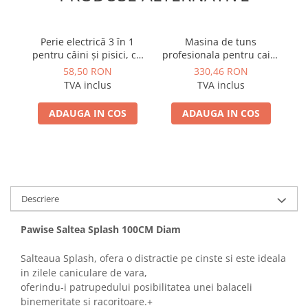
Perie electrică 3 în 1
Masina de tuns
pentru câini și pisici, cu
profesionala pentru caini
pulverizare fină, masaj,
si pisici
58,50 RON
330,46 RON
autocurățare și încărcare
TVA inclus
TVA inclus
USB
ADAUGA IN COS
ADAUGA IN COS
Descriere
Pawise Saltea Splash 100CM Diam
Salteaua Splash, ofera o distractie pe cinste si este ideala
in zilele caniculare de vara,
oferindu-i patrupedului posibilitatea unei balaceli
binemeritate si racoritoare.+