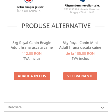
Răspundem nevoilor tale.
Retur simplu și ușor
0723137598 - Medic Veterinar
În 14 zile GARANTAT.
Dragoș - Zilnic : 9-12
PRODUSE ALTERNATIVE
3kg Royal Canin Beagle
8kg Royal Canin Mini
1.
Adult hrana uscata caine
Adult hrana uscata caine
To
112,00 RON
de la 105,00 RON
TVA inclus
TVA inclus
ADAUGA IN COS
VEZI VARIANTE
Descriere