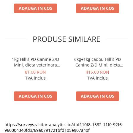
ADAUGA IN COS
ADAUGA IN COS
PRODUSE SIMILARE
1kg Hill's PD Canine Z/D
6kg+1kg cadou Hill's PD
Mini, dieta veterinara
Canine Z/D Mini, dieta
pentru caini cu probleme
veterinara pentru caini cu
81,00 RON
415,00 RON
dermatologice
probleme dermatologice
TVA inclus
TVA inclus
ADAUGA IN COS
ADAUGA IN COS
https://surveys.visitor-analytics.io/dbf110f8-1532-11f0-92f6-
960004340fd3/69a0791721bfd105e907a40f