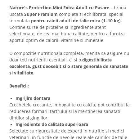
Nature's Protection Mini Extra Adult cu Pasare –
hrana
uscata
Super Premium
completa si echilibrata, special
formulata
pentru cainii adulti de talie mica (1–10 kg).
Contine surse de proteine si ingrediente atent
selectionate, de cea mai buna calitate, pentru a furniza
aportul optim de calorii, vitamine si minerale.
O compozitie nutritionala completa, menita sa asigure nu
doar toti nutrientii esentiali, ci si o
digestibilitate
excelenta, gust deosebit si o stare generala de sanatate
si vitalitate.
Beneficii:
Ingrijire dentara
Crochetele crocante, imbogatite cu calciu, pot contribui la
reducerea formarii tartrului si la mentinerea sanatatii
dintilor si gingiilor.
Ingrediente de calitate superioara
Selectate cu rigurozitate de experti in nutritie si medici
veterinari, in functie de nevoile reale ale cainilor de talie