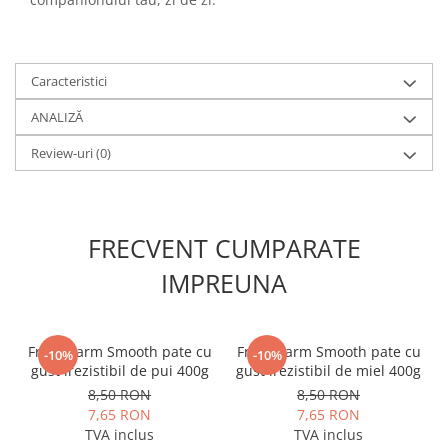
Caracteristici
ANALIZĂ
Review-uri
(0)
FRECVENT CUMPARATE
IMPREUNA
Fresh Farm Smooth pate cu
Fresh Farm Smooth pate cu
-10%
-10%
gust irezistibil de pui 400g
gust irezistibil de miel 400g
8,50 RON
8,50 RON
7,65 RON
7,65 RON
TVA inclus
TVA inclus