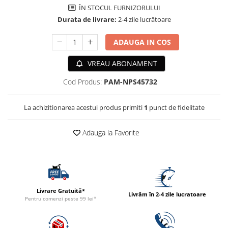
ACCESORII
ÎN STOCUL FURNIZORULUI
Durata de livrare:
2-4 zile lucrătoare
TRIXIE
JUCARII
ADAUGA IN COS
HĂINUȚE
Masina de tuns
VREAU ABONAMENT
Perie
Cod Produs:
PAM-NPS45732
Recipient hrana
La achizitionarea acestui produs primiti
1
punct de fidelitate
Adauga la Favorite
Livrare Gratuită*
Livrăm în 2-4 zile lucratoare
Pentru comenzi peste 99 lei*