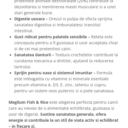
proteinele animale deshidratate (20%) contribuie la
dezvoltarea si mentinerea masei musculare si a unei
stari generale bune.
Digestie usoara –
Orezul si pulpa de sfecla sprijina
sanatatea digestiva si imbunatatesc tranzitul
intestinal.
Gust ridicat pentru palatele sensibile –
Reteta este
conceputa pentru a fi gustoasa si usor acceptata chiar
si de cei mai pretentiosi caini.
Sanatatea danturii –
Textura crochetelor contribuie la
curatarea mecanica a dintilor, ajutand la reducerea
tartrului.
Sprijin pentru oase si sistemul imunitar –
Formula
este imbogatita cu vitamine si minerale esentiale
precum vitamina A, D3, E, zinc, seleniu si cupru,
pentru un sistem osos puternic si o piele sanatoasa.
Meglium Fish & Rice
este alegerea perfecta pentru cainii
care au nevoie de o alimentatie echilibrata, gustoasa si
usor de digerat.
Sustine sanatatea generala, ofera
energie si contribuie la un stil de viata activ si echilibrat
– in fiecare zi.