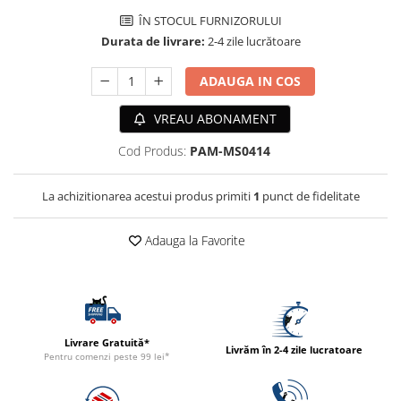
ACCESORII
ÎN STOCUL FURNIZORULUI
TRIXIE
Durata de livrare:
2-4 zile lucrătoare
JUCARII
ADAUGA IN COS
HĂINUȚE
Masina de tuns
VREAU ABONAMENT
Perie
Cod Produs:
PAM-MS0414
Recipient hrana
La achizitionarea acestui produs primiti
1
punct de fidelitate
Adauga la Favorite
Livrare Gratuită*
Livrăm în 2-4 zile lucratoare
Pentru comenzi peste 99 lei*