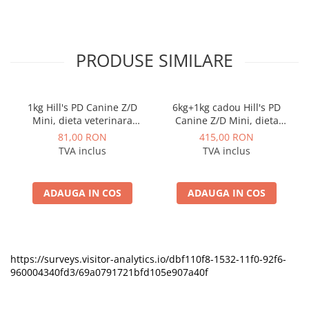
PRODUSE SIMILARE
1kg Hill's PD Canine Z/D
6kg+1kg cadou Hill's PD
Mini, dieta veterinara
Canine Z/D Mini, dieta
pentru caini cu probleme
veterinara pentru caini cu
81,00 RON
415,00 RON
dermatologice
probleme dermatologice
TVA inclus
TVA inclus
ADAUGA IN COS
ADAUGA IN COS
https://surveys.visitor-analytics.io/dbf110f8-1532-11f0-92f6-
960004340fd3/69a0791721bfd105e907a40f