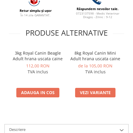
Răspundem nevoilor tale.
Retur simplu și ușor
0723137598 - Medic Veterinar
În 14 zile GARANTAT.
Dragoș - Zilnic : 9-12
PRODUSE ALTERNATIVE
3kg Royal Canin Beagle
8kg Royal Canin Mini
1.
Adult hrana uscata caine
Adult hrana uscata caine
To
112,00 RON
de la 105,00 RON
TVA inclus
TVA inclus
ADAUGA IN COS
VEZI VARIANTE
Descriere