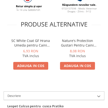
ACCESORII
Răspundem nevoilor tale.
Retur simplu și ușor
0723137598 - Medic Veterinar
În 14 zile GARANTAT.
TRIXIE
Dragoș - Zilnic : 9-12
JUCARII
PRODUSE ALTERNATIVE
HĂINUȚE
Masina de tuns
Perie
SC White Coat GF Hrana
Nature's Protection
Recipient hrana
Umeda pentru Caini
Gustari Pentru Caini
Adulti cu Peste Alb si Krill
Blana Alba de Toate
6,93 RON
8,08 RON
in Sos 85 Gr
Rasele cu Ton si Biban
R
TVA inclus
TVA inclus
70g
ADAUGA IN COS
ADAUGA IN COS
Descriere
Leopet Culcus pentru cusca Pratiko