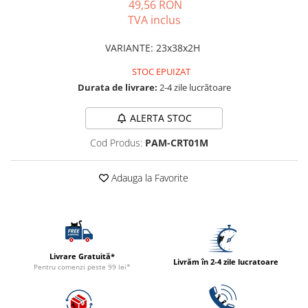
49,56 RON
PLICURI
SALAM
TVA inclus
CONSERVE
SUPA
DIETE VETERINARE
VARIANTE
:
23x38x2H
DIETE VETERINARE
DIETĂ USCATĂ
ROYAL CANIN DIETE
STOC EPUIZAT
DIETĂ UMEDĂ
Durata de livrare:
2-4 zile lucrătoare
HILLS PD
ANTIPARAZITARE EXTERNE
Calibra Diets
ALERTA STOC
PIPETE
MONGE
ADVANTAGE
Cod Produs:
PAM-CRT01M
ANTIPARAZITARE EXTERNE
PASTILE
PIPETE
ANTIPARAZITARE INTERNE
Adauga la Favorite
ZGĂRZI
ACCESORII
COMPRIMATE
NISIP
ANTIPARAZITARE INTERNE
SUPLIMENTE
VITAMINE ȘI SUPLIMENTE
Livrare Gratuită*
NUTRACEUTICE
Livrăm în 2-4 zile lucratoare
Pentru comenzi peste 99 lei*
VITAMINE
RECOMPENSE