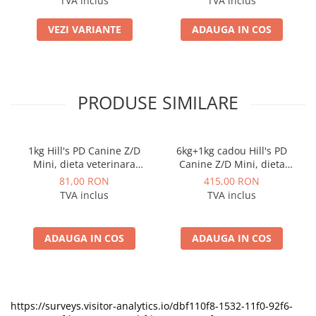
TVA inclus
TVA inclus
VEZI VARIANTE
ADAUGA IN COS
PRODUSE SIMILARE
1kg Hill's PD Canine Z/D
6kg+1kg cadou Hill's PD
Mini, dieta veterinara
Canine Z/D Mini, dieta
pentru caini cu probleme
veterinara pentru caini cu
81,00 RON
415,00 RON
dermatologice
probleme dermatologice
TVA inclus
TVA inclus
ADAUGA IN COS
ADAUGA IN COS
https://surveys.visitor-analytics.io/dbf110f8-1532-11f0-92f6-