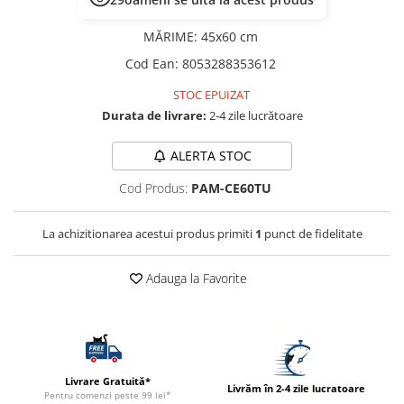
ACCESORII
MĂRIME
:
45x60 cm
TRIXIE
Cod Ean
:
8053288353612
JUCARII
HĂINUȚE
STOC EPUIZAT
Masina de tuns
Durata de livrare:
2-4 zile lucrătoare
Perie
ALERTA STOC
Recipient hrana
Cod Produs:
PAM-CE60TU
La achizitionarea acestui produs primiti
1
punct de fidelitate
Adauga la Favorite
Livrare Gratuită*
Livrăm în 2-4 zile lucratoare
Pentru comenzi peste 99 lei*