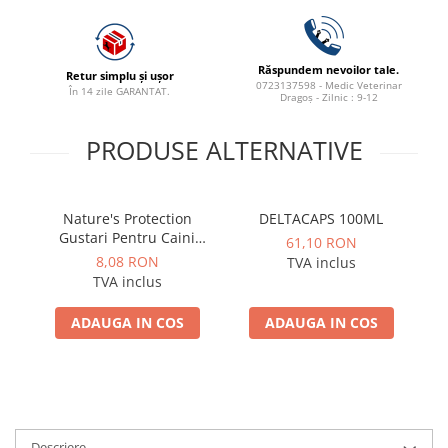
Răspundem nevoilor tale.
Retur simplu și ușor
0723137598 - Medic Veterinar
În 14 zile GARANTAT.
Dragoș - Zilnic : 9-12
PRODUSE ALTERNATIVE
Nature's Protection
DELTACAPS 100ML
S
Gustari Pentru Caini
61,10 RON
Blana Alba de Toate
Adu
8,08 RON
TVA inclus
Rasele cu Ton si Biban
TVA inclus
70g
ADAUGA IN COS
ADAUGA IN COS
Descriere