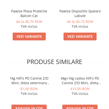
Pawise Plasa Protectie
Pawise Dispozitiv Spalare
Balcon Cat
Labute
de la 45,75 RON
de la 45,75 RON
TVA inclus
TVA inclus
VEZI VARIANTE
VEZI VARIANTE
PRODUSE SIMILARE
1kg Hill's PD Canine Z/D
6kg+1kg cadou Hill's PD
Mini, dieta veterinara
Canine Z/D Mini, dieta
pentru caini cu probleme
veterinara pentru caini cu
81,00 RON
415,00 RON
dermatologice
probleme dermatologice
TVA inclus
TVA inclus
ADAUGA IN COS
ADAUGA IN COS