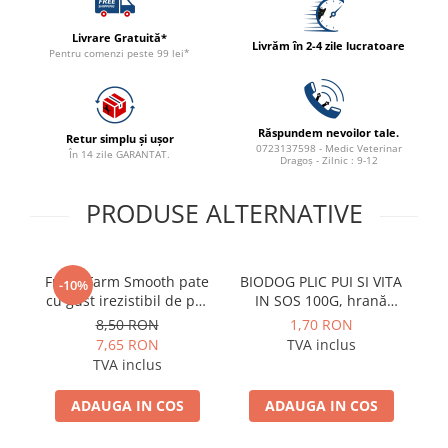
ACCESORII
Livrare Gratuită*
TRIXIE
Livrăm în 2-4 zile lucratoare
Pentru comenzi peste 99 lei*
JUCARII
HĂINUȚE
Masina de tuns
Răspundem nevoilor tale.
Retur simplu și ușor
Perie
0723137598 - Medic Veterinar
În 14 zile GARANTAT.
Dragoș - Zilnic : 9-12
Recipient hrana
PRODUSE ALTERNATIVE
Fresh Farm Smooth pate
BIODOG PLIC PUI SI VITA
Fr
-10%
cu gust irezistibil de pui
IN SOS 100G, hrană
cu
400g
umedă pentru câini
8,50 RON
1,70 RON
adulți
7,65 RON
TVA inclus
TVA inclus
ADAUGA IN COS
ADAUGA IN COS