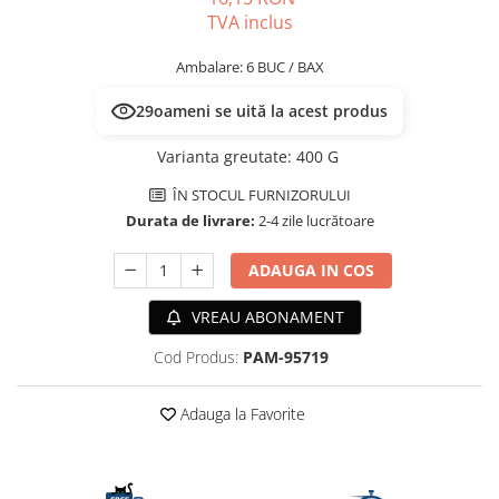
PLICURI
TVA inclus
SALAM
CONSERVE
SUPA
DIETE VETERINARE
Ambalare: 6 BUC / BAX
DIETE VETERINARE
DIETĂ USCATĂ
29
oameni se uită la acest produs
ROYAL CANIN DIETE
DIETĂ UMEDĂ
HILLS PD
Varianta greutate
:
400 G
ANTIPARAZITARE EXTERNE
Calibra Diets
PIPETE
ÎN STOCUL FURNIZORULUI
MONGE
Durata de livrare:
2-4 zile lucrătoare
ADVANTAGE
ANTIPARAZITARE EXTERNE
PASTILE
PIPETE
ADAUGA IN COS
ANTIPARAZITARE INTERNE
ZGĂRZI
ACCESORII
VREAU ABONAMENT
COMPRIMATE
NISIP
ANTIPARAZITARE INTERNE
Cod Produs:
PAM-95719
SUPLIMENTE
VITAMINE ȘI SUPLIMENTE
Adauga la Favorite
NUTRACEUTICE
VITAMINE
RECOMPENSE