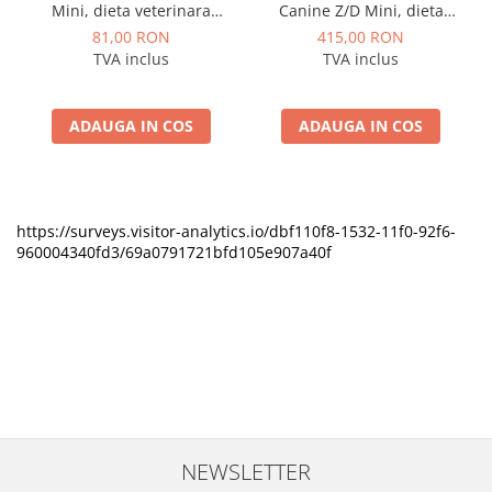
Mini, dieta veterinara
Canine Z/D Mini, dieta
pentru caini cu probleme
veterinara pentru caini cu
81,00 RON
415,00 RON
dermatologice
probleme dermatologice
TVA inclus
TVA inclus
ADAUGA IN COS
ADAUGA IN COS
https://surveys.visitor-analytics.io/dbf110f8-1532-11f0-92f6-
960004340fd3/69a0791721bfd105e907a40f
NEWSLETTER