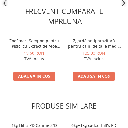
FRECVENT CUMPARATE
IMPREUNA
ZooSmart Sampon pentru
Zgardă antiparazitară
Pisici cu Extract de Aloe
pentru câini de talie medie
Vera
53 cm Kiltix
19,60 RON
135,00 RON
TVA inclus
TVA inclus
ADAUGA IN COS
ADAUGA IN COS
PRODUSE SIMILARE
1kg Hill's PD Canine Z/D
6kg+1kg cadou Hill's PD