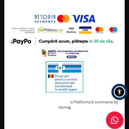
Creat cu ❤ și cu 🧠 de TrifanDan.ro
si
Platforma E-commerce by
Gomag