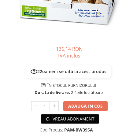
PLICURI
SALAM
CONSERVE
SUPA
DIETE VETERINARE
DIETE VETERINARE
DIETĂ USCATĂ
ROYAL CANIN DIETE
DIETĂ UMEDĂ
HILLS PD
ANTIPARAZITARE EXTERNE
Calibra Diets
136,14 RON
PIPETE
TVA inclus
MONGE
ADVANTAGE
ANTIPARAZITARE EXTERNE
PASTILE
22
oameni se uită la acest produs
PIPETE
ANTIPARAZITARE INTERNE
ZGĂRZI
ÎN STOCUL FURNIZORULUI
ACCESORII
COMPRIMATE
Durata de livrare:
2-4 zile lucrătoare
NISIP
ANTIPARAZITARE INTERNE
SUPLIMENTE
ADAUGA IN COS
VITAMINE ȘI SUPLIMENTE
NUTRACEUTICE
VREAU ABONAMENT
VITAMINE
Cod Produs:
PAM-BW395A
RECOMPENSE