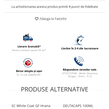
ACCESORII
La achizitionarea acestui produs primiti
1
punct de fidelitate
TRIXIE
JUCARII
Adauga la Favorite
HĂINUȚE
Masina de tuns
Perie
Recipient hrana
Livrare Gratuită*
Livrăm în 2-4 zile lucratoare
Pentru comenzi peste 99 lei*
Răspundem nevoilor tale.
Retur simplu și ușor
0723137598 - Medic Veterinar
În 14 zile GARANTAT.
Dragoș - Zilnic : 9-12
PRODUSE ALTERNATIVE
SC White Coat GF Hrana
DELTACAPS 100ML