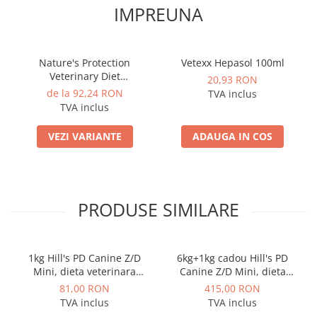
IMPREUNA
Nature's Protection
Vetexx Hepasol 100ml
Veterinary Diet
20,93 RON
Gastrointestinal White Fish
de la 92,24 RON
TVA inclus
Adult All Breeds
TVA inclus
VEZI VARIANTE
ADAUGA IN COS
PRODUSE SIMILARE
1kg Hill's PD Canine Z/D
6kg+1kg cadou Hill's PD
Mini, dieta veterinara
Canine Z/D Mini, dieta
pentru caini cu probleme
veterinara pentru caini cu
81,00 RON
415,00 RON
dermatologice
probleme dermatologice
TVA inclus
TVA inclus