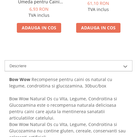
Umeda pentru Caini
61,10 RON
Adulti cu Peste Alb si Krill
6,93 RON
TVA inclus
in Sos 85 Gr
R
TVA inclus
ADAUGA IN COS
ADAUGA IN COS
Descriere
Bow Wow
Recompense pentru caini os natural cu
legume, condroitina si glucozamina, 30buc/box
Bow Wow Natural Os cu Vita, Legume, Condroitina si
Glucozamina este o recompensa naturala delicioasa
pentru caini care ajuta la mentinerea sanatatii
articulatiilor catelului.
Bow Wow Natural Os cu Vita, Legume, Condroitina si
Glucozamina nu contine gluten, cereale, conservanti sau