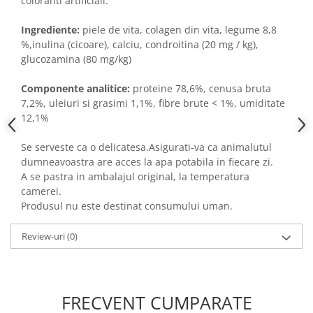
coloranti artificiali.
Ingrediente:
piele de vita, colagen din vita, legume 8,8
%,inulina (cicoare), calciu, condroitina (20 mg / kg),
glucozamina (80 mg/kg)
Componente analitice:
proteine 78,6%, cenusa bruta
7,2%, uleiuri si grasimi 1,1%, fibre brute < 1%, umiditate
12,1%
Se serveste ca o delicatesa.Asigurati-va ca animalutul
dumneavoastra are acces la apa potabila in fiecare zi.
A se pastra in ambalajul original, la temperatura
camerei.
Produsul nu este destinat consumului uman.
Review-uri
(0)
FRECVENT CUMPARATE